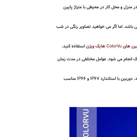
تر است. اگر قصد نصب دوربین مداربسته در منزل و محل کار در محیطی با متراژ پایین
ی باشد. اما اگر می خواهید تصاویر رنگی در شب
ی ColorVu هایک ویژن
استفاده کنید.
سک انجام می شود. عوامل مختلفی در مدت زمان
استاندارد حفاظتی دوربین های مداربسته مشخص می کند که دوربین قابلیت نصب در چه شرایط محیطی را دارد. دوربین با استاندارد IP67 و IP66 مناسب