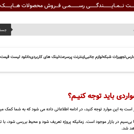
ـــت نـــمــایـــــــــندگـــــــی رســـــــــمــی فـــروش محصولات هـــایــــــک ویــ
جست
ارس
تجهیزات شبکه
لوازم جانبی
اینترنت پرسرعت
لینک های کاربردی
دانلود لیست قیمت
د
ه مواردی باید توجه کنیــم؟
هتر است به این موارد توجه کنید، در ادامه اطلاعاتی داده می شود که به شما کمک 
م (سقفی)، بولت (دیواری)، PTZ (گردان) یا بی‌سیم در بازار موجود است. زمانیکه پروژه تعریف شود و محیط برر
هد شد.