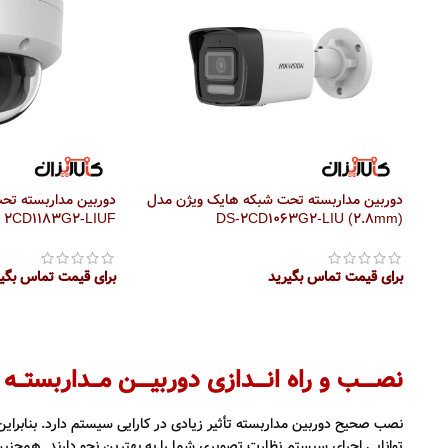
دوربین مداربسته تحت شبکه هایک ویژن مدل
2CD1183G2-LIUF
DS-2CD1063G2-LIU (2.8mm)
برای قیمت تماس بگیرید
برای قیمت تماس بگی
اطلاعات بیشتر
اطلاعات بیشتر
نصـــــب و راه انــــدازی دوربیـــــن مـــداربستـــه
نصب صحیح دوربین مداربسته تأثیر زیادی در کارایی سیستم دارد. بنابراین 
توانایی اجرای سیستم نظارت تصویری شما را به بهترین نحو دارند. همچنین 