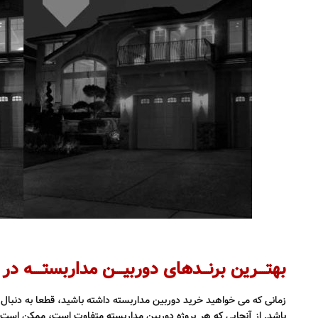
بهتــــرین برنـــدهای دوربیــــن مداربستـــــه در
زمانی که می خواهید خرید دوربین مداربسته داشته باشید، قطعا به دنبال 
باشد. از آنجایی که هر پروژه دوربین مداربسته متفاوت است، ممکن است با 