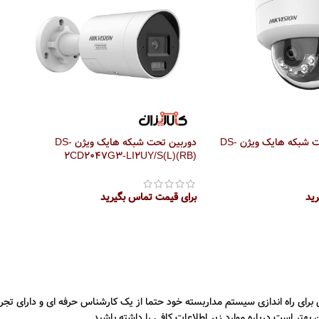
دوربین مداربسته تحت شبکه هایک ویژن DS-
دوربین تحت شبکه هایک ویژن DS-
2CD2047G3-LI2UY/S(L)(RB)
رید
برای قیمت تماس بگیرید
اطلاعات بیشتر
برای راه اندازی سیستم مداربسته خود حتما از یک کارشناس حرفه ای و دارای تجرب
بهتر است درباره موارد زیر اطلاعات کافی را داشته باشید.