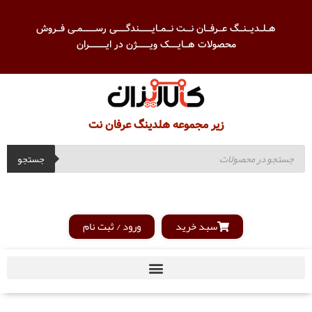
هــلــدیـــنـــگ عـــرفـــان نــــت نـــمــایـــــــــندگـــــــی رســـــــــمــی فـــروش
محصولات هـــایــــــک ویـــــــــژن در ایــــــــــــران
زیر مجموعه هلدینگ عرفان نت
جستجو
سبد خرید
ورود / ثبت نام