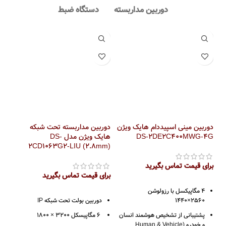
دوربین مداربسته
دستگاه ضبط
دوربین مینی اسپیددام هایک ویژن
دوربین مداربسته تحت شبکه
دور
DS-2DE2C400MWG-4G
هایک ویژن مدل DS-
IUF
2CD1063G2-LIU (2.8mm)
برای قیمت تماس بگیرید
برای قیمت تماس بگیرید
برا
4 مگاپیکسل با رزولوشن
2560×1440
دوربین بولت تحت شبکه IP
پشتیبانی از تشخیص هوشمند انسان
6 مگاپیسکل 3200 × 1800
و خودرو (Human & Vehicle