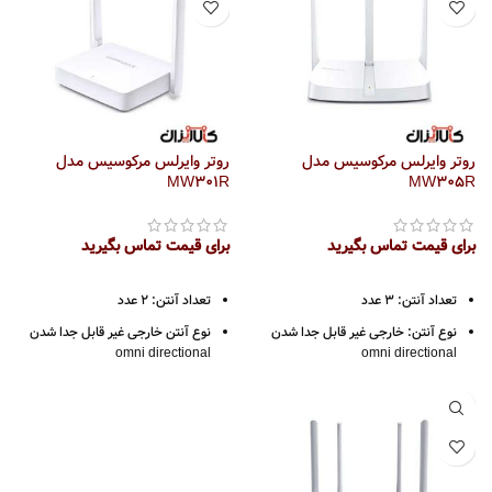
CSMA/CD
10/100Mbps at half duplex
سرعت انتقال :
20/200Mbps at full duplex
ظرفیت سوئیچینگ: 1Gbps
10/100Mbps at half duplex
20/200Mbps at full duplex
دارای نشانگر LED
دارای نشانگر LED
دانلود کاتالوگ MS108
بدون POE
روتر وایرلس مرکوسیس مدل
روتر وایرلس مرکوسیس مدل
MW301R
MW305R
دانلود کاتالوگ MS105
برای قیمت تماس بگیرید
برای قیمت تماس بگیرید
تعداد آنتن: 3 عدد
تعداد آنتن: 2 عدد
نوع آنتن: خارجی غیر قابل جدا شدن
نوع آنتن خارجی غیر قابل جدا شدن
omni directional
omni directional
قدرت آنتن: 5dB
قدرت آنتن: 5dB
رابط اتصال: پورت اترنت WAN ،
سرعت انتقال داده 300Mbps
پورت اترنت LAN
رابط اتصال: پورت اترنت WAN ،
تعداد پورت LAN 10/100: سه عدد
پورت اترنت LAN