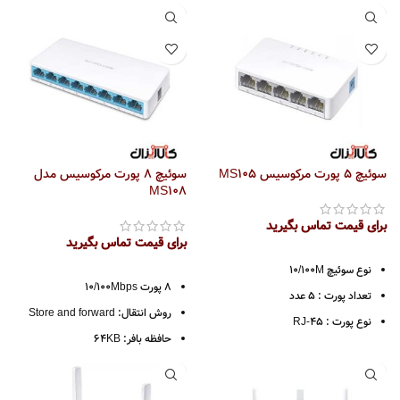
حافظه بافر: 64KB
غیر قابل برنامه ریزی و غیر مدیریتی
IEEE 802.3, IEEE 802.3u,
پشتیبانی از auto MDI/MDIX
IEEE 802.3x CSMA/CD
روش انتقال: Store and forward
روش انتقال: Store and forward
سرعت انتقال:
سرعت انتقال:
10/100/1000 Mbps at Half
Duplex
10/100/1000Mbps at Half Duplex
20/200/2000 Mbps at Full
20/200/2000Mbps at Full Duplex
دانلود کاتالوگ MS108G
Duplex
سوئیچ 5 پورت مرکوسیس MS105
سوئیچ 8 پورت مرکوسیس مدل
دارای نشانگر LED
MS108
حافظه بافر: 512Kb
مک آدرس : 2K
برای قیمت تماس بگیرید
برای قیمت تماس بگیرید
دانلود کاتالوگ MS105G
نوع سوئیچ 10/100M
8 پورت 10/100Mbps
تعداد پورت : 5 عدد
روش انتقال: Store and forward
نوع پورت : RJ-45
حافظه بافر: 64KB
ظرفیت سوئیچینگ : 1Gbps
نوع پورت : RJ-45
استاندارد ها:
IEEE 802.3, IEEE
802.3u, IEEE 802.3x
سرعت انتقال :