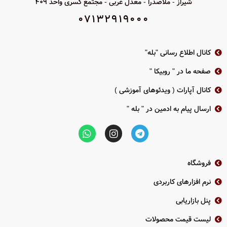
شیراز - ملاصدرا - معدل غربی - مجتمع کسری واحد 409
قدرت انتقال: <20dBm
07132919000
دارای فایروال
سرعت انتقال داده تا 300Mbps
دارای DHCP (Server و Client)
کانال اطلاع رسانی "بله"
صفحه ما در " روبیکا "
کانال آپارات ( ویدئوهای آموزشی )
ارسال پیام به ادمین در " بله "
فروشگاه
نرم افزارهای کاربردی
پنل بازاریابی
لیست قیمت محصولات