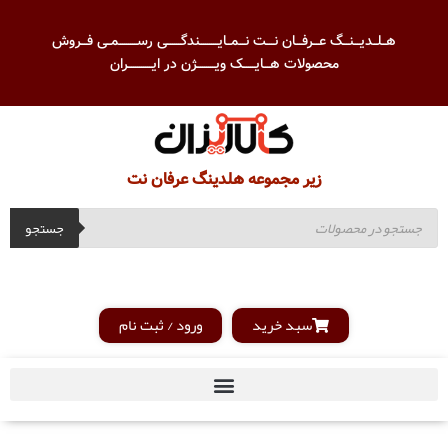
هــلــدیـــنـــگ عـــرفـــان نــــت نـــمــایـــــــــندگـــــــی رســـــــــمــی فـــروش
محصولات هـــایــــــک ویـــــــــژن در ایــــــــــــران
زیر مجموعه هلدینگ عرفان نت
جستجو
سبد خرید
ورود / ثبت نام