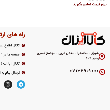
برای قیمت تماس بگیرید
اطلاعات بیشتر
راه های ارت
کانال اطلاع رسا
شیراز - ملاصدرا - معدل غربی - مجتمع کسری
صفحه ما در " ر
واحد 409
کانال آپارات (
07132919000
ارسال پیام به ا