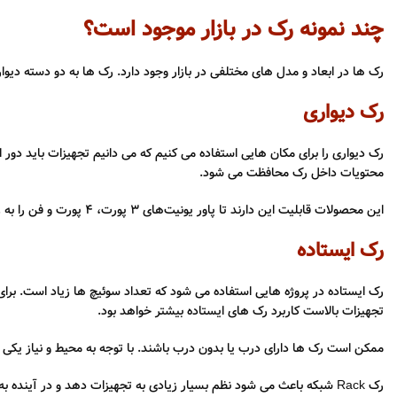
چند نمونه رک در بازار موجود است؟
رک ها در ابعاد و مدل های مختلفی در بازار وجود دارد. رک ها به دو دسته دیو
رک دیواری
رک دیواری را برای مکان هایی استفاده می کنیم که می دانیم تجهیزات باید دو
محتویات داخل رک محافظت می شود.
این محصولات قابلیت این دارند تا پاور یونیت‌های 3 پورت، 4 پورت و فن را به راحتی روی آنها نصب کنید. اندازه نرمال یک رک دیواری شبکه نیز معمولا بین 4 تا 12 یونیت و قسمت داخلی آن 35، 45 یا 60 سانتی‌متر است.
رک ایستاده
رک ایستاده در پروژه هایی استفاده می شود که تعداد سوئیچ ها زیاد است. برای
تجهیزات بالاست کاربرد رک های ایستاده بیشتر خواهد بود.
ممکن است رک ها دارای درب یا بدون درب باشند. با توجه به محیط و نیاز یکی از
رک Rack شبکه باعث می شود نظم بسیار زیادی به تجهیزات دهد و در آیند