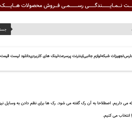
ـــت نـــمــایـــــــــندگـــــــی رســـــــــمــی فـــروش محصولات هـــایــــــک ویــ
جست
ارس
تجهیزات شبکه
لوازم جانبی
اینترنت پرسرعت
لینک های کاربردی
دانلود لیست قیمت
د
ه می داریم. اصطلاحا به آن رک گفته می شود. رک ها برای نظم دادن به وسایل نیز
 انتخاب می کنیم.