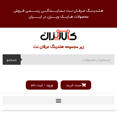
هــلــدیـــنـــگ عـــرفـــان نــــت نـــمــایـــــــــندگـــــــی رســـــــــمــی فـــروش
محصولات هـــایــــــک ویـــــــــژن در ایــــــــــــران
زیر مجموعه هلدینگ عرفان نت
جستجو
سبد خرید
ورود / ثبت نام