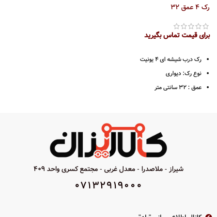
رک 4 عمق 32
برای قیمت تماس بگیرید
رک درب شیشه ای 4 یونیت
نوع رک: دیواری
عمق : 32 سانتی متر
دارای کیفیت ساخت مطلوب
رنگ مشکی
شیراز - ملاصدرا - معدل غربی - مجتمع کسری واحد 409
07132919000