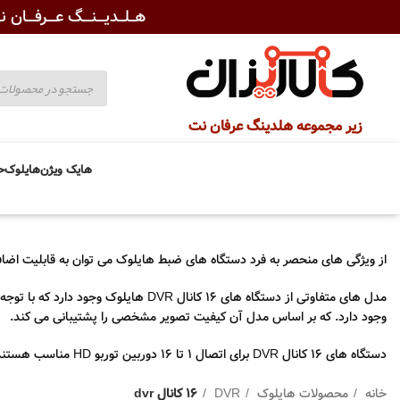
هــلــدیـــنـــگ عـــرفـــان نـ
زیر مجموعه هلدینگ عرفان نت
هایک ویژن
هایلوک
ح
از ویژگی های منحصر به فرد دستگاه های ضبط هایلوک می توان به قابلیت اضافه کردن همزمان دوربین های تحت شبکه به 
وجود دارد. که بر اساس مدل آن کیفیت تصویر مشخصی را پشتیبانی می کند.
دستگاه های 16 کانال DVR برای اتصال 1 تا 16 دوربین توربو HD مناسب هستند و دارای گارانتی 24 ماهه پارس ارتباط می باشند و با جنس بدنه فلز و پلاستیک موجود است.
خانه
محصولات هایلوک
DVR
16 کانال dvr