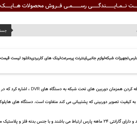
ـــت نـــمــایـــــــــندگـــــــی رســـــــــمــی فـــروش محصولات هـــایــــــک ویــ
جست
ارس
تجهیزات شبکه
لوازم جانبی
اینترنت پرسرعت
لینک های کاربردی
دانلود لیست قیمت
د
دستگاه های DVR ، اشاره کرد که در دستگاه های 16 کانال نیز این ویژگی وجود دارد.