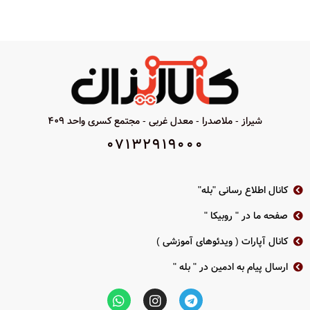
شیراز - ملاصدرا - معدل غربی - مجتمع کسری واحد 409
07132919000
کانال اطلاع رسانی "بله"
صفحه ما در " روبیکا "
کانال آپارات ( ویدئوهای آموزشی )
ارسال پیام به ادمین در " بله "