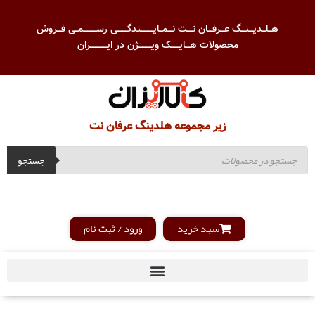
هــلــدیـــنـــگ عـــرفـــان نــــت نـــمــایـــــــــندگـــــــی رســـــــــمــی فـــروش
محصولات هـــایــــــک ویـــــــــژن در ایــــــــــــران
زیر مجموعه هلدینگ عرفان نت
جستجو
سبد خرید
ورود / ثبت نام