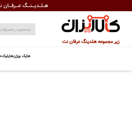
هــلــدیـــنـــگ عـــرفـــان نـ
زیر مجموعه هلدینگ عرفان نت
هایک ویژن
هایلوک
ح