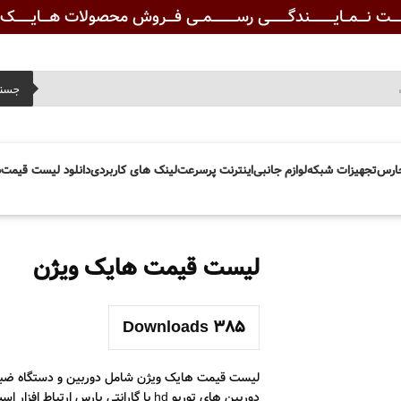
ـــت نـــمــایـــــــــندگـــــــی رســـــــــمــی فـــروش محصولات هـــایــــــک ویــ
جست
ارس
تجهیزات شبکه
لوازم جانبی
اینترنت پرسرعت
لینک های کاربردی
دانلود لیست قیمت
د
لیست قیمت هایک ویژن
Downloads
385
لیست قیمت هایک ویژن شامل دوربین و دستگاه ضبط 
دوربین های توربو hd با گارانتی پارس 