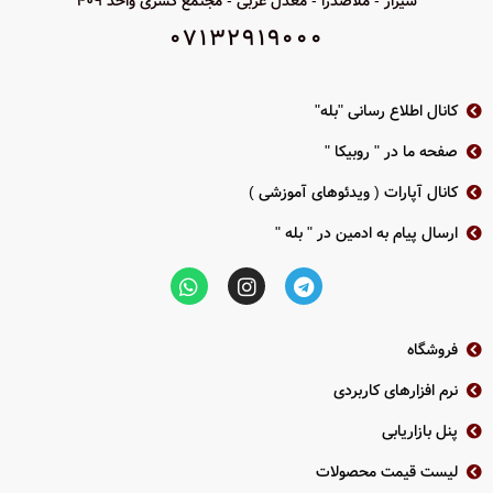
شیراز - ملاصدرا - معدل غربی - مجتمع کسری واحد 409
07132919000
کانال اطلاع رسانی "بله"
صفحه ما در " روبیکا "
کانال آپارات ( ویدئوهای آموزشی )
ارسال پیام به ادمین در " بله "
فروشگاه
نرم افزارهای کاربردی
پنل بازاریابی
لیست قیمت محصولات