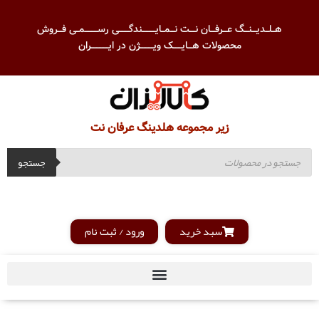
هــلــدیـــنـــگ عـــرفـــان نــــت نـــمــایـــــــــندگـــــــی رســـــــــمــی فـــروش
محصولات هـــایــــــک ویـــــــــژن در ایــــــــــــران
زیر مجموعه هلدینگ عرفان نت
جستجو
سبد خرید
ورود / ثبت نام