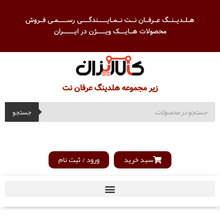
هــلــدیـــنـــگ عـــرفـــان نــــت نـــمــایـــــــــندگـــــــی رســـــــــمــی فـــروش
محصولات هـــایــــــک ویـــــــــژن در ایــــــــــــران
زیر مجموعه هلدینگ عرفان نت
جستجو
سبد خرید
ورود / ثبت نام