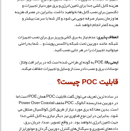
هزینه کابل کشی جدا برای تامین انرژی و برق موردنیاز تجهیزات و
تکنسین برای نصب کابل ها نخواهید داشت. بنابراین در مصرف هزینه
ها و زمان بسیار صرفه جویی می شود و کار شما با سرعت بیشتر و
هزینه کمتر انجام خواهد شد.
انعطاف پذیری:
عدم نیاز به برق کشی و پریز برق برای نصب تجهیزات
شبکه، مانند دوربین تحت شبکه یا اکسس پوینت و … شما به راحتی
میتوانید تجهیزات را در هر جایی نصب کنید.
ایمنی بالا:
POE به گونه ای طراحی شده است که در برابر افت ولتاژ،
نوسانات برق و نصب نادرست از وسایل و تجهیزات حفاظت میکند.
قابلیت POC چیست؟
در ساده ترین تعریف می توان گفت،قابلیت POC همان POE است اما
در دوربین مداربسته آنالوگ. POC مخفف Power Over Coaxial
است. بدین معنا که برق مورد نیاز از طریق کابل کواکسیال منتقل می
شود. بنابراین در این نوع فناوری نیز دیگر نیازی به کابل کشی جدا
جهت تامین انرژی نخواهد بود. در واقع تصویر، صدا، جریان برق،
داده‌های تصویری و سیگنال‌های کنترل دوربین گردان و موتورایز از