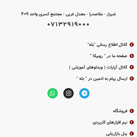
شیراز - ملاصدرا - معدل غربی - مجتمع کسری واحد 409
07132919000
کانال اطلاع رسانی "بله"
صفحه ما در " روبیکا "
کانال آپارات ( ویدئوهای آموزشی )
ارسال پیام به ادمین در " بله "
فروشگاه
نرم افزارهای کاربردی
پنل بازاریابی