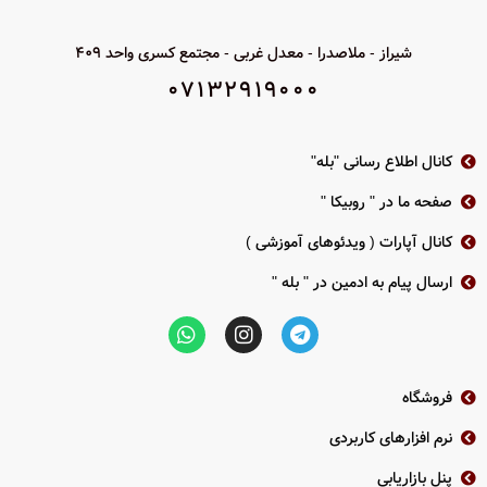
شیراز - ملاصدرا - معدل غربی - مجتمع کسری واحد 409
07132919000
کانال اطلاع رسانی "بله"
صفحه ما در " روبیکا "
کانال آپارات ( ویدئوهای آموزشی )
ارسال پیام به ادمین در " بله "
فروشگاه
نرم افزارهای کاربردی
پنل بازاریابی