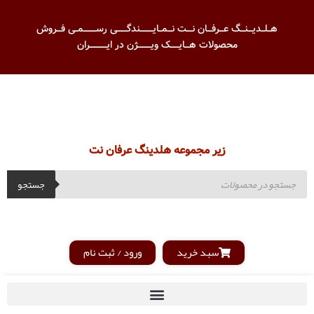
هــلــدیـــنـــگ عـــرفـــان نــــت نـــمــایـــــــــندگـــــــی رســـــــــمــی فـــروش
محصولات هـــایــــــک ویـــــــــژن در ایــــــــــــران
زیر مجموعه هلدینگ عرفان نت
جستجو
سبد خرید
ورود / ثبت نام