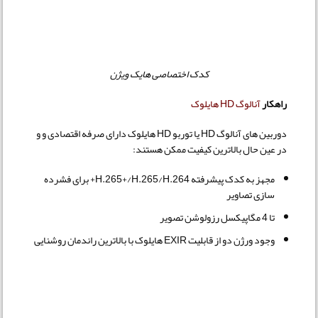
کدک اختصاصی هایک ویژن
راهکار
آنالوگ HD هایلوک
دوربین های آنالوگ HD یا توربو HD هایلوک دارای صرفه اقتصادی و و
در عین حال بالاترین کیفیت ممکن هستند:
مجهز به کدک پیشرفته H.265+/H.265/H.264+ برای فشرده
سازی تصاویر
تا 4 مگاپیکسل رزولوشن تصویر
وجود ورژن دو از قابلیت EXIR هایلوک با بالاترین راندمان روشنایی