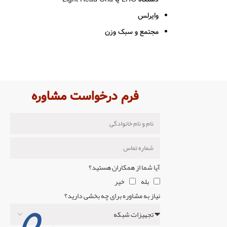
وایرلس
مجتمع و سبک وزن
مجهز به آنتن مشبک (Grid) 24.5dBi
جهت ایجاد لینک های Point to Point
استفاده به عنوان CPE در مسافت های طولانی
فرم درخواست مشاوره
مقاوم در برابر باد
ت 30 وات و توان خروجی
عدم اتلاف در کابل ارتباطی
بسته بندی شامل قطعات مورد نیاز جهت نصب رادیو
و تنظیم زاویه آنتن
آیا شما از همکاران هستید؟
بله
خیر
نیاز به مشاوره برای چه بخشی دارید؟