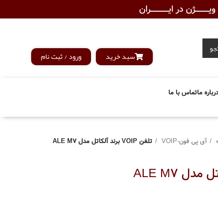
ـــــــژن در ایــــــــــــران
جو
سبد خرید
ورود / ثبت نام
رباره ما
تماس با ما
ه
آی پی فون-VOIP
تلفن VOIP برند آلکاتل مدل ALE M7