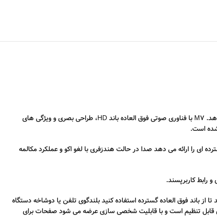
تلفن رومیزی IP درجه یک سازمانی با صفحه نمایش رنگی 3.5 اینچی. صفحه نمایش رنگی بزرگ اطلاعات بیشتری را برای ناوبری سریع و سهولت کار نمایش می دهد. M7 با فناوری صوتی فوق العاده باند HD، طراحی بصری و ویژگی های
تباطات غنی SIP را ارائه می دهد. تجربه با ناوبری بصری و راحتی مکالمه این DeskPhone زیبا باند بسیار گسترده ای را ارائه می دهد صدا در حالت هندزفری با لغو اکو و عملکرد مکالمه
ل شوید تا از باند فوق العاده گسترده استفاده کنید بلندگوی تلفن یا دوشاخه دستگاه
ا EM200)، هدست، ماژول کنفرانس و غیره. ALE M7 از دانگل Wi-Fi پشتیبانی می کند. M7 دارای یک پایه پای قابل تنظیم است و با قابلیت شخصی سازی عرضه می شود صفحات برای