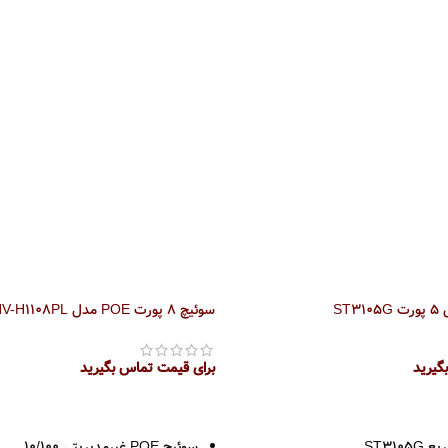
ST
سوئیچ 8 پورت POE مدل ONV-H1108PL
گیرید
برای قیمت تماس بگیرید
اطلاعات بیشتر
ST310
سوئیچ POE غیرمدیریتی 10/100