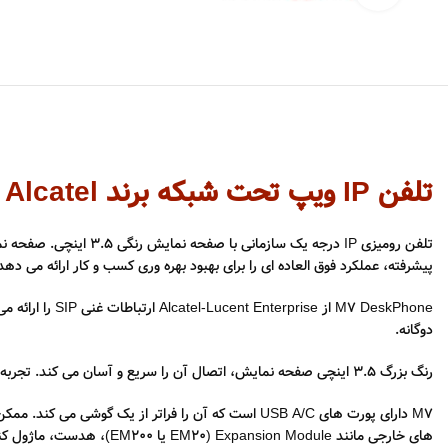
تلفن IP ویپ تحت شبکه برند Alcatel مدل ALE M7
پیشرفته، عملکرد فوق العاده ای را برای بهبود بهره وری کسب و کار ارائه می دهد. علاوه بر این، ALE M7 با صفحه ظاهری قابل تنظیم برای طرف
دوگانه.
رنگ بزرگ 3.5 اینچی صفحه نمایش، اتصال آن را سریع و آسان می کند. تجربه کاربر با یک 4 طرفه افزایش یافته است کلید ناوبری، 8 کلید خط، 4 کلید نرم افزاری و رابط کاربرپسند.
M7 دارای پورت های USB A/C است که آن را فراتر از ی