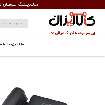
هــلــدیـــنـــگ عـــرفـــان نـ
زیر مجموعه هلدینگ عرفان نت
هایک ویژن
هایلوک
ح