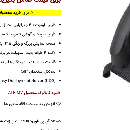
برای قیمت تماس بگیرید
⚠️ برای خرید محصولا
دارای بلوتوث 4.1 و برقراری اتصال بی سیم با هدست تا فاصله 10 متری
دارای اسپیکر و گوشی تلفن با کیفی
صفحه نمایش بزرگ و رنگی 3.5 اینچی
دکمه 4 طرفه جهت سهولت در برقراری ارتباط
قابلیت بهره مندی از ویژگی های ت
پروتکل استاندارد SIP
Easy Deployment Server (EDS) و asy Provisioning Server (EPS
دانلود کاتالوگ محصول
ALE M7
افزودن به لیست علاقه مندی ها
دسته:
آی پی فون-VOIP
,
تجهیزات شب