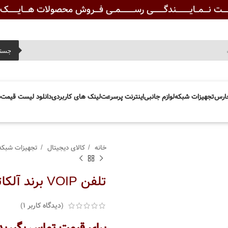
ـــت نـــمــایـــــــــندگـــــــی رســـــــــمــی فـــروش محصولات هـــایــــــک ویــ
جست
ارس
تجهیزات شبکه
لوازم جانبی
اینترنت پرسرعت
لینک های کاربردی
دانلود لیست قیمت
د
خانه
کالای دیجیتال
تجهیزات شبک
تلفن VOIP برند آلکاتل مدل ALE M7
(دیدگاه کاربر
1
)