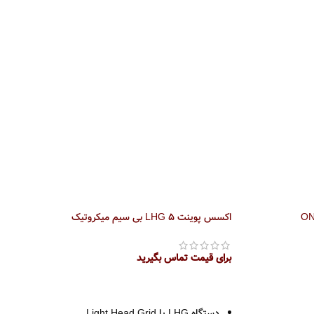
اکسس پوینت LHG 5 بی سیم میکروتیک
برای قیمت تماس بگیرید
اطلاعات بیشتر
دستگاه LHG یا Light Head Grid