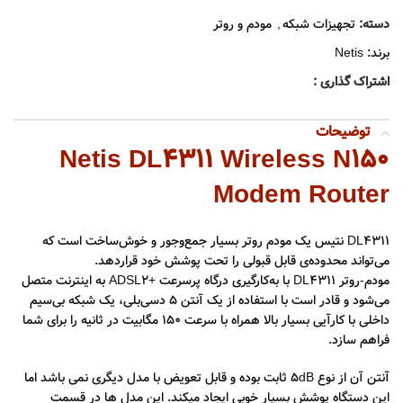
دسته:
تجهیزات شبکه
,
مودم و روتر
برند:
Netis
اشتراک گذاری :
توضیحات
Netis DL4311 Wireless N150
Modem Router
DL4311 نتیس یک مودم روتر بسیار جمع‌و‌جور و خوش‌ساخت است که
می‌تواند محدوده‌ی قابل قبولی را تحت پوشش خود قرار‌دهد.
مودم-روتر DL4311 با به‌کارگیری درگاه پرسرعت +ADSL2 به اینترنت متصل
می‌شود و قادر است با استفاده از یک آنتن 5 دسی‌بلی، یک شبکه بی‌سیم
داخلی با کارآیی بسیار بالا همراه با سرعت 150 مگابیت در ثانیه را برای شما
فراهم سازد.
آنتن آن از نوع 5dB ثابت بوده و قابل تعویض با مدل دیگری نمی باشد اما
این دستگاه پوشش بسیار خوبی ایجاد میکند. این مدل ها در قسمت