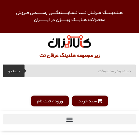
هــلــدیـــنـــگ عـــرفـــان نــــت نـــمــایـــــــــندگـــــــی رســـــــــمــی فـــروش
محصولات هـــایــــــک ویـــــــــژن در ایــــــــــــران
زیر مجموعه هلدینگ عرفان نت
جستجو
سبد خرید
ورود / ثبت نام