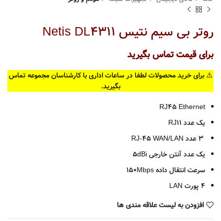
روتر بی سیم نتیس Netis DL4311
برای قیمت تماس بگیرید
⚠️ برای خرید محصولات لطفا در ساعات اداری با کارشناسان مجموعه تماس
بگیرید.
RJ45 Ethernet
یک عدد RJ11
3 عدد RJ-45 WAN/LAN
یک عدد آنتن خارجی 5dBi
سرعت انتقال داده 150Mbps
4 پورت LAN
افزودن به لیست علاقه مندی ها