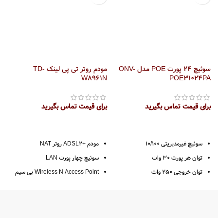
سوئیچ 24 پورت POE مدل ONV-
مودم روتر تی پی لینک TD-
G
W8961N
POE31024PA
برای قیمت تماس بگیرید
برای قیمت تماس بگیرید
ب
سوئیچ غیرمدیریتی 10/100
مودم +ADSL2 روتر NAT
توان هر پورت 30 وات
سوئیچ چهار پورت LAN
توان خروجی 250 وات
Wireless N Access Point بی سیم
سری N
24 عدد پورت 10/100Base-TX PoE
ports (Data/Power)
حداکثر سرعت 300Mbps
2 عدد پورت 10/100/1000Base-T
نصب آسان، راه اندازی سریع