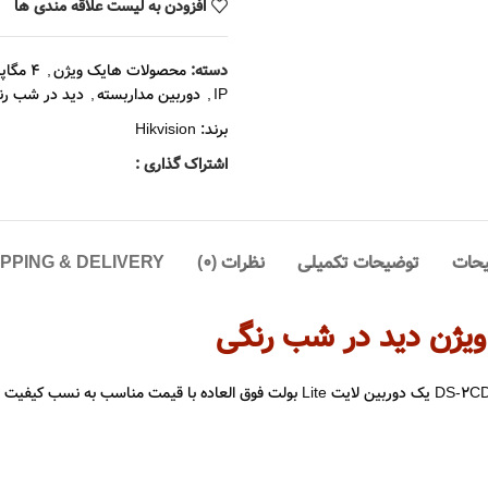
افزودن به لیست علاقه مندی ها
دسته:
محصولات هایک ویژن
,
4 مگاپیکسل
IP
,
دوربین مداربسته
,
دید در شب رنگی rvu
برند:
Hikvision
اشتراک گذاری :
حات
توضیحات تکمیلی
نظرات (0)
IPPING & DELIVERY
دید در شب رنگی مدل DS-2CD1347G0-L یک دوربین لایت Lite بولت فوق الع