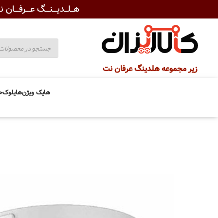
هــلــدیـــنـــگ عـــرفـــان نـ
زیر مجموعه هلدینگ عرفان نت
هایک ویژن
هایلوک
ح