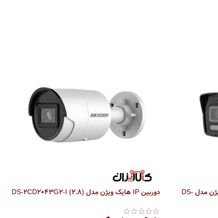
دوربین مداربسته میکرفون دار هایک ویژن مدل DS-
دوربین IP هایک ویژن مدل DS-2CD2043G2-I (2.8)