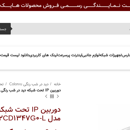
ـــت نـــمــایـــــــــندگـــــــی رســـــــــمــی فـــروش محصولات هـــایــــــک ویــ
جست
ارس
تجهیزات شبکه
لوازم جانبی
اینترنت پرسرعت
لینک های کاربردی
دانلود لیست قیمت
د
خانه
دید در شب رنگی Colorvu
تح
دوربین IP تحت شبکه دید در شب رنگی ColorVu هایک ویژن مدل DS-2CD1347G0-L
مدل DS-2CD1347G0-L