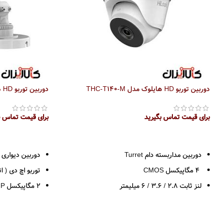
دوربین توربو HD هایلوک مدل THC-T140-M
دوربین توربو HD هایلوک مدل THC-B120-M
برای قیمت تماس بگیرید
برای قیمت تماس ب
اطلاعات بیشتر
اطلاعات بیشتر
دوربین مداربسته دام Turret
دوربین دیواری 
4 مگاپیکسل CMOS
توربو اچ دی ( اتص
لنز ثابت 2.8 / 3.6 / 6 میلیمتر
2 مگاپیکسل HD 1080P
دید در شب 20 متر
رزولوشن 1080*1920