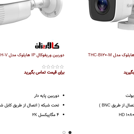
دوربین وریفوکال IP هایلوک مدل IPC-B640H-V
گیرید
برای قیمت تماس بگیرید
اطلاعات بیشتر
بولت
دوربین پایه دار
ال از طریق BNC )
تحت شبکه ( اتصال از طریق کابل شب
4 مگاپیکسل 2K
رزولوشن 1440*2560