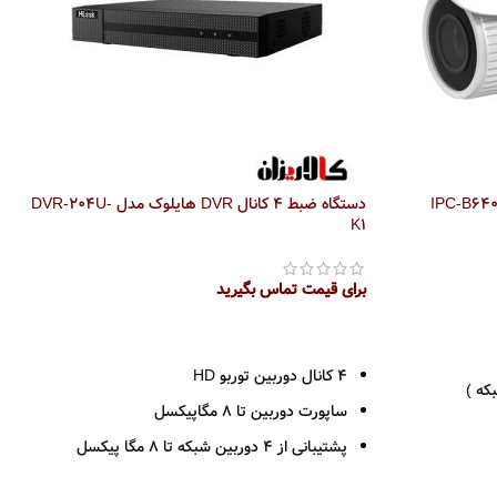
دستگاه ضبط 4 کانال DVR هایلوک مدل DVR-204U-
K1
برای قیمت تماس بگیرید
اطلاعات بیشتر
4 کانال دوربین توربو HD
که )
ساپورت دوربین تا 8 مگاپیکسل
پشتیبانی از 4 دوربین شبکه تا 8 مگا پیکسل
1 ورودی صدا