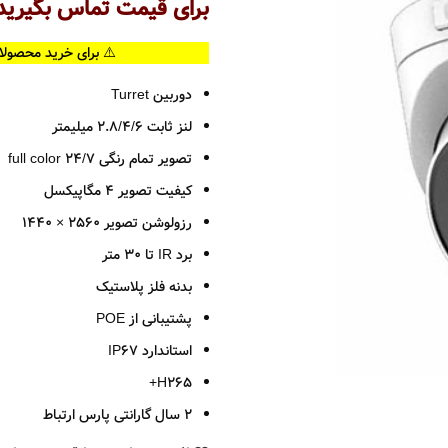
برای قیمت تماس بگیرید
⚠️ برای خرید محصولا
دوربین Turret
لنز ثابت 2.8/4/6 میلیمتر
تصویر تمام رنگی 24/7 full color
کیفیت تصویر 4 مگاپیکسل
رزولوشن تصویر 2560 × 1440
برد IR تا 30 متر
بدنه فلز پلاستیک
پشتیبانی از POE
استاندارد IP67
H265+
2 سال گارانتی پارس ارتباط