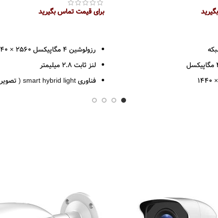
گیرید
برای قیمت تماس بگیرید
اطلاعات بیشتر
بکه
رزولوشین 4 مگاپیکسل 2560 × 1440
لنز ثابت 2.8 میلیمتر
فناوری hybrid light
بسیار کم )
ال
قابلیت تشخیص وسیله نقلیه و انسا
ظه تا 256 گیگ
داری نور ترکیبی هوشمند با برد 30 متر
IP6
پشتیبانی از ذخیره سازی +256
دارای میکروفن داخلی
Mono sound
پارس ارتباط
پشتیبانی از استاندارد IP67
بدنه دوربین فلز پلاستیک