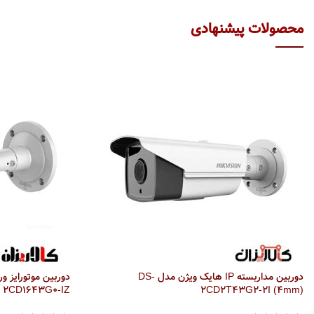
دوربین مداربسته IP هایک ویژن مدل DS-
2CD1643G0-IZ
2CD2T43G2-2I (4mm)