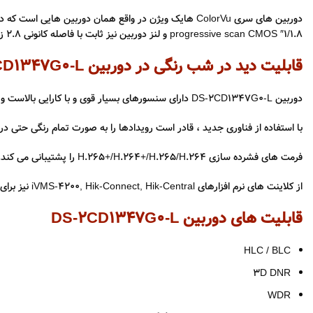
1/1.8″ progressive scan CMOS و لنز دوربین نیز ثابت با فاصله کانونی 2.8 زاویه دید 102 درجه , 4 میلی متر با زوایه دید 89 درجه و 6 میلیمتری با زاویه دید 54 درجه در بازار موجود است.
قابلیت دید در شب رنگی در دوربین DS-2CD1347G0-L
دوربین DS-2CD1347G0-L دارای سنسورهای بسیار قوی و با کارایی بالاست و نورپردازی برای تصویر رنگی آن 24/7 می باشد. عملکرد سنسور آن به گونه ای است که نور محیط را جمع می کند تا بتواند تصویر روشن و رنگی را ارائه دهد.
با استفاده از فناوری جدید ، قادر است رویدادها را به صورت تمام رنگی حتی در شب ضبط کند و فیلم آن را بصورت 24 ساعته ارائه کند. میزان نو
فرمت های فشرده سازی H.265+/H.264+/H.265/H.264 را پشتیبانی می کند.
از کلاینت های نرم افزارهای iVMS-4200, Hik-Connect, Hik-Central نیز برای انتقال تصویر می توانید استفاده کنید.
قابلیت های دوربین DS-2CD1347G0-L
HLC / BLC
3D DNR
WDR