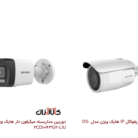
دوربین موتورایز وریفوکال IP هایک ویژن مدل DS-
2CD1043G2-LIU