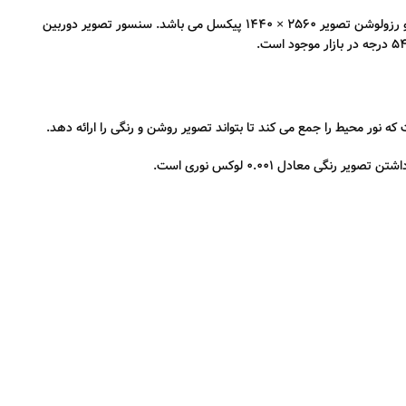
دوربین های سری ColorVu هایک ویژن در واقع همان دوربین هایی است که دید در شب رنگی را ارئه خواهد کرد. کیفیت تصویر این نمونه دوربین 4 مگاپیکسل و رزولوشن تصویر 2560 × 1440 پیکسل می باشد. سنسور تصویر دوربین