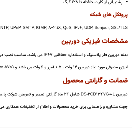
پشتیبانی از کارت حافظه تا 128 گیگ
پروتکل های شبکه
TP, UPnP, SMTP, IGMP, 802.1X, QoS, IPv6, UDP, Bonjour, SSL/TLS
مشخصات فیزیکی دوربین
بدنه دوربین فلز پلاستیک و استاندارد حفاظتی IP67 می باشد. مناسب نصب در محیط های بیرون و خارجی است.
انرژی مصرفی مورد نیاز دوربین 12 ولت ، 0.5 آمپر و 6 وات می باشد و
to 57V)
ضمانت و گارانتی محصول
دوربین DS-2CD1347G0-L شامل 24 ماه گارانتی تعمیر و تعویض شرکت پارس ارتباط می باشد.
جهت مشاوره و راهنمایی برای خرید محصولات و اطلاع از تخفیفات همکاری می ت