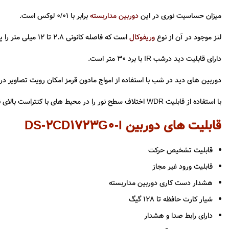
میزان حساسیت نوری در این
دوربین مداربسته
برابر با ۰/۰۱ لوکس است.
لنز موجود در آن از نوع
وریفوکال
است که فاصله کانونی 2.8 تا 12 میلی متر را پشتیبانی میکند و قابلیت تنظیم زاویه دید را نیز دارد.
دارای قابلیت دید درشب IR با برد ۳۰ متر است.
دوربین های دید در شب با استفاده از امواج مادون قرمز امکان رویت تصاویر د
با استفاده از قابلیت WDR اختلاف سطح نور را در محیط های با کنتراست بالای نور و یا محیط هایی که نور مستقیما به لنز دوربین می تابد برطرف کرده و از تاریک شدن تصویر جلوگیری می کند.
قابلیت های دوربین DS-2CD1723G0-I
قابلیت تشخیص حرکت
قابلیت ورود غیر مجاز
هشدار دست کاری دوربین مداربسته
شیار کارت حافظه تا 128 گیگ
دارای رابط صدا و هشدار