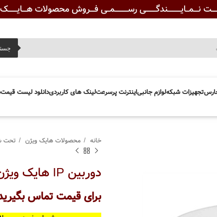
ـــت نـــمــایـــــــــندگـــــــی رســـــــــمــی فـــروش محصولات هـــایــــــک ویــ
جست
ارس
تجهیزات شبکه
لوازم جانبی
اینترنت پرسرعت
لینک های کاربردی
دانلود لیست قیمت
د
خانه
محصولات هایک ویژن
تحت ش
دوربین IP هایک ویژن مدل DS-2CD1723G0-I
برای قیمت تماس بگیرید