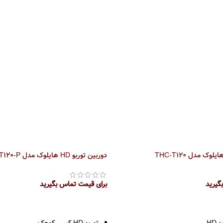
پارس ارتباط
شیار کارت حافظه ظرفیت تا 128GB
قابلیت تنظیم حول سه محور
2 سال گارانتی پارس ارتباط
دوربین توربو HD هایلوک مدل THC-T120-P
گیرید
برای قیمت تماس بگیرید
اطلاعات بیشتر