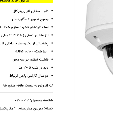
⚠️ برای خرید محصولا
دام – سقفی لنز وریفوکال
وضوح تصویر 2 مگاپیکسل
استانداردهای فشرده سازی H.265+
لنز متغییر دستی ( 2.8 تا 12 میلی متر )
پشتیبانی از ذخیره سازی داخلی تا 128 گیگابایت
رابط شبکه 10/100 RJ45
قابلیت تنظیم در سه محور
دید در شب تا 30 متر
دو سال گارانتی پارس ارتباط
افزودن به لیست علاقه مندی ها
شناسه محصول:
02010013
دسته:
دوربین مداربسته
,
2 مگاپیکسل