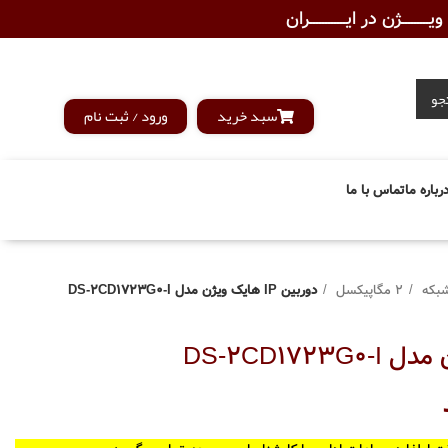
ـــــــژن در ایــــــــــــران
جو
سبد خرید
ورود / ثبت نام
رباره ما
تماس با ما
بکه
2 مگاپیکسل
دوربین IP هایک ویژن مدل DS-2CD1723G0-I