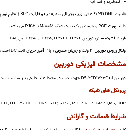
ضدضربه و ضد آب
قابلیت ۳D DNR (کاهش نویز دیجیتالی سه بعدی) و قابلیت BLC (تنظیم نور پس زمینه) را دارد.
دارای پورت POE و همچنین یک پورت شبکه RJ45 10M/100M می باشد.
فرمت فشرده سازی دوربین H.265+, H.265, H.264+, H.264 می باشد.
ولتاژ ورودی دوربین ۱۲ ولت و جریان مصرفی ۱ یا ۲ آمپر جریان ثابت DC است و برق مصرفی دوربین ماکزیمم ۴ وات می باشد.
مشخصات فیزیکی دوربین
دوربین DS-2CD1723G0-I جهت نصب در محیط های خارجی نیز مناسب است زیرا از استاندارد جهانی IP67 و IK10 بهره می برد و در برابر آب , گرد و غبار و ضربه اجسام مقاوم بوده است. جنس بدنه فلز پلاستیک است.
پروتکل های شبکه
 HTTP, HTTPS, DHCP, DNS, RTP, RTSP, RTCP, NTP, IGMP, QoS, UDP
شرایط ضمانت و گارانتی