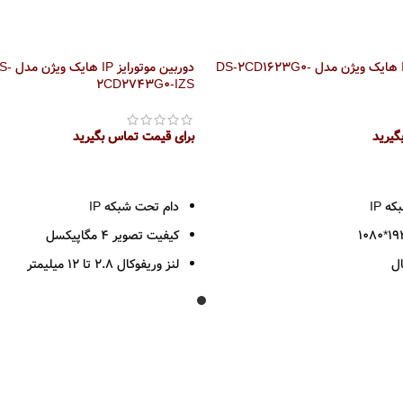
دوربین موتورایز IP هایک ویژن مدل DS-2CD1623G0-
دوربین موتورایز IP ها
2CD2743G0-IZS
گیرید
برای قیمت تماس بگیرید
اطلاعات بیشتر
ه IP
دام تحت شبکه IP
کیفیت تصویر 4 مگاپیکسل
ال
لنز وریفوکال 2.8 تا 12 میلیمتر
فرمت فشرده سازی H.265+
ظه تا 256 گیگ
استاندارد مقاومتی IP66/IK10
IP6
تکنولوژی‌های BLC /3D DNR/ HLC
قابلیت تشخیص چهره