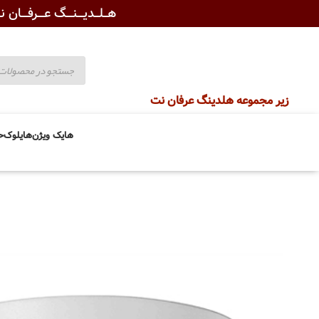
هــلــدیـــنـــگ عـــرفـــان نـ
زیر مجموعه هلدینگ عرفان نت
هایک ویژن
هایلوک
ح