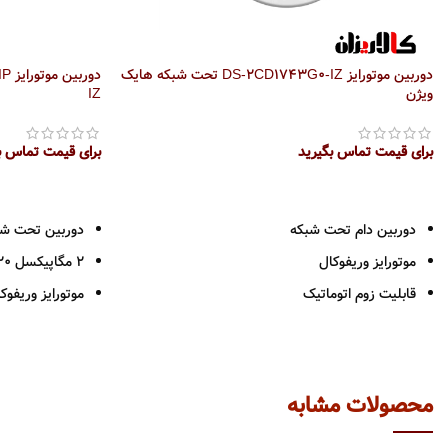
دوربین موتورایز DS-2CD1743G0-IZ تحت شبکه هایک
ویژن
IZ
برای قیمت تماس بگیرید
برای قیمت تماس ب
اطلاعات بیشتر
اطلاعات بیشتر
دوربین دام تحت شبکه
دوربین تحت شبک
موتورایز وریفوکال
2 مگاپیکسل 1920*1080
قابلیت زوم اتوماتیک
موتورایز وریفوک
دارای شیار کارت حافظه تا 128 گیگ
فاصله کانونی 2.8 تا 12 میلیمتر
کیفیت تصویر 4 مگاپیکسل
دارای شیار کارت حاف
استاندارد حفاظتی IP67
استاندارد حفاظتی 7
محصولات مشابه
دید در شب 30 متر
دید در شب 50 متر