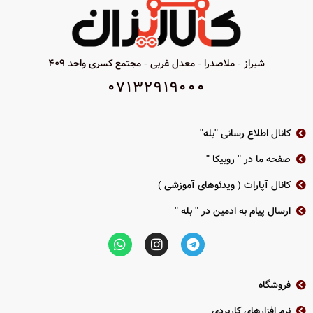
فرمت ضبط +H265
بدنه پلاستیکی
لنز وری فوکال ( 2.8 به 12 )
پشتیبانی از فرمت TVI-CVI-AHD-
ANALOG
قدرت دید در شب 50 متر
شیراز - ملاصدرا - معدل غربی - مجتمع کسری واحد 409
استاندارد IP66
بدنه فلزی
07132919000
2سال گارانتی پارس ارتباط
استاندارد IP67
2 سال گارانتی پارس ارتباط
کانال اطلاع رسانی "بله"
دا
صفحه ما در " روبیکا "
کانال آپارات ( ویدئوهای آموزشی )
ارسال پیام به ادمین در " بله "
فروشگاه
نرم افزارهای کاربردی