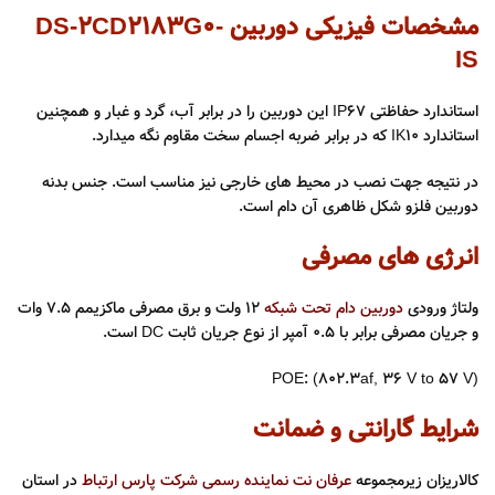
مشخصات فیزیکی دوربین DS-2CD2183G0-
IS
استاندارد حفاظتی IP67 این دوربین را در برابر آب، گرد و غبار و همچنین
استاندارد IK10 که در برابر ضربه اجسام سخت مقاوم نگه میدارد.
در نتیجه جهت نصب در محیط های خارجی نیز مناسب است. جنس بدنه
دوربین فلزو شکل ظاهری آن دام است.
انرژی های مصرفی
ولتاژ ورودی
دوربین دام تحت شبکه
۱۲ ولت و برق مصرفی ماکزیمم 7.5 وات
و جریان مصرفی برابر با ۰.۵ آمپر از نوع جریان ثابت DC است.
POE: (802.3af, 36 V to 57 V)
شرایط گارانتی و ضمانت
کالاریزان زیرمجموعه
عرفان نت نماینده رسمی شرکت پارس ارتباط
در استان