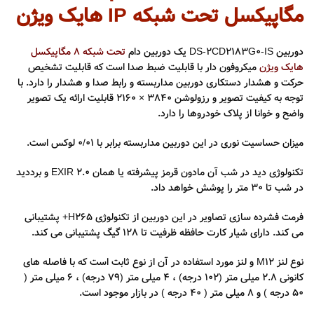
مگاپیکسل تحت شبکه IP هایک ویژن
دوربین DS-2CD2183G0-IS یک دوربین دام
تحت شبکه 8 مگاپیکسل
هایک ویژن
میکروفون دار با قابلیت ضبط صدا است که قابلیت تشخیص
حرکت و هشدار دستکاری دوربین مداربسته و رابط صدا و هشدار را دارد. با
توجه به کیفیت تصویر و رزولوشن
3840 × 2160
قابلیت ارائه یک تصویر
واضح و خوانا از پلاک خودروها را دارد.
میزان حساسیت نوری در این دوربین مداربسته برابر با ۰/۰۱ لوکس است.
تکنولوژی دید در شب آن مادون قرمز پیشرفته یا همان EXIR 2.0 و برددید
در شب تا ۳۰ متر را پوشش خواهد داد.
فرمت فشرده سازی تصاویر در این دوربین از تکنولوژی H265+ پشتیبانی
می کند. دارای شیار کارت حافظه ظرفیت تا ۱۲۸ گیگ پشتیبانی می کند.
نوع لنز M12 و لنز مورد استفاده در آن از نوع ثابت است که با فاصله های
کانونی ۲.۸ میلی متر (۱۰2 درجه) ، ۴ میلی متر (79 درجه) ، ۶ میلی متر (
۵0 درجه ) و 8 میلی متر ( 40 درجه ) در بازار موجود است.