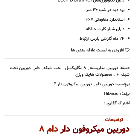
دارای تکنولوژی‌های BLC/3D DNR/ROI
برد دید در شب 30 متر
استاندارد مقاومتی IP67
دارای شیار کارت حافظه
24 ماه گارانتی پارس ارتباط
افزودن به لیست علاقه مندی ها
دسته:
دوربین مداربسته
,
8 مگاپیکسل
,
تحت شبکه
,
دام
,
دوربین تحت
شبکه IP
,
محصولات هایک ویژن
برچسب:
دوربین دام
,
دوربین میکروفون دار IP
برند:
Hikvision
اشتراک گذاری :
توضیحات
دوربین میکروفون دار
دام 8