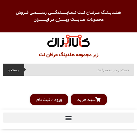
هــلــدیـــنـــگ عـــرفـــان نــــت نـــمــایـــــــــندگـــــــی رســـــــــمــی فـــروش
محصولات هـــایــــــک ویـــــــــژن در ایــــــــــــران
زیر مجموعه هلدینگ عرفان نت
جستجو
سبد خرید
ورود / ثبت نام