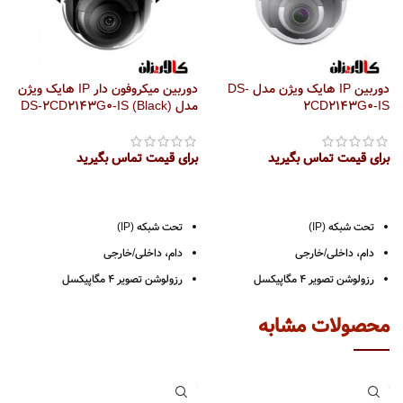
دوربین IP هایک ویژن مدل DS-
دوربین میکروفون دار IP هایک ویژن
2CD2143G0-IS
مدل DS-2CD2143G0-IS (Black)
مدل ack
برای قیمت تماس بگیرید
برای قیمت تماس بگیرید
بر
تحت شبکه (IP)
تحت شبکه (IP)
دام، داخلی/خارجی
دام، داخلی/خارجی
رزولوشن تصویر 4 مگاپیکسل
رزولوشن تصویر 4 مگاپیکسل
لنز ثابت – (2/8 ، 4، 6 و 8 میلی متر)
لنز ثابت (2/8 ، 4، 6 و 8 میلی متر)
محصولات مشابه
دارای میکروفون داخلی
دارای میکروفون
میزان دید در شب: مادون قرمز IR با برد
دارای شیار کارت حافظه تا 128 گیگ
30 متر
میزان دید در شب مادون قرمز IR با برد
استاندارد محافظتی IP67 و IK10
30 متر