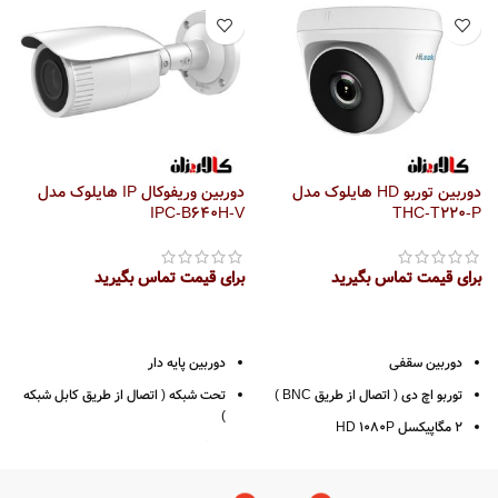
جنس بدنه فلز
استاندارد محافظتی IP67 و IK10
2 سال گارانتی پارس ارتباط
جنس بدنه پلاستیک و فلز
2 سال گارانتی پارس ارتباط
دانل
دوربین توربو HD هایلوک مدل
دوربین وریفوکال IP هایلوک مدل
THC-T220-P
IPC-B640H-V
مدل 
برای قیمت تماس بگیرید
برای قیمت تماس بگیرید
ب
دوربین سقفی
دوربین پایه دار
توربو اچ دی ( اتصال از طریق BNC )
تحت شبکه ( اتصال از طریق کابل شبکه
)
2 مگاپیکسل HD 1080P
4 مگاپیکسل 2K
لنز 2.8 / 3.6
رزولوشن 1440*2560
قدرت دید در شب 40 متر