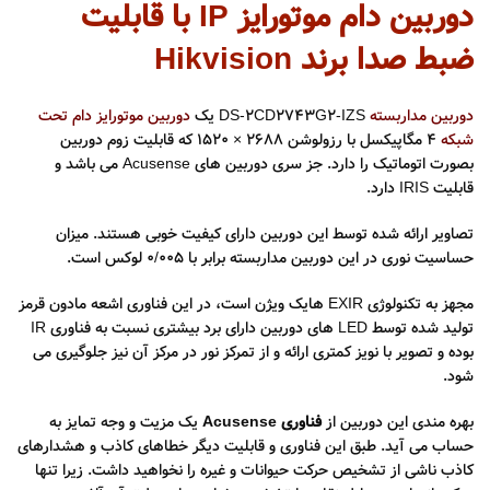
دوربین دام موتورایز IP با قابلیت
ضبط صدا برند Hikvision
دوربین مداربسته
DS-2CD2743G2-IZS یک
دوربین موتورایز
دام تحت
شبکه
۴ مگاپیکسل با رزولوشن
2688 × 1520
که قابلیت زوم دوربین
بصورت اتوماتیک را دارد. جز سری دوربین های Acusense می باشد و
قابلیت IRIS دارد.
تصاویر ارائه شده توسط این دوربین دارای کیفیت خوبی هستند. میزان
حساسیت نوری در این دوربین مداربسته برابر با ۰/005 لوکس است.
مجهز به تکنولوژی EXIR هایک ویژن است، در این فناوری اشعه مادون قرمز
تولید شده توسط LED های دوربین دارای برد بیشتری نسبت به فناوری IR
بوده و تصویر با نویز کمتری ارائه و از تمرکز نور در مرکز آن نیز جلوگیری می
شود.
بهره مندی این دوربین از
فناوری Acusense
یک مزیت و وجه تمایز به
حساب می آید. طبق این فناوری و قابلیت دیگر خطاهای کاذب و هشدارهای
کاذب ناشی از تشخیص حرکت حیوانات و غیره را نخواهید داشت. زیرا تنها