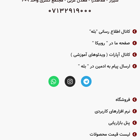
شیراز - ملاصدرا - معدل غربی - مجتمع کسری واحد 409
ظرفیت 10 ترابایت
ANALOG
07132919000
ضبط حرکتی حساس
استاندارد IP66
سازگاری با سیستم عامل های
2سال گارانتی پارس ارتباط
WINDOWS-ANDROID-IOS-MAC
کانال اطلاع رسانی "بله"
بدنه فلزی
دانلود کاتالوگ محصول THC-T240-M
دا
دو سال گارانتی پارس ارتباط
صفحه ما در " روبیکا "
کانال آپارات ( ویدئوهای آموزشی )
ارسال پیام به ادمین در " بله "
فروشگاه
نرم افزارهای کاربردی
پنل بازاریابی
لیست قیمت محصولات