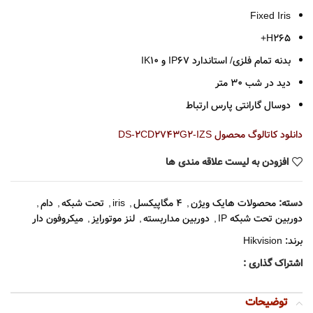
Fixed Iris
H265+
بدنه تمام فلزی/ استاندارد IP67 و IK10
دید در شب 30 متر
دوسال گارانتی پارس ارتباط
دانلود کاتالوگ محصول DS-2CD2743G2-IZS
افزودن به لیست علاقه مندی ها
دسته:
محصولات هایک ویژن
,
4 مگاپیکسل
,
iris
,
تحت شبکه
,
دام
,
دوربین تحت شبکه IP
,
دوربین مداربسته
,
لنز موتورایز
,
میکروفون دار
برند:
Hikvision
اشتراک گذاری :
توضیحات