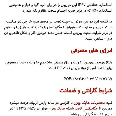
استاندارد حفاظتی IP67 این دوربین را در برابر آب، گرد و غبار و همچنین
استاندارد IK10 که در برابر ضربه اجسام سخت مقاوم نگه میدارد.
در نتیجه این دوربین موتورایز جهت نصب در محیط های خارجی نیز مناسب
است. دوربین مداربسته موتورایز 4 مگاپیکسل با یک بدنه بسیار زیبا و مقاوم
در برابر شرایط محیط بیرونی است. جنس بدنه دوربین فلز و شکل ظاهری آن
دام – سقفی است.
انرژی های مصرفی
ولتاژ ورودی دوربین ۱۲ ولت و برق مصرفی ماکزیمم ۱۰ وات و جریان مصرفی
برابر با ۰.۸ آمپر از نوع جریان ثابت DC است.
POE: (802.3af, 36 V to 57 V)
شرایط گارانتی و ضمانت
کلیه
محصولات هایک ویژن
با گارانتی دو ساله پارس ارتباط عرضه میشود.
دوربین
4 مگاپیکسل تحت شبکه هایک ویژن
موتورایز 2743G2-IZS نیز
دارای 24 ماه گارانتی می باشد.