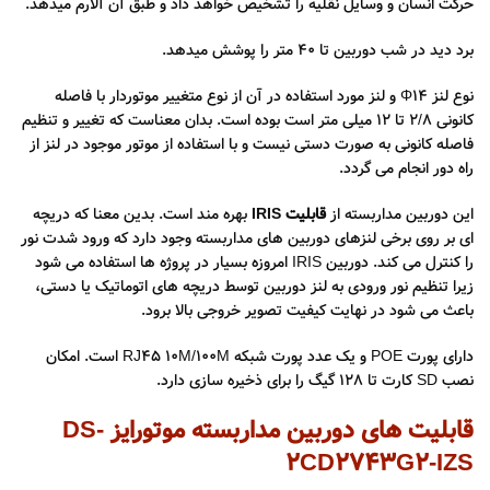
حرکت انسان و وسایل نقلیه را تشخیص خواهد داد و طبق آن آلارم میدهد.
برد دید در شب دوربین تا 40 متر را پوشش میدهد.
نوع لنز Φ۱۴ و لنز مورد استفاده در آن از نوع متغییر موتوردار با فاصله
کانونی ۲/۸ تا ۱۲ میلی متر است بوده است. بدان معناست که تغییر و تنظیم
فاصله کانونی به صورت دستی نیست و با استفاده از موتور موجود در لنز از
راه دور انجام می گردد.
این دوربین مداربسته از
قابلیت IRIS
بهره مند است. بدین معنا که دریچه
ای بر روی برخی لنزهای دوربین های مداربسته وجود دارد که ورود شدت نور
را کنترل می کند. دوربین IRIS امروزه بسیار در پروژه ها استفاده می شود
زیرا تنظیم نور ورودی به لنز دوربین توسط دریچه های اتوماتیک یا دستی،
باعث می شود در نهایت کیفیت تصویر خروجی بالا برود.
دارای پورت POE و یک عدد پورت شبکه RJ45 10M/100M است. امکان
نصب SD کارت تا ۱۲۸ گیگ را برای ذخیره سازی دارد.
قابلیت های دوربین مداربسته موتورایز DS-
2CD2743G2-IZS