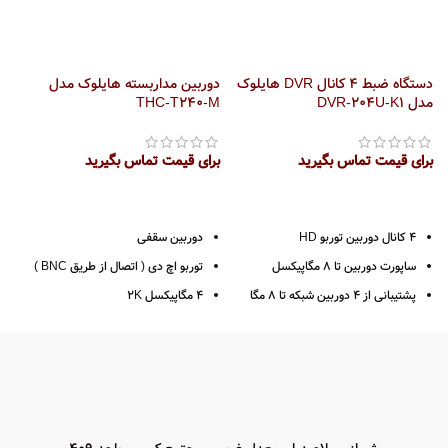
دستگاه ضبط 4 کانال DVR هایلوک
دوربین مداربسته هایلوک مدل
مدل DVR-204U-K1
THC-T240-M
M
برای قیمت تماس بگیرید
برای قیمت تماس بگیرید
ب
4 کانال دوربین توربو HD
دوربین سقفی
ساپورت دوربین تا 8 مگاپیکسل
توربو اچ دی ( اتصال از طریق BNC )
پشتیبانی از 4 دوربین شبکه تا 8 مگا
4 مگاپیکسل 2K
پیکسل
رزولوشن 1440*2560
1 ورودی صدا
لنز 2.8 ( زاویه دید 106 درجه )
خروجی HDMI - VGA
قدرت دید در شب 40 متر
فرمت ضبط H265 PRO +
بدنه فلزی
پشتیبانی از 1 هارد دیسک با حداکثر
پشتیبانی از فرمت TVI-CVI-AHD-