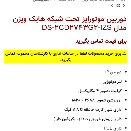
دوربین موتورایز تحت شبکه هایک ویژن
مدل DS-2CD2743G2-IZS
برای قیمت تماس بگیرید
⚠️ برای خرید محصولات لطفا در ساعات اداری با کارشناسان مجموعه تماس
بگیرید.
دوربین IP
لنز موتورایز
کیفیت تصویر 4 مگاپیکسل
رزولوشن تصویر
2688 × 1520
دارای شیار کارت حافظه تا 128 گیگ
دارای ورودی خروجی صدا ( میکروفون دار )
دارای POE