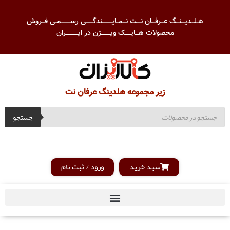
هــلــدیـــنـــگ عـــرفـــان نــــت نـــمــایـــــــــندگـــــــی رســـــــــمــی فـــروش
محصولات هـــایــــــک ویـــــــــژن در ایــــــــــــران
زیر مجموعه هلدینگ عرفان نت
جستجو
سبد خرید
ورود / ثبت نام