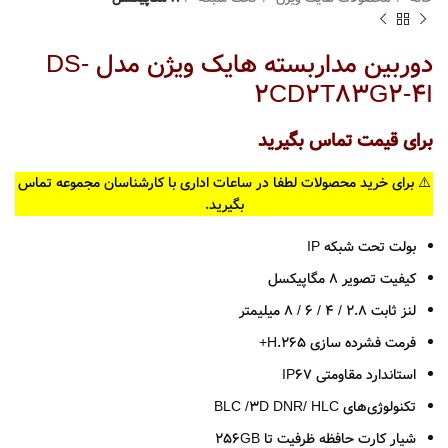
دوربین مداربسته هایک ویژن مدل DS-
2CD2T83G2-4I
برای قیمت تماس بگیرید
⚠️ برای خرید محصولات لطفا در ساعات اداری با کارشناسان مجموعه تماس
بگیرید.
بولت تحت شبکه IP
کیفیت تصویر 8 مگاپیکسل
لنز ثابت 2.8 / 4 / 6 / 8 میلیمتر
فرمت فشرده سازی H.265+
استاندارد مقاومتی IP67
تکنولوژی‌های BLC /3D DNR/ HLC
شیار کارت حافظه ظرفیت تا 256GB