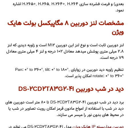
بعدی) و فرمت فشرده سازی H.265+, H.265, H.264+, H.264 اشاره
نمود.
مشخصات لنز دوربین 8 مگاپیکسل بولت هایک
ویژن
لنز دوربین ثابت است و نوع لنز این دوربین M12 است و زاویه دیدی که لنز
۲.۸ میلی متری پوشش میدهد معادل 102 درجه و لنز ۴ میلی متری معادل
79 درجه است.
تنظیم زاویه دید دوربین در زوایای Pan: 0° to 360°, tilt: 0° to 180°,
rotate: 0° to 360° امکان پذیر است.
دید در شب دوربین DS-2CD2T83G2-4I
برد دید در شب دوربین DS-2CD2T83G2-4I تا ۸۰ متر است دوربین های
دید در شب با استفاده از امواج مادون قرمز امکان رویت تصاویر در شب یا
در محیط های بدون نور را میسر می سازند.
دوربین مداربسته IP هایک ویژن
مدل DS-2CD2T83G2-4I می تواند در