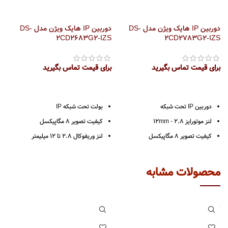
دوربین IP هایک ویژن مدل DS-
دوربین IP هایک ویژن مدل DS-
د
2CD2783G2-IZS
2CD2683G2-IZS
ویژ
برای قیمت تماس بگیرید
برای قیمت تماس بگیرید
ب
دوربین IP تحت شبکه
بولت تحت شبکه IP
لنز موتورایز 2.8 - 12mm
کیفیت تصویر 8 مگاپیکسل
کیفیت تصویر 8 مگاپیکسل
لنز وریفوکال 2.8 تا 12 میلیمتر
رزولوشن تصویر
3840 × 2160
فرمت فشرده سازی H.265+
دارای شیار کارت حافظه تا 256 گیگ
استاندارد مقاومتی IK10/ IP66
محصولات مشابه
دارای ورودی خروجی صدا ( میکروفون
تکنولوژی‌های BLC /3D DNR/ ROI
دار )
قابلیت تشخیص چهره و دو آنالیز رفتاری
دارای POE
شیار کارت حافظه ظرفیت تا 128GB
بدنه تمام فلزی/ استاندارد IP67 و IK10
قابلیت تنظیم حول سه محور