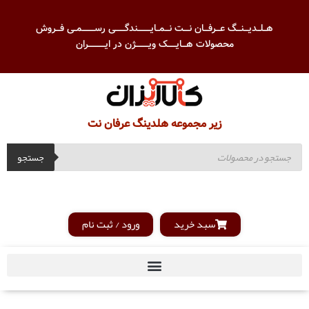
هــلــدیـــنـــگ عـــرفـــان نــــت نـــمــایـــــــــندگـــــــی رســـــــــمــی فـــروش
محصولات هـــایــــــک ویـــــــــژن در ایــــــــــــران
زیر مجموعه هلدینگ عرفان نت
جستجو
سبد خرید
ورود / ثبت نام