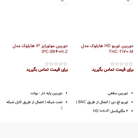
دید در شب 40 متر
2 سال گارانتی پارس ارتباط
دو سال گارانتی پارس ارتباط
دانلود کاتالوگ محصول DS-
دانلود کاتالوگ محصول
DS-
2CD2683G2-IZS
2CD2783G2-IZS
S
دوربین توربو HD هایلوک مدل
دوربین موتورایز IP هایلوک مدل
M
IPC-B640H-Z
THC-T120-M
برای قیمت تماس بگیرید
برای قیمت تماس بگیرید
ب
دوربین سقفی
دوربین پایه دار - بولت
توربو اچ دی ( اتصال از طریق BNC )
تحت شبکه ( اتصال از طریق کابل شبکه
)
2 مگاپیکسل HD 1080P
4 مگاپیکسل
رزولوشن 1080*1920
رزولوشن 1440*2560
لنز 2.8 / 3.6
فرمت ضبط +H265
قدرت دید در شب 20 متر