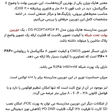
معتبر هایک ویژن یکی از بهترین گزینه‌هاست. این دوربین بولت با وضوح 8
مگاپیکسل، دید در شب قوی تا ۸۰ متر و فناوری پیشرفته EXIR 2.0،
مناسب محیط‌های بیرونی، پارکینگ‌ها و مراکز صنعتی است. در ادامه
مشخصات کامل این دوربین حرفه‌ای را بررسی می‌کنیم.
دوربین مداربسته هایک ویژن مدل DS-2CD2T83G2-4I ، یک
دوربین
بولت تحت شبکه
با کیفیت تصویر بالاست که قابلیت ارائه یک تصویر واضح از
پلاک ماشین را میتواند داشته باشد.
دارای حسگر تصویر CMOS و کیفیت تصویر 8 مگاپیکسل با رزولوشن
3840
× 2160
است که تصاویری با کیفیت بسیار بالا ارائه می دهد.
دارای یک پورت شبکه RJ45 10M/100M می باشد.
میزان حساسیت نوری در این دوربین مداربسته برابر با ۰/۰۱ لوکس است.
لنز موجود در آن از نوع ثابت است که تنها امکان تنظیم فوکوس را دارد و با
فواصل کانونی ۲/۸ ، ۴، ۶ ، ۸ میلی متر عرضه می گردد.
از امکانات دیگر این دوربین مداربسته می توان به پورت POE، امکان نصب
SD کارت تا ظرفیت ۱۲۸ گیگ، قابلیت ۳D DNR (کاهش نویز دیجیتالی سه