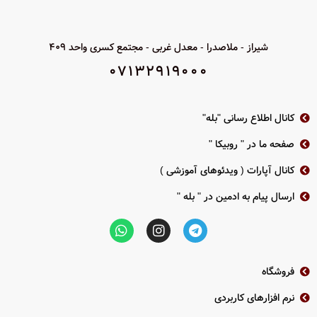
لنز موتورایز ( 2.8 به 12 )
بدنه فلزی
قدرت دید در شب 50 متر
پشتیبانی از فرمت TVI-CVI-AHD-
شیراز - ملاصدرا - معدل غربی - مجتمع کسری واحد 409
ANALOG
بدنه فلزی
07132919000
دا
استاندارد IP66
استاندارد IP67
2سال گارانتی پارس ارتباط
دانلود کاتالوگ محصول IPC-B640H-Z
کانال اطلاع رسانی "بله"
صفحه ما در " روبیکا "
کانال آپارات ( ویدئوهای آموزشی )
ارسال پیام به ادمین در " بله "
فروشگاه
نرم افزارهای کاربردی