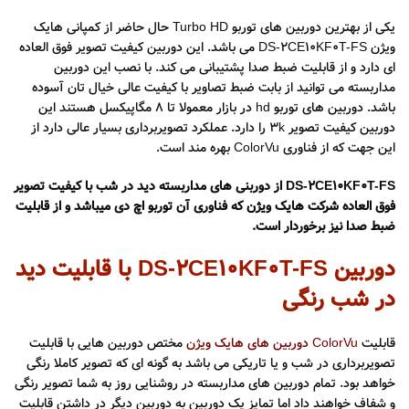
یکی از بهترین دوربین های توربو Turbo HD حال حاضر از کمپانی هایک
ویژن DS-2CE10KF0T-FS می باشد. این دوربین کیفیت تصویر فوق العاده
ای دارد و از قابلیت ضبط صدا پشتیبانی می کند. با نصب این دوربین
مداربسته می توانید از بابت ضبط تصاویر با کیفیت عالی خیال تان آسوده
باشد. دوربین های توربو hd در بازار معمولا تا 8 مگاپیکسل هستند این
دوربین کیفیت تصویر 3k را دارد. عملکرد تصویربرداری بسیار عالی دارد از
این جهت که از فناوری ColorVu بهره مند است.
DS-2CE10KF0T-FS از دوربنی های مداربسته دید در شب با کیفیت تصویر
فوق العاده شرکت هایک ویژن که فناوری آن توربو اچ دی میباشد و از قابلیت
ضبط صدا نیز برخوردار است.
دوربین DS-2CE10KF0T-FS با قابلیت دید
در شب رنگی
قابلیت
ColorVu دوربین های هایک ویژن
مختص دوربین هایی با قابلیت
تصویربرداری در شب و یا تاریکی می باشد به گونه ای که تصویر کاملا رنگی
خواهد بود. تمام دوربین های مداربسته در روشنایی روز به شما تصویر رنگی
و شفاف خواهند داد اما تمایز یک دوربین به دوربین دیگر در داشتن قابلیت