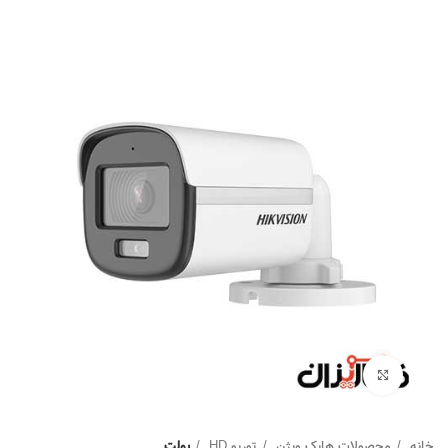
Click to enlarge
خانه
محصولات هایک ویژن
توربو HD
بولت