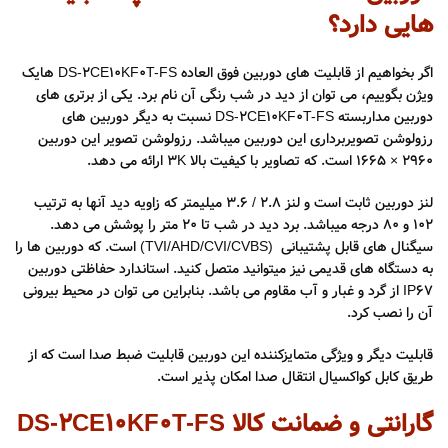
هایی دارد؟
اگر بخواهیم از قابلیت های دوربین فوق العاده DS-2CE10KF0T-FS هایک
ویژن بگوییم، می توان از دید در شب رنگی آن نام برد. یکی از برتری های
دوربین مداربسته DS-2CE10KF0T-FS نسبت به دیگر دوربین های
رزولوشن تصویربرداری این دوربین میباشد. رزولوشن تصویر این دوربین
2960 × 1665 است. که تصاویر با کیفیت بالا 3K ارائه می دهد.
لنز دوربین ثابت است و لنز 2.8 / 3.6 میلیمتر که زاویه دید آنها به ترتیب
102 و 80 درجه میباشد. برد دید در شب تا 20 متر را پوشش می دهد.
سیگنال های قابل پشتیبانی (TVI/AHD/CVI/CVBS) است. که دوربین ها را
به دستگاه های قدیمی نیز میتوانید متصل کنید. استاندارد حفاظتی دوربین
IP67 از گرد و غبار و آب مقاوم می باشد. بنابراین می توان در محیط بیرونی
آن را نصب کرد.
قابلیت دیگر و ویژگی متمایزکننده این دوربین قابلیت ضبط صدا است که از
طریق کابل کواکسیال انتقال صدا امکان پذیر است.
گارانتی و ضمانت کالا DS-2CE10KF0T-FS