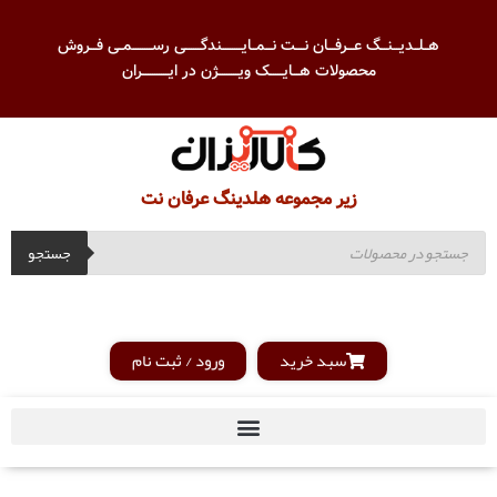
هــلــدیـــنـــگ عـــرفـــان نــــت نـــمــایـــــــــندگـــــــی رســـــــــمــی فـــروش
محصولات هـــایــــــک ویـــــــــژن در ایــــــــــــران
زیر مجموعه هلدینگ عرفان نت
جستجو
سبد خرید
ورود / ثبت نام