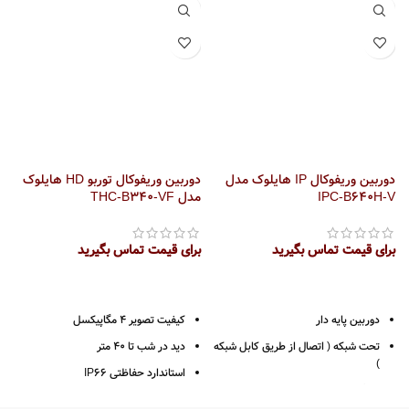
دوربین وریفوکال IP هایلوک مدل
دوربین وریفوکال توربو HD هایلوک
IPC-B640H-V
مدل THC-B340-VF
M
برای قیمت تماس بگیرید
برای قیمت تماس بگیرید
ب
دوربین پایه دار
کیفیت تصویر 4 مگاپیکسل
تحت شبکه ( اتصال از طریق کابل شبکه
دید در شب تا 40 متر
)
استاندارد حفاظتی IP66
4 مگاپیکسل 2K
لنز وریفوکال متغییر 2.8 تا 12 میلیمتر