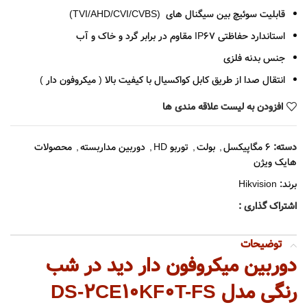
قابلیت سوئیچ بین سیگنال های (TVI/AHD/CVI/CVBS)
استاندارد حفاظتی IP67 مقاوم در برابر گرد و خاک و آب
جنس بدنه فلزی
انتقال صدا از طریق کابل کواکسیال با کیفیت بالا ( میکروفون دار )
افزودن به لیست علاقه مندی ها
دسته:
6 مگاپیکسل
,
بولت
,
توربو HD
,
دوربین مداربسته
,
محصولات
هایک ویژن
برند:
Hikvision
اشتراک گذاری :
توضیحات
دوربین میکروفون دار دید در شب
رنگی مدل DS-2CE10KF0T-FS