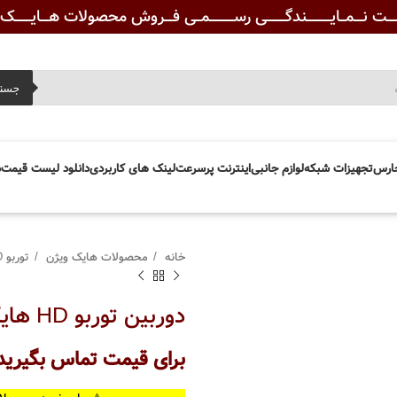
ـــت نـــمــایـــــــــندگـــــــی رســـــــــمــی فـــروش محصولات هـــایــــــک ویــ
جست
ارس
تجهیزات شبکه
لوازم جانبی
اینترنت پرسرعت
لینک های کاربردی
دانلود لیست قیمت
د
خانه
محصولات هایک ویژن
توربو HD
دوربین توربو HD هایک ویژن مدل DS-2CE16H0T-ITF
برای قیمت تماس بگیرید