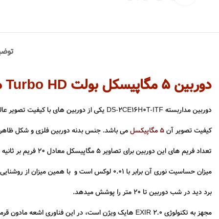
توضی
دوربین 5 مگاپیسکل بولت Turbo HD هایک ویژن
دوربین مداربسته DS-2CE16H0T-ITF یکی از دوربین های با کیفیت تصویر عالی در دسته
کیفیت تصویر آن
5 مگاپیکسل
می باشد. جنس بدنه دوربین فلزی و شکل ظاهری
تعداد فریم های این دوربین برای تصاویر 5 مگاپیسکل معادل 20 فریم بر ثانیه و 4 مگاپیکسل (25 فریم) است .
میزان حساسیت نوری آن برابر با 0.01 لوکس است و با همین میزان از روشنایی یک تصویر رنگی در شب به شما میدهد.
برد دید در شب دوربین تا 20 متر را پوشش میدهد.
مجهز به تکنولوژی EXIR 2.0 هایک ویژن است، در این فناوری اشعه مادون قرمز تولید شده توسط LED های دوربین دارای برد بیشتری نسبت به فناوری IR بوده و تصویر با نویز کمتری ارائه و از تمرکز نور در مرکز آن نیز جلوگیری می شود.