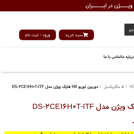
ـــــــژن در ایــــــــــــران
جو
سبد خرید
ورود / ثبت نام
رباره ما
تماس با ما
5 مگاپیکسل
دوربین توربو HD هایک ویژن مدل DS-2CE16H0T-ITF