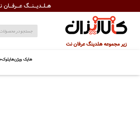
هــلــدیـــنـــگ عـــرفـــان نـ
زیر مجموعه هلدینگ عرفان نت
هایک ویژن
هایلوک
ح