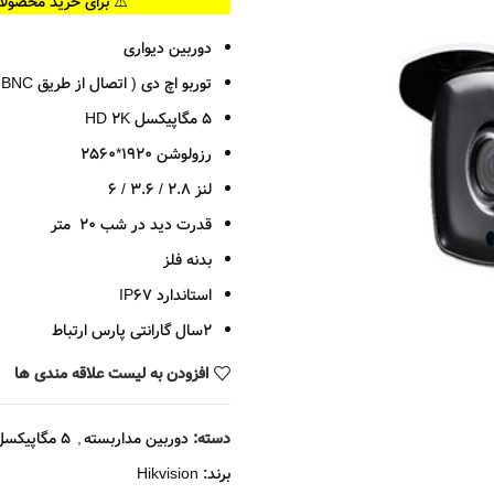
⚠️ برای خرید محصولا
دوربین دیواری
توربو اچ دی ( اتصال از طریق BNC )
5 مگاپیکسل HD 2K
رزولوشن 1920*2560
لنز 2.8 / 3.6 / 6
قدرت دید در شب 20 متر
بدنه فلز
استاندارد IP67
2سال گارانتی پارس ارتباط
افزودن به لیست علاقه مندی ها
دسته:
دوربین مداربسته
,
5 مگاپیکسل
برند:
Hikvision