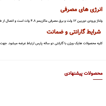
انرژی های مصرفی
ولتاژ ورودی دوربین 12 ولت و برق مصرفی ماکزیمم 4.8 وات است و اتصال از طریق کابل کواکسیال به دستگاه DVR انجام میگیرد.
شرایط گارانتی و ضمانت
کلیه محصولات هایک ویژن با گارانتی دو ساله پارس ارتباط عرضه میشود. جه