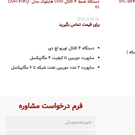
دستگاه ضبط 4 کانال DVR هایلوک مدل DVR-204Q-
K1
برای قیمت تماس بگیرید
اطلاعات بیشتر
دستگاه 4 کانال توربو اچ دی
که )
ساپورت دوربین تا کیفیت 4 مگاپیکسل
ساپورت 2 عدد دوربین تحت شبکه تا 6 مگاپیکسل
1 عدد ورودی صدا
خروجی HDMI – VGA
فرمت ضبط H265 PRO +
فرم درخواست مشاوره
پشتیانی از 1 عدد هارد دیسک حداکثر 10 ترابایت
ضبط حساس به حرکت
سازگاری با سیستم عامل های WINDOWS-
ANDROID-IOS-MAC