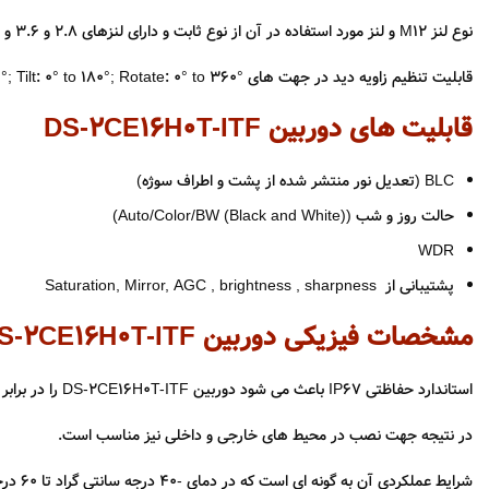
نوع لنز M12 و لنز مورد استفاده در آن از نوع ثابت و دارای لنزهای 2.8 و 3.6 و 6 میلی متر بوده که به ترتیب زاویه دید معادل 85 و 80 و 57 درجه را می دهد.
قابلیت تنظیم زاویه دید در جهت های Pan: 0° to 360°; Tilt: 0° to 180°; Rotate: 0° to 360° را دارد.
قابلیت های دوربین DS-2CE16H0T-ITF
BLC (تعدیل نور منتشر شده از پشت و اطراف سوژه)
حالت روز و شب (Auto/Color/BW (Black and White))
WDR
پشتیبانی از Saturation, Mirror, AGC , brightness , sharpness
مشخصات فیزیکی دوربین DS-2CE16H0T-ITF
استاندارد حفاظتی IP67 باعث می شود دوربین DS-2CE16H0T-ITF را در برابر بارندگی ، گرد و غبار مقاوم باشد.
در نتیجه جهت نصب در محیط های خارجی و داخلی نیز مناسب است.
شرایط عملکردی آن به گونه ای است که در دمای -40 درجه سانتی گراد تا 60 درجه سانتی گراد و رطوبت هوای کمتر از 90 درصد مشکلی برای دوربین بوجود نمی آید.