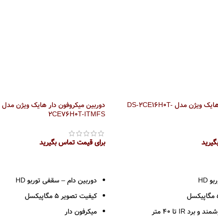
دوربین توربو HD هایک ویژن مدل DS-2CE16H0T-
2CE76H0T-ITMFS
گیرید
برای قیمت تماس بگیرید
اطلاعات بیشتر
و HD
دوربین دام – سقفی توربو HD
کیفیت تصویر 5 مگاپیکسل
رد IR تا 40 متر
میکرفون دار