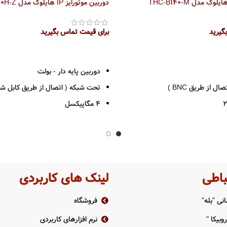
دوربین موتورایز IP هایلوک مدل IPC-B640H-Z
گیرید
برای قیمت تماس بگیرید
اطلاعات بیشتر
دوربین پایه دار - بولت
ال از طریق BNC )
تحت شبکه ( اتصال از طریق کابل شب
4 مگاپیکسل
رزولوشن 1440*2560
و 3.6
فرمت ضبط +H265
 متر
لنز موتورایز ( 2.8 به 12 )
قدرت دید در شب 50 متر
باطی
لینک های کاربردی
TVI-CV
بدنه فلزی
نی "بله"
فروشگاه
استاندارد IP67
وبیکا "
نرم افزارهای کاربردی
دانلود کاتالوگ محصول IPC-B640H-Z