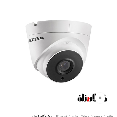
Click to enlarge
خانه
محصولات هایک ویژن
توربو HD
5 مگاپیکسل