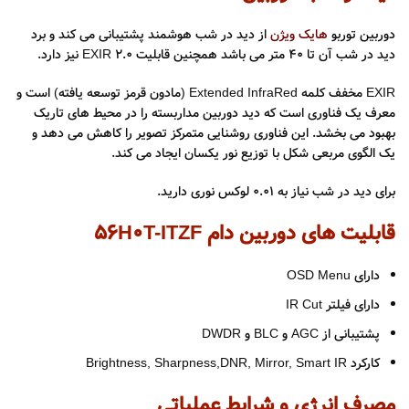
دوربین توربو
هایک ویژن
از دید در شب هوشمند پشتیبانی می کند و برد
دید در شب آن تا 40 متر می باشد همچنین قابلیت EXIR 2.0 نیز دارد.
EXIR مخفف کلمه Extended InfraRed (مادون قرمز توسعه یافته) است و
معرف یک فناوری است که دید دوربین مداربسته را در محیط های تاریک
بهبود می بخشد. این فناوری روشنایی متمرکز تصویر را کاهش می دهد و
یک الگوی مربعی شکل با توزیع نور یکسان ایجاد می کند.
برای دید در شب نیاز به ۰.۰۱ لوکس نوری دارید.
قابلیت های دوربین دام ۵۶H0T-ITZF
دارای OSD Menu
دارای فیلتر IR Cut
پشتیبانی از AGC و BLC و DWDR
کارکرد Brightness, Sharpness,DNR, Mirror, Smart IR
مصرف انرژی و شرایط عملیاتی