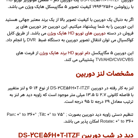
دوربین DS-2CE56H0T-ITZF یک دوربین دام – سقفی موتورایز توربو HD
با رزولوشن 2560*1994 کیفیت تصویر ۵ مگاپیسکل هایک ویژن می باشد.
اگر به دنبال یک دوربین با کیفیت تصویر بالا از یک برند معتبر جهانی هستید
این دوربین را به شما پیشنهاد میکنیم. این دوربین جز دوربین های پر
فروش در دسته
دوربین های توربو HD هایک ویژن
می باشد. از طریق کابل
کواکسیال می توان انتقال تصویر دوربین به دستگاه ضبط DVR را انجام داد.
این دوربین ۵ مگاپیکسل
دام توربو HD برند هایک ویژن
از فرمت های
TVI/AHD/CVI/CVBS پشتیبانی می کند.
مشخصات لنز دوربین
لنز به کار رفته در دوربین DS-2CE56H0T-ITZF از نوع
Φ 14
و لنز متغییر
با فاصله کانونی 2.7 تا 13.5 میلی متر موجود است که زاویه دید هر لنز به
ترتیب معادل 29 درجه تا 95 درجه است.
تنظیم دستی زاویه دید دوربین بصورت Pan: 0° to 360° ;Tilt: 0° to 75° ;
Rotate: 0° to 360 امکان پذیر می باشد.
دید در شب دوربین DS-2CE56H0T-ITZF