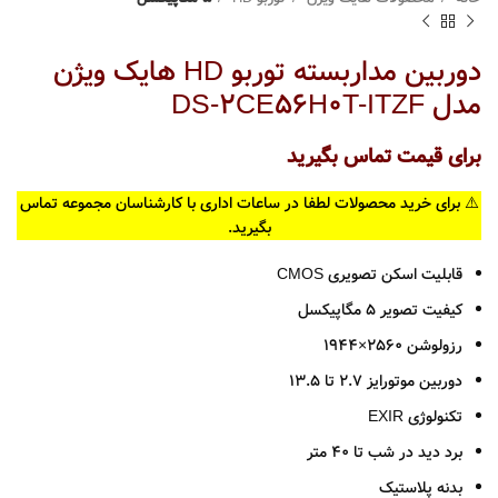
دوربین مداربسته توربو HD هایک ویژن
مدل DS-2CE56H0T-ITZF
برای قیمت تماس بگیرید
⚠️ برای خرید محصولات لطفا در ساعات اداری با کارشناسان مجموعه تماس
بگیرید.
قابلیت اسکن تصویری CMOS
کیفیت تصویر 5 مگاپیکسل
رزولوشن 2560×1944
دوربین موتورایز 2.7 تا 13.5
تکنولوژی EXIR
برد دید در شب تا 40 متر
بدنه پلاستیک