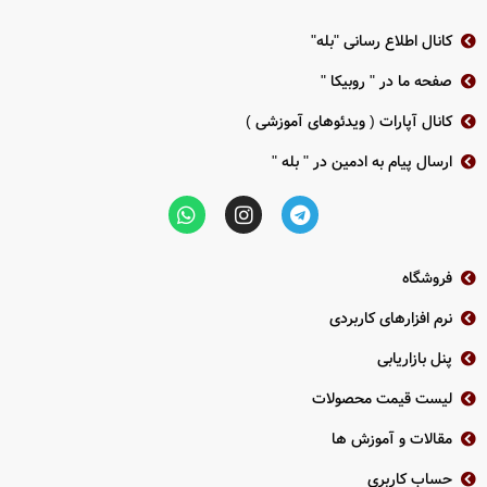
2 سال گارانتی پارس ارتباط
WINDOWS-ANDROID-IOS-MAC
کانال اطلاع رسانی "بله"
بدنه فلزی
دو سال گارانتی پارس ارتباط
صفحه ما در " روبیکا "
کانال آپارات ( ویدئوهای آموزشی )
دانلود کاتالوگ محصول DVR-216Q-K1
ارسال پیام به ادمین در " بله "
فروشگاه
نرم افزارهای کاربردی
پنل بازاریابی
لیست قیمت محصولات
مقالات و آموزش ها
حساب کاربری