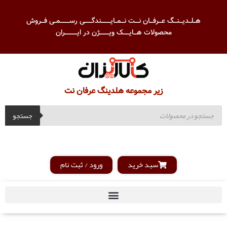
هــلــدیـــنـــگ عـــرفـــان نــــت نـــمــایـــــــــندگـــــــی رســـــــــمــی فـــروش
محصولات هـــایــــــک ویـــــــــژن در ایــــــــــــران
زیر مجموعه هلدینگ عرفان نت
جستجو
سبد خرید
ورود / ثبت نام