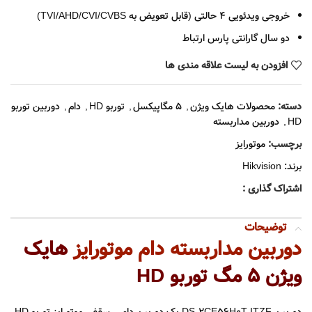
خروجی ویدئویی 4 حالتی (قابل تعویض به TVI/AHD/CVI/CVBS)
دو سال گارانتی پارس ارتباط
افزودن به لیست علاقه مندی ها
دسته:
محصولات هایک ویژن
,
5 مگاپیکسل
,
توربو HD
,
دام
,
دوربین توربو
HD
,
دوربین مداربسته
برچسب:
موتورایز
برند:
Hikvision
اشتراک گذاری :
توضیحات
دوربین مداربسته دام موتورایز
هایک
ویژن ۵ مگ توربو HD