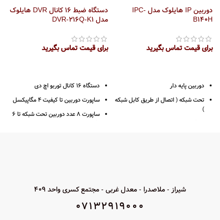
دوربین IP هایلوک مدل IPC-
دستگاه ضبط 16 کانال DVR هایلوک
B140H
مدل DVR-216Q-K1
M
برای قیمت تماس بگیرید
برای قیمت تماس بگیرید
ب
دوربین پایه دار
دستگاه 16 کانال توربو اچ دی
تحت شبکه ( اتصال از طریق کابل شبکه
ساپورت دوربین تا کیفیت 4 مگاپیکسل
)
ساپورت 8 عدد دوربین تحت شبکه تا 6
4 مگاپیکسل 2K
مگاپیکسل
رزولوشن 1440*2560
1 عدد ورودی صدا
فرمت ضبط +H265
خروجی HDMI – VGA
لنز 2.8 ( زاویه دید 106 درجه )
فرمت ضبط H265 PRO +
قدرت دید در شب 30 متر
پشتیانی از 1 عدد هارد دیسک حداکثر 10
شیراز - ملاصدرا - معدل غربی - مجتمع کسری واحد 409
ترابایت
بدنه پلاستیک
07132919000
ضبط حساس به حرکت
دا
استاندارد IP67
سازگاری با سیستم عامل های