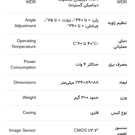
WDR
WDR
دینامیکی گسترده)
پان: 0 تا 360°، تیلت: 0 تا 75°،
Angle
تنظیم زاویه
چرخش: 0 تا 360°
Adjustment
دمای
Operating
-40°C تا 60°C
عملیاتی
Temperature
Power
مصرف برق
حداکثر 4 وات
Consumption
ابعاد
88×89×236 میلی‌متر
Dimensions
وزن
حدود 300 گرم
Weight
نوع کیس
فلزی
Casing
سنسور
Image Sensor
1/2.7″ CMOS
تصویر