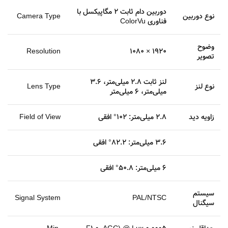
دوربین دام ثابت 2 مگاپیکسل با
نوع دوربین
Camera Type
فناوری ColorVu
وضوح
Resolution
1920 × 1080
تصویر
لنز ثابت 2.8 میلی‌متر، 3.6
نوع لنز
Lens Type
میلی‌متر، 6 میلی‌متر
زاویه دید
2.8 میلی‌متر: 102° افقی
Field of View
3.6 میلی‌متر: 82.2° افقی
6 میلی‌متر: 50.8° افقی
سیستم
Signal System
PAL/NTSC
سیگنال