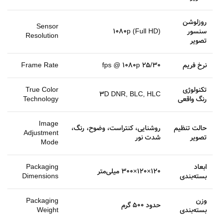
روزلوشن
Sensor
سنسور
1080p (Full HD)
Resolution
تصویر
نرخ فریم
25/30 fps @ 1080p
Frame Rate
تکنولوژی
True Color
3D DNR, BLC, HLC
رنگ واقعی
Technology
Image
حالت تنظیم
روشنایی، کنتراست، وضوح، رنگ،
Adjustment
تصویر
شدت نور
Mode
ابعاد
Packaging
120×120×300 میلی‌متر
بسته‌بندی
Dimensions
وزن
Packaging
حدود 500 گرم
بسته‌بندی
Weight