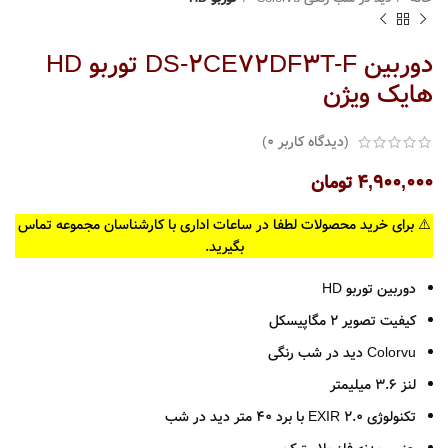
دوربین DS-2CE72DF3T-F توربو HD
هایک ویژن
(دیدگاه کاربر
0
)
۴,۹۰۰,۰۰۰
تومان
⚠️ برای خرید محصولات لطفا در ساعات اداری با کارشناسان مجموعه تماس
بگیرید.
دوربین توربو HD
کیفیت تصویر 2 مگاپیسکل
Colorvu دید در شب رنگی
لنز 3.6 میلیمتر
تکنولوژی EXIR 2.0 با برد 40 متر دید در شب