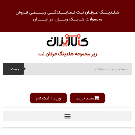
هــلــدیـــنـــگ عـــرفـــان نــــت نـــمــایـــــــــندگـــــــی رســـــــــمــی فـــروش
محصولات هـــایــــــک ویـــــــــژن در ایــــــــــــران
زیر مجموعه هلدینگ عرفان نت
جستجو
سبد خرید
ورود / ثبت نام