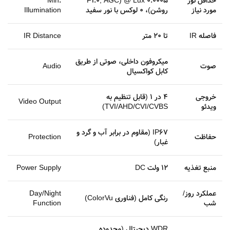
حداقل نور
0.0005 Lux @ (F1.0, AGC
Min.
مورد نیاز
روشن)، 0 لوکس با نور سفید
Illumination
فاصله IR
تا 20 متر
IR Distance
میکروفون داخلی، صوتی از طریق
صوت
Audio
کابل کواکسیال
خروجی
4 در 1 (قابل تنظیم به
Video Output
ویدئو
TVI/AHD/CVI/CVBS)
IP67 (مقاوم در برابر آب و گرد و
حفاظت
Protection
غبار)
منبع تغذیه
12 ولت DC
Power Supply
عملکرد روز/
Day/Night
رنگی کامل (فناوری ColorVu)
شب
Function
WDR دیجیتال (محدوده