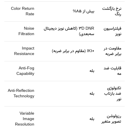
نرخ بازگشت
Color Return
بیش از 85%
رنگ
Rate
فیلتراسیون
3D DNR (کاهش نویز دیجیتال
Noise
نویز
سه‌بعدی)
Filtration
مقاومت در
Impact
IK10 (مقاوم در برابر ضربه)
برابر ضربه
Resistance
قابلیت ضد
Anti-Fog
بله
مه
Capability
تکنولوژی
Anti-Reflection
ضد بازتاب
بله
Technology
نور
Variable
رزولوشن
بله
Image
تصویر متغیر
Resolution