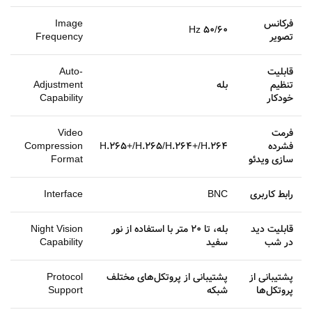
فرکانس
Image
50/60 Hz
تصویر
Frequency
قابلیت
Auto-
تنظیم
بله
Adjustment
خودکار
Capability
فرمت
Video
فشرده
H.265+/H.265/H.264+/H.264
Compression
سازی ویدئو
Format
رابط کاربری
BNC
Interface
قابلیت دید
بله، تا 20 متر با استفاده از نور
Night Vision
در شب
سفید
Capability
پشتیبانی از
پشتیبانی از پروتکل‌های مختلف
Protocol
پروتکل‌ها
شبکه
Support