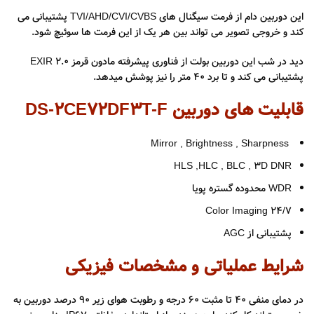
این دوربین دام از فرمت سیگنال های TVI/AHD/CVI/CVBS پشتیبانی می
کند و خروجی تصویر می تواند بین هر یک از این فرمت ها سوئیچ شود.
دید در شب این دوربین بولت از فناوری پیشرفته مادون قرمز EXIR 2.0
پشتیبانی می کند و تا برد 40 متر را نیز پوشش میدهد.
قابلیت های دوربین DS-2CE72DF3T-F
,
Brightness , Sharpness
Mirror
HLS ,HLC , BLC , 3D DNR
WDR محدوده گستره پویا
24/7 Color Imaging
پشتیبانی از AGC
شرایط عملیاتی و مشخصات فیزیکی
در دمای منفی 40 تا مثبت 60 درجه و رطوبت هوای زیر 90 درصد دوربین به