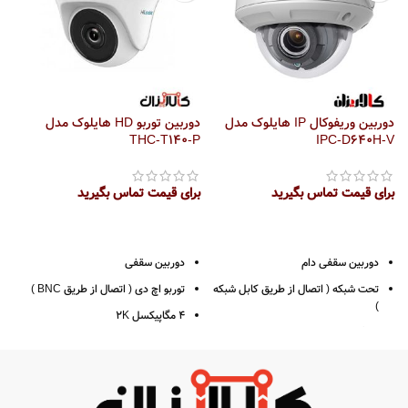
دوربین وریفوکال IP هایلوک مدل
دوربین توربو HD هایلوک مدل
IPC-D640H-V
THC-T140-P
مدل 
برای قیمت تماس بگیرید
برای قیمت تماس بگیرید
ب
دوربین سقفی دام
دوربین سقفی
تحت شبکه ( اتصال از طریق کابل شبکه
توربو اچ دی ( اتصال از طریق BNC )
)
4 مگاپیکسل 2K
4 مگاپیکسل 2K
رزولوشن 1440*2560
رزولوشن 1440*2560
لنز 2.8 / 3.6
فرمت ضبط +H265
قدرت دید در شب 20 متر