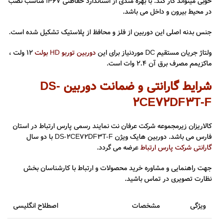
خوبی میتواند کار کند. با بهره مندی از استاندارد حفاظتی IP67 مناسب نصب
در محیط بیرون و داخل می باشد.
جنس بدنه اصلی این دوربین از فلز و محافظ از پلاستیک تشکیل شده است.
ولتاژ جریان مستقیم DC موردنیاز برای این
دوربین توربو HD بولت
12 ولت ،
ماکزیمم مصرف برق آن 2.4 وات است.
شرایط گارانتی و ضمانت دوربین DS-
2CE72DF3T-F
کالاریزان زیرمجموعه شرکت عرفان نت نمایند رسمی پارس ارتباط در استان
فارس می باشد. دوربین هایک ویژن DS-2CE72DF3T-F با دو سال
گارانتی شرکت پارس ارتباط
عرضه می گردد.
جهت راهنمایی و مشاوره خرید محصولات و ارتباط با کارشناسان بخش
نظارت تصویری در تماس باشید.
ویژگی
مشخصات
اصطلاح انگلیسی