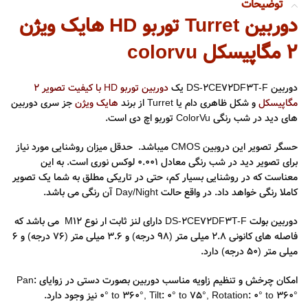
توضیحات
دوربین Turret توربو HD هایک ویژن
2 مگاپیسکل colorvu
دوربین DS-2CE72DF3T-F یک
دوربین توربو HD با کیفیت تصویر 2
مگاپیسکل
و شکل ظاهری دام یا Turret از برند
هایک ویژن
جز سری دوربین
های دید در شب رنگی ColorVu توربو اچ دی است.
حسگر تصویر این دروبین CMOS میباشد. حدقل میزان روشنایی مورد نیاز
برای تصویر دید در شب رنگی معادل 0.001 لوکس نوری است. به این
معناست که در روشنایی بسیار کم، حتی در تاریکی مطلق به شما یک تصویر
کاملا رنگی خواهد داد. در واقع حالت Day/Night آن رنگی می باشد.
دوربین بولت DS-2CE72DF3T-F دارای لنز ثابت ار نوع M12 می باشد که
فاصله های کانونی 2.8 میلی متر (98 درجه) و 3.6 میلی متر (76 درجه) و 6
میلی متر (50 درجه) دارد.
امکان چرخش و تنظیم زاویه مناسب دوربین بصورت دستی در زوایای Pan:
0° to 360°, Tilt: 0° to 75°, Rotation: 0° to 360° نیز وجود دارد.