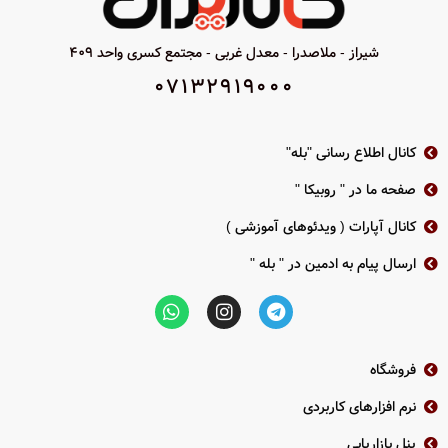
لنز وری فوکال ( 2.8 به 12 )
بدنه پلاستیک
قدرت دید در شب 30 متر
پشتیبانی از فرمت TVI-CVI-AHD-
شیراز - ملاصدرا - معدل غربی - مجتمع کسری واحد 409
بدنه فلزی
ANALOG
07132919000
استاندارد IP67
استاندارد IP66
2 سال گارانتی پارس ارتباط
2سال گارانتی پارس ارتباط
کانال اطلاع رسانی "بله"
دانلود کاتالوگ محصول THC-T140-P
صفحه ما در " روبیکا "
کانال آپارات ( ویدئوهای آموزشی )
ارسال پیام به ادمین در " بله "
فروشگاه
نرم افزارهای کاربردی
پنل بازاریابی