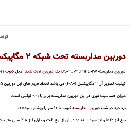
توضی
دوربین مداربسته تحت شبکه 2 مگاپیکسل Hikvision
دوربین مداربسته DS-2CV2U21FD-IW یک
دوربین تحت شبکه
مدل
کیوب (Cube)
کیفیت تصویر آن 2 مگاپیکسل (1080) می باشد تعداد فریم های این دوربین ۲۵ / ۳۰ فریم بر ثانیه است که تصاویر ارائه شده توسط این دوربین دارای کیفیت مطلوبی هستند.
میزان حساسیت نوری در این دوربین مداربسته برابر با ۰.۰۱ لوکس است.
برد دید در شب
دوربین مداربسته
کیوب تا ۱۰ متر را پوشش میدهد.
نوع لنز M12 و لنز مورد استفاده در آن از نوع ثابت و دارای لنز 2.8 میلی متر بوده که زاویه دید معادل 105 درجه را می دهد.