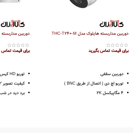
دوربین مداربسته هایلوک مدل THC-T240-M
دوربین مداربسته هایل
برای قیمت تماس بگیرید
برای قیمت تماس ب
اطلاعات بیشتر
اطلاعات بیشتر
دوربین سقفی
توربو HD کیس بزرگ
توربو اچ دی ( اتصال از طریق BNC )
کیفیت تصویر 2 مگاپیکسل
4 مگاپیکسل 2K
برد دید در شب 40 مت
رزولوشن 1440*2560
جنس بدنه فلز 
لنز 2.8 ( زاویه دید 106 درجه )
لنز ثابت 2.8 / 3.6
قدرت دید در شب 40 متر
IR هوشمند
بدنه فلزی
استاندارد IP66