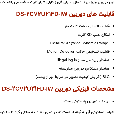
این دوربین وایرلس ( اتصال به وای فای ) دارای شیار کارت حافظه می باشد که ظرفیت ذخیره سازی تا 128 گ
قابلیت های دوربین DS-2CV2U21FD-IW
قابلیت اتصال به Wifi تا 50 متر
امکان نصب SD کارت
Digital WDR (
Wide Dynamic Range
)
قابلیت تشخیص حرکت Motion Detection
هشدار ورود غیر مجاز illegal log in
هشدار دستکاری دوربین مداربسته
BLC (افزایش کیفیت تصویر در شرایط نور از پشت)
مشخصات فیزیکی دوربین DS-2CV2U21FD-IW
جنس بدنه دوربین پلاستیکی است.
شرایط عملکردی آن به گونه ای است که در دمای -10 درجه سانتی گراد تا 40 درجه سانتی گراد و رطوبت هوای کمتر از ۹۵ درصد مشکلی برای دوربین بوجود نمی آید.