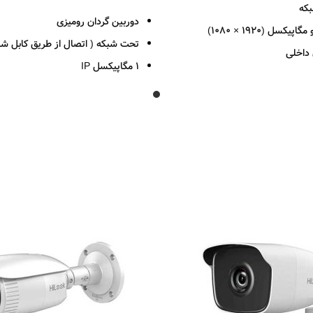
اطلاعات بیشتر
که
دوربین گردان رومیزی
 مگاپیکسل (
1920 × 1080
)
تحت شبکه ( اتصال از طریق کابل شبکه و 
 داخلی
1 مگاپیکسل IP
زی H.264
لنز 4 میلی متر (52 درجه)
مجهز به اسپیکر و میکروفون داخلی 
ع
امکان نصب میکروفن خارجی
 غبار (IP66)
امکان نصب SD کارت
پارس ارتباط
قدرت دید در شب 10 متر
حصول
IPC-B120-D-W
بدنه پلاستیکی
2سال گارانتی پارس ارتباط