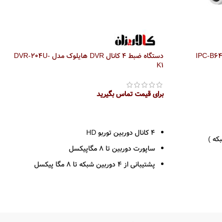
دستگاه ضبط 4 کانال DVR هایلوک مدل DVR-204U-
K1
برای قیمت تماس بگیرید
اطلاعات بیشتر
4 کانال دوربین توربو HD
که )
ساپورت دوربین تا 8 مگاپیکسل
پشتیبانی از 4 دوربین شبکه تا 8 مگا پیکسل
1 ورودی صدا
خروجی HDMI - VGA
فرمت ضبط H265 PRO +