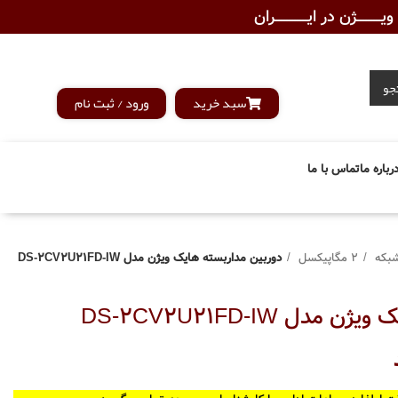
ـــــــژن در ایــــــــــــران
جو
سبد خرید
ورود / ثبت نام
رباره ما
تماس با ما
بکه
2 مگاپیکسل
دوربین مداربسته هایک ویژن مدل DS-2CV2U21FD-IW
ل DS-2CV2U21FD-IW