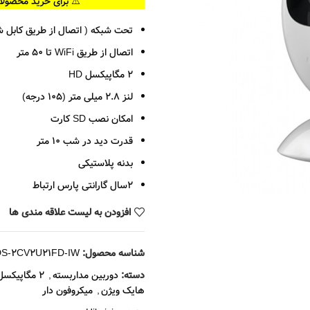
⚠️ برای خرید محصولا
تحت شبکه ( اتصال از طریق کابل ش
اتصال از طریق WiFi تا 50 متر
2 مگاپیکسل HD
لنز 2.8 میلی متر (105 درجه)
امکان نصب SD کارت
قدرت دید در شب 10 متر
بدنه پلاستیکی
2سال گارانتی پارس ارتباط
افزودن به لیست علاقه مندی ها
شناسه محصول:
DS-2CV2U21FD-IW
دسته:
دوربین مداربسته
,
2 مگاپیکسل
هایک ویژن
,
میکروفون دار