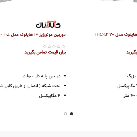
وک مدل THC-B220
دوربین موتورایز IP هایلوک مدل IPC-B640H-Z
گیرید
برای قیمت تماس بگیرید
اطلاعات بیشتر
دوربین پایه دار - بولت
تحت شبکه ( اتصال از طریق کابل شب
ر
4 مگاپیکسل
پلاستیک
رزولوشن 1440*2560
فرمت ضبط +H265
لنز موتورایز ( 2.8 به 12 )
قدرت دید در شب 50 متر