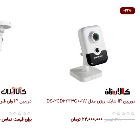
-19%
دوربین IP هایک ویژن مدل DS-2CD2443G0-IW
دوربین IP وای فای هایلوک مدل IPC-B120-D/W
۲۲,۰۰۰,۰۰۰
تومان
برای قیمت تماس ب
۲۷,۰۰۰,۰۰۰
تومان
افزودن به سبد خرید
اطلاعات بیشتر