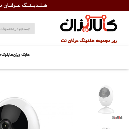
هــلــدیـــنـــگ عـــرفـــان نـ
زیر مجموعه هلدینگ عرفان نت
هایک ویژن
هایلوک
ح