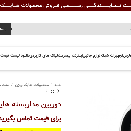
ـــت نـــمــایـــــــــندگـــــــی رســـــــــمــی فـــروش محصولات هـــایــــــک ویــ
جست
ارس
تجهیزات شبکه
لوازم جانبی
اینترنت پرسرعت
لینک های کاربردی
دانلود لیست قیمت
د
خانه
محصولات هایک ویژن
تحت ش
دوربین مداربسته هایک ویژن مد
برای قیمت تماس بگیرید