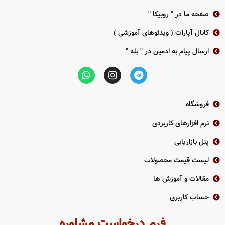
دانلود دیتاشیت iDS-
7208HTHI-M2/S
صفحه ما در " روبیکا "
کانال آپارات ( ویدئوهای آموزشی )
E
ارسال پیام به ادمین در " بله "
فروشگاه
نرم افزارهای کاربردی
پنل بازاریابی
لیست قیمت محصولات
مقالات و آموزش ها
حساب کاربری
فرم درخواست مشاوره