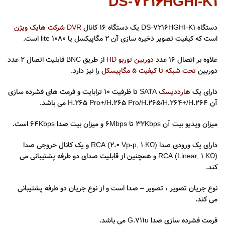
DS-7216HGHI-K1
دستگاه DS-7216HGHI-K1 یک دستگاه ۱۶ کانال
DVR شرکت هایک ویژن
است که کیفیت تصویر ذخیره سازی آن ۲ مگاپیکسل یا ۱۰۸۰ lite است.
علاوه بر اتصال 16 عدد
دوربین توربو HD
از طریق BNC قابلیت اتصال 2 عدد
دوربین
تحت شبکه تا کیفیت 5 مگاپیسکل
را نیز دارد.
دارای یک
هارددیسک
SATA تا ظرفیت ۱۰ ترابایت و فرمت های فشرده سازی
آن H.265 Pro+/H.265 Pro/H.265/H.264+/H.264 می باشد.
میزان ویدیو بیت آن ۳۲Kbps تا ۶Mbps و میزان بیت صدا ۶۴Kbps است.
دارای یک ورودی صدا RCA (2.0 Vp-p, 1 KΩ) و یک کانال خروجی صدا
RCA (Linear, 1 KΩ) و همچنین از قابلیت صدای دو طرفه پشتیبانی می
کند.
نوع جریان تصویر ، تصویر – صدا است و از نوع جریان دو طرفه پشتیبانی
می کند.
فرمت فشرده سازی صدا G.711u می باشد.