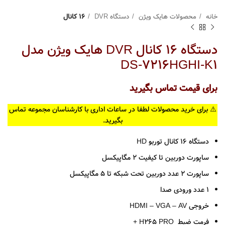
خانه
محصولات هایک ویژن
دستگاه DVR
16 کانال
دستگاه 16 کانال DVR هایک ویژن مدل
DS-7216HGHI-K1
برای قیمت تماس بگیرید
⚠️ برای خرید محصولات لطفا در ساعات اداری با کارشناسان مجموعه تماس
بگیرید.
دستگاه 16 کانال توربو HD
ساپورت دوربین تا کیفیت 2 مگاپیکسل
ساپورت 2 عدد دوربین تحت شبکه تا 5 مگاپیکسل
1 عدد ورودی صدا
خروجی HDMI – VGA – AV
فرمت ضبط H265 PRO +