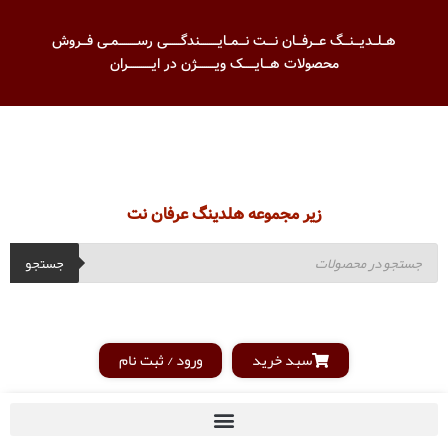
هــلــدیـــنـــگ عـــرفـــان نــــت نـــمــایـــــــــندگـــــــی رســـــــــمــی فـــروش
محصولات هـــایــــــک ویـــــــــژن در ایــــــــــــران
زیر مجموعه هلدینگ عرفان نت
جستجو
سبد خرید
ورود / ثبت نام