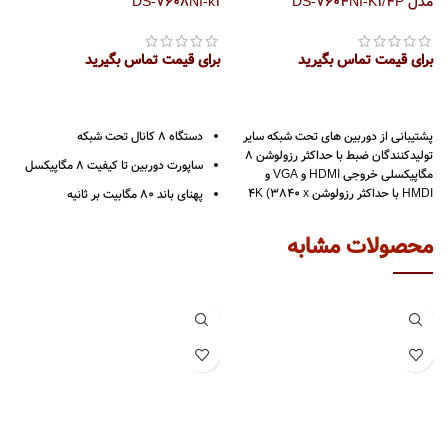
مدل DS-7604NI-K1/4P
DS-7608NI-k1
مدل 
برای قیمت تماس بگیرید
برای قیمت تماس بگیرید
ب
پشتیبانی از دوربین های تحت شبکه سایر
دستگاه 8 کانال تحت شبکه
تولیدکنندگان ضبط با حداکثر رزولوشن 8
ساپورت دوربین تا کیفیت 8 مگاپیکسل
مگاپیکسلی خروجی HDMI و VGA و
HMDI با حداکثر رزولوشن 4K (3840 x
پهنای باند 80 مگابیت بر ثانیه
2160) قابلیت اتصال دوربین های تحت
دارای 1 عدد پورت شبکه 10/100
شبکه 4 کاناله با پهنای باند ورودی
محصولات مشابه
40M/60M/80M پشتیبانی از آلارم تشخیص
خروجی HDMI – VGA
VCA و جستجوی VCA پشتیبانی از
فرمت ضبط H265 +
فرمت‌های ویدئویی
H.265/H.264/MPEG4
1 عدد هارد دیسک حداکثر ظرفیت 10
ترابایت
جنس بدنه فلزی
2 سال گارانتی پارس ارتباط