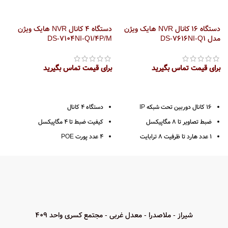
دستگاه 16 کانال NVR هایک ویژن
دستگاه 4 کانال NVR هایک ویژن
مدل DS-7616NI-Q1
DS-7104NI-Q1/4P/M
C
برای قیمت تماس بگیرید
برای قیمت تماس بگیرید
ب
16 کانال دوربین تحت شبکه IP
دستگاه 4 کانال
ضبط تصاویر تا 8 مگاپیکسل
کیفیت ضبط تا 4 مگاپیکسل
1 عدد هارد تا ظرفیت 8 ترابایت
4 عدد پورت POE
خروجی HDMI / VGA
تعداد و ظرفیت هارد: پشتیبانی از 1 عدد
هارد با ظرفیت 6 ترابایت
یک کانال خروجی صدا
خروجی تصویر: VGA ،HDMI ،LAN
پهنای باند ورودی 160Mbps
فرمت ذخیره سازی:
یک رابط شبکه 10/100/1000M
H.265+/H.265/H.264/H.264+
2 سال گارانتی پارس ارتباط
شیراز - ملاصدرا - معدل غربی - مجتمع کسری واحد 409
4 عدد رابط POE RJ-45 10/100M