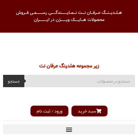
هــلــدیـــنـــگ عـــرفـــان نــــت نـــمــایـــــــــندگـــــــی رســـــــــمــی فـــروش
محصولات هـــایــــــک ویـــــــــژن در ایــــــــــــران
زیر مجموعه هلدینگ عرفان نت
جستجو
سبد خرید
ورود / ثبت نام