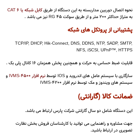
نحوه اتصال دوربین مداربسته به این دستگاه از طریق
کابل شبکه یا CAT 6
به متراژ حداکثر ۲۰۰ متر و از طریق سوکت RG 45 نیز می باشد .
پشتیبانی از پروتکل های شبکه
TCP/IP, DHCP, Hik-Connect, DNS, DDNS, NTP, SADP, SMTP,
NFS, iSCSI, UPnP™, HTTPS
قابلیت ضبط حساس به حرکت و همچنین پخش همزمان 16 کانال پلی بک .
سازگاری با سیستم عامل های اندروید و IOS توسط
نرم افزار IVMS-4500
و
سیستم های ویندوز و مک توسط نرم افزار IVMS-4200
ضمانت کالا (گارانتی)
این دستگاه شامل دو سال گارانتی شرکت پارس ارتباط می باشد.
جهت مشاوره و راهنمایی می توانید با کارشناسان فروش بخش نظارت
تصویری در ارتباط باشید.