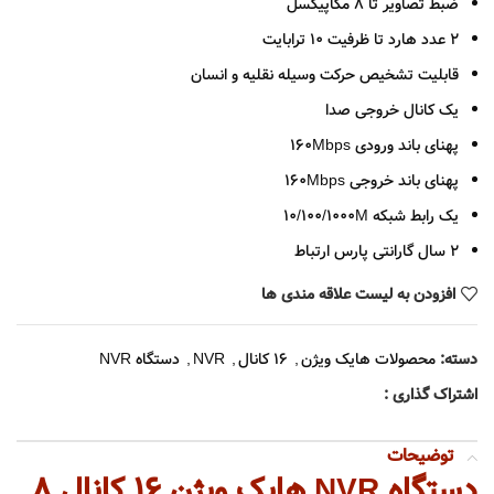
ضبط تصاویر تا 8 مگاپیکسل
2 عدد هارد تا ظرفیت 10 ترابایت
قابلیت تشخیص حرکت وسیله نقلیه و انسان
یک کانال خروجی صدا
پهنای باند ورودی 160Mbps
پهنای باند خروجی 160Mbps
یک رابط شبکه 10/100/1000M
2 سال گارانتی پارس ارتباط
افزودن به لیست علاقه مندی ها
دسته:
محصولات هایک ویژن
,
16 کانال
,
NVR
,
دستگاه NVR
اشتراک گذاری :
توضیحات
دستگاه NVR هایک ویژن ۱۶ کانال ۸