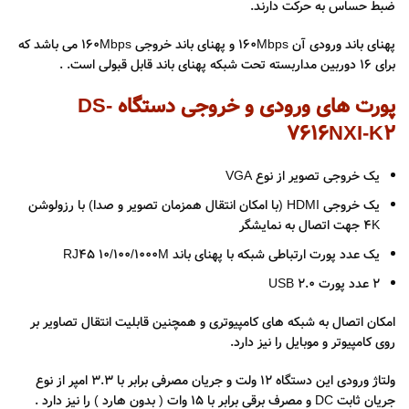
ضبط حساس به حرکت دارند.
پهنای باند ورودی آن ۱۶۰Mbps و پهنای باند خروجی 160Mbps می باشد که
برای ۱۶ دوربین مداربسته تحت شبکه پهنای باند قابل قبولی است. .
پورت های ورودی و خروجی دستگاه DS-
7616NXI-K2
یک خروجی تصویر از نوع VGA
یک خروجی HDMI (با امکان انتقال همزمان تصویر و صدا) با رزولوشن
۴K جهت اتصال به نمایشگر
یک عدد پورت ارتباطی شبکه با پهنای باند RJ45 10/100/1000M
2 عدد پورت USB 2.0
امکان اتصال به شبکه های کامپیوتری و همچنین قابلیت انتقال تصاویر بر
روی کامپیوتر و موبایل را نیز دارد.
ولتاژ ورودی این دستگاه ۱۲ ولت و جریان مصرفی برابر با 3.3 امپر از نوع
جریان ثابت DC و مصرف برقی برابر با 15 وات ( بدون هارد ) را نیز دارد .