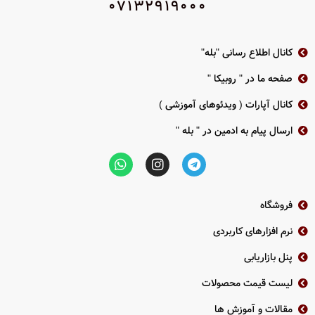
07132919000
1 عدد رابط شبکه RJ45 10/100M
پهنای باند ورودی: 40Mbps
پهنای باند خروجی : 60Mbps
کانال اطلاع رسانی "بله"
گارانتی پارس ارتباط
صفحه ما در " روبیکا "
کانال آپارات ( ویدئوهای آموزشی )
ارسال پیام به ادمین در " بله "
فروشگاه
نرم افزارهای کاربردی
پنل بازاریابی
لیست قیمت محصولات
مقالات و آموزش ها