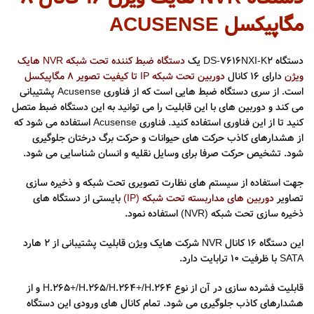
مگاپیکسل ACUSENSE
دستگاه DS-7616NXI-K2 یک
دستگاه ضبط کننده تحت شبکه NVR هایک
ویژن
دارای ۱۶ کانال
دوربین تحت شبکه IP تا کیفیت تصویر ۸ مگاپیکسل
است. از سری دستگاه ضبط هایی است که از فناوری Acusense پشتیبانی
می کند و دوربین های با این قابلیت را می توانید به این دستگاه ضبط متصل
کنید تا از این فناوری استفاده کنید. فناوری Acusense استفاده می شود که
از هشدارهای کاذب حرکت های حیوانات و حرکت برگ درختان جلوگیری
شود. تشخیص حرکت صرفا برای وسایل نقلیه و انسان شناسایی می شود.
جهت استفاده از سیستم های نظارت تصویری تحت شبکه و ذخیره سازی
تصاویر
دوربین های مداربسته تحت شبکه (IP)
بایستی از دستگاه های
ذخیره سازی تحت شبکه (NVR) استفاده نمود.
این دستگاه ۱۶ کانال NVR شرکت هایک ویژن قابلیت پشتیبانی از ۲ هارد
SATA با ظرفیت 10 ترابایت دارد.
قابلیت فشرده سازی در آن از نوع H.265+/H.265/H.264+/H.264 و از
هشدارهای کاذب جلوگیری می شود. تمام کانال های ورودی این دستگاه