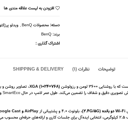
افزودن به لیست علاقه مندی ها
دسته:
محصولات BenQ
,
ویدئو پرژکتو
برند:
BenQ
اشتراک گذاری :
توضیحات
نظرات (1)
SHIPPING & DELIVERY
یی 3600 لومن و رزولوشن
XGA (1024×768)
، تصاویر روشن و با
Wi-Fi دو بانده (2.4G/5G)
، بلوتوث 4.0 و پشتیبانی از
AirPlay و Google Cast