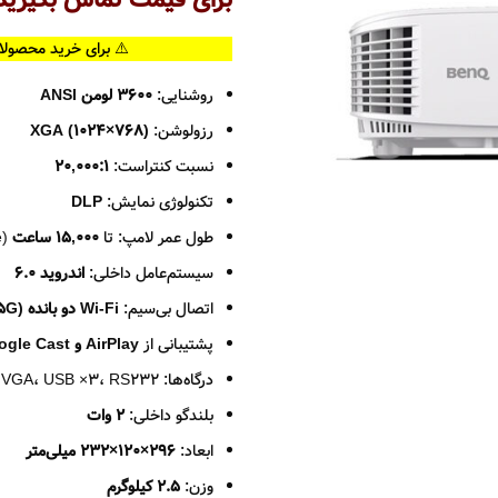
برای قیمت تماس بگیرید
⚠️ برای خرید محصولا
روشنایی:
3600 لومن ANSI
رزولوشن:
XGA (1024×768)
نسبت کنتراست:
20,000:1
تکنولوژی نمایش:
DLP
طول عمر لامپ: تا
15,000 ساعت
(SmartEco/LampSave)
سیستم‌عامل داخلی:
اندروید 6.0
اتصال بی‌سیم:
Wi-Fi دو بانده (2.4G/5G)، بلوتوث 4.0
پشتیبانی از
AirPlay و Google Cast
درگاه‌ها: HDMI ×1، VGA، USB ×3، RS232
بلندگو داخلی:
2 وات
ابعاد:
296×120×232 میلی‌متر
وزن:
2.5 کیلوگرم