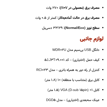
مصرف برق (معمولی در 110V):
270 وات
مصرف برق در حالت آماده‌به‌کار:
کمتر از 0.5 وات
سطح نویز (Normal/Eco):
33/29 دسی‌بل
لوازم جانبی
دانگل USB بی‌سیم مدل WDR02U
کیف حمل (اختیاری) – کد 5J.J3T09.001
کنترل از راه دور به همراه باتری – مدل RCI023
کابل برق (متناسب با منطقه) ×1 (1.8 متر)
کابل VGA (D-sub 15pin) ×1 (1.5 متر)
عینک سه‌بعدی (اختیاری) – مدل DGD5