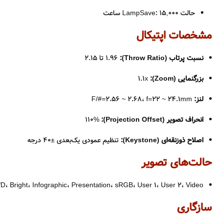
حالت LampSave: ‌15,000 ساعت
مشخصات اپتیکال
نسبت پرتاب (Throw Ratio):
‌1.96 تا 2.15
بزرگنمایی (Zoom):
‌1.1x
لنز:
F/#=2.56 ~ 2.68، f=22 ~ 24.1mm
انحراف تصویر (Projection Offset):
‌110%
اصلاح ذوزنقه‌ای (Keystone):
‌تنظیم عمودی یک‌بعدی ±40 درجه
حالت‌های تصویر
D، Bright، Infographic، Presentation، sRGB، User 1، User 2، Video
سازگاری