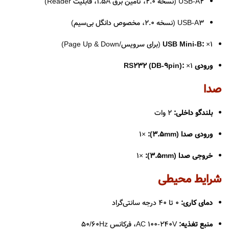
USB-A2 (نسخه 2.0، تأمین برق 1.5A، قابلیت Reader)
USB-A3 (نسخه 2.0، مخصوص دانگل بی‌سیم)
×1 (برای سرویس/Page Up & Down)
USB Mini-B:
ورودی RS232 (DB-9pin):
×1
صدا
بلندگو داخلی:
‌2 وات
ورودی صدا (3.5mm):
×1
خروجی صدا (3.5mm):
×1
شرایط محیطی
دمای کاری:
0 تا 40 درجه سانتی‌گراد
منبع تغذیه:
AC 100-240V، فرکانس 50/60Hz