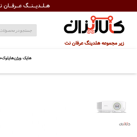
هــلــدیـــنـــگ عـــرفـــان نـ
زیر مجموعه هلدینگ عرفان نت
هایک ویژن
هایلوک
ح