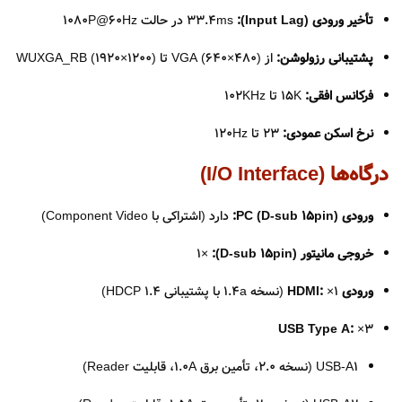
تأخیر ورودی (Input Lag):
‌33.4ms در حالت 1080P@60Hz
پشتیبانی رزولوشن:
از VGA (640×480) تا WUXGA_RB (1920×1200)
فرکانس افقی:
15K تا 102KHz
نرخ اسکن عمودی:
23 تا 120Hz
درگاه‌ها (I/O Interface)
ورودی PC (D-sub 15pin):
دارد (اشتراکی با Component Video)
خروجی مانیتور (D-sub 15pin):
×1
ورودی HDMI:
×1 (نسخه 1.4a با پشتیبانی HDCP 1.4)
USB Type A:
×3
USB-A1 (نسخه 2.0، تأمین برق 1.0A، قابلیت Reader)