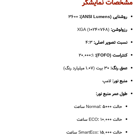
مشخصات نمایشگر
روشنایی (ANSI Lumens):
‌3600
رزولوشن:
XGA (1024×768)
نسبت تصویر اصلی:
4:3
کنتراست (FOFO):
‌20,000:1
عمق رنگ:
‌30 بیت (1.07 میلیارد رنگ)
منبع نور:
لامپ
طول عمر منبع نور:
حالت Normal: ‌5000 ساعت
حالت ECO: ‌10,000 ساعت
حالت SmartEco: ‌15,000 ساعت