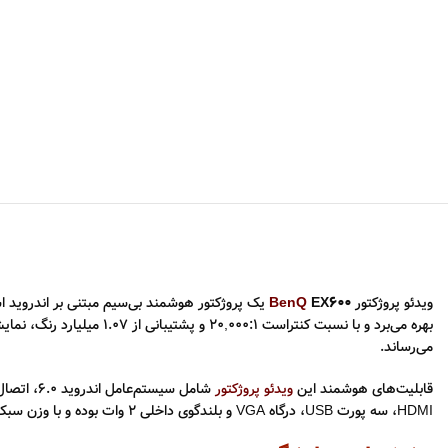
ویدئو پروژکتور
EX600
BenQ
یک پروژکتور هوشمند بی‌سیم مبتنی بر اندروید است که با روشنا
بهره می‌برد و با نسبت کنتراست 20,000:1 و پشتیبانی از 1.07 میلیارد رنگ، نمایش تصویری دقیق و شفاف را تضمین می‌کند. طول عمر لامپ در حال SmartEco و LampSave تا
می‌رساند.
قابلیت‌های هوشمند این
ویدئو پروژکتور
شامل سیستم‌عامل اندروید 6.0، اتصال
HDMI، سه پورت USB، درگاه VGA و بلندگوی داخلی 2 وات بوده و با وزن سبک 2.5 کیلوگرمی، انتخابی ایده‌آل برای جلسات کاری و ارائه‌های حرفه‌ای محسوب می‌شود.