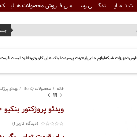
ـــت نـــمــایـــــــــندگـــــــی رســـــــــمــی فـــروش محصولات هـــایــــــک ویــ
جست
ارس
تجهیزات شبکه
لوازم جانبی
اینترنت پرسرعت
لینک های کاربردی
دانلود لیست قیمت
د
خانه
محصولات BenQ
ویدئو پرژکت
ویدئو پروژکتور بنکیو BenQ EX600
(دیدگاه کاربر
1
)