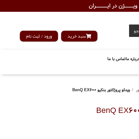
ـــــــژن در ایــــــــــــران
جو
سبد خرید
ورود / ثبت نام
رباره ما
تماس با ما
ور
ویدئو پروژکتور بنکیو BenQ EX600