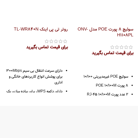
سوئیچ 8 پورت POE مدل ONV-
روتر تی پی اینک TL-WR840N
ر
5
H1108PL
برای قیمت تماس بگیرید
برای قیمت تماس بگیرید
ب
دارای سرعت انتقال بی سیم 300Mbps
سوئیچ POE غیرمدیریتی 10/100
برای پوشش انواع کاربردهای خانگی و
اداری
8 پورت POE 10/100M
دارای دکمه WPS، برای پیاده سازی یک
2 عدد پورت RJ-45 10/100M
شبکه وایرلس به آسانی فشردن این
کلید
دارای جدول آدرس مک
امکان کنترل پهنای باند بر اساس آدرس
ظرفیت سوئیچینگ 2Gbps
IP برای مدیریت میزان پهنای باند
پشتیبانی از انتقال داده تا فاصله 250
مصرفی در شبکه
متر
برخورداری از قابلیت WDS wireless
حافظه بافر 768K