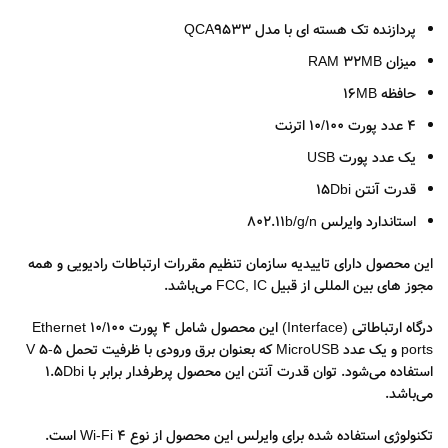
پردازنده تک هسته ای با مدل QCA9533
میزان RAM 32MB
حافظه 16MB
4 عدد پورت 10/100 اترنت
یک عدد پورت USB
قدرت آنتن 15Dbi
استاندارد وایرلس 802.11b/g/n
این محصول دارای تاییدیه سازمان تنظیم مقررات ارتباطات رادیویی و همه
مجوز های بین المللی از قبیل FCC, IC می‌باشد.
درگاه ارتباطاتی (Interface) این محصول شامل 4 پورت 10/100 Ethernet
ports و یک عدد MicroUSB که بعنوان برق ورودی با ظرفیت تحمل 5-5 V
استفاده می‌شود. توان قدرت آنتن این محصول پرطرفدار برابر با 1.5Dbi
می‌باشد.
تکنولوژی استفاده شده برای وایرلس این محصول از نوع Wi-Fi 4 است.