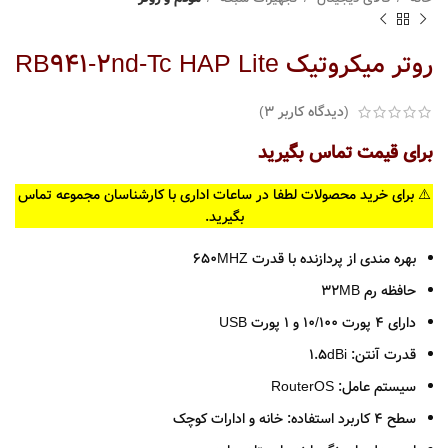
روتر میکروتیک RB941-2nd-Tc HAP Lite
(دیدگاه کاربر
3
)
برای قیمت تماس بگیرید
⚠️ برای خرید محصولات لطفا در ساعات اداری با کارشناسان مجموعه تماس
بگیرید.
بهره مندی از پردازنده با قدرت 650MHZ
حافظه رم 32MB
دارای 4 پورت 10/100 و 1 پورت USB
قدرت آنتن: 1.5dBi
سیستم عامل: RouterOS
سطح 4 کاربرد استفاده: خانه و ادارات کوچک