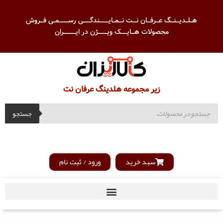
هــلــدیـــنـــگ عـــرفـــان نــــت نـــمــایـــــــــندگـــــــی رســـــــــمــی فـــروش
محصولات هـــایــــــک ویـــــــــژن در ایــــــــــــران
زیر مجموعه هلدینگ عرفان نت
جستجو
سبد خرید
ورود / ثبت نام