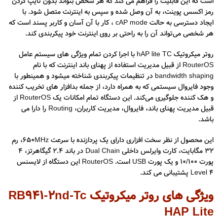
است که این قابلیت را فراهم می کند که هر شخص بتواند بدون تایپ کردن
رمز اکسس پوینت، به آن وصل شده و سپس به اینترنت متصل شود. با
ایجاد دسترسی به حالت cAP mode ، کار با آن آسان و کاربر پسند است که
هر شخصی می‌تواند آن را به راحتی بر روی اینترنت خود پیکربندی کند.
روتر میکروتیک hAP lite TC با اجرا کردن تمام ویژگی های سیستم عامل
RouterOS از قبیل مدیریت استفاده از پهنای باند اینترنت که با نام
bandwidth shaping در تنظیمات پیکربندی شناخته میشود و همینطور با
وجود فایروال سیستمی که به همراه دارد، از جمله بدافزار های تخریب کننده
و هک کننده جلوگیری می‌کند. این دستگاه تمام امکانات یک RouterOS از
قبیل مدیریت پهنای باند، فایروال، مدیریت کاربران، Routing را دارا می
باشد.
این محصول از نظر سخت افزاری دارای یک پردازنده با سرعت 650MHz، رم
32 مگابایت، کارت وایرلس داخلی Dual Chain در باند 2.4 گیگاهرتز، 4
پورت 10/100 و یک پورت USB است. RouterOS این دستگاه از لایسنس
Level 4 پشتیبانی می کند.
ویژگی های روتر میکروتیک RB941-2nd-Tc
HAP Lite