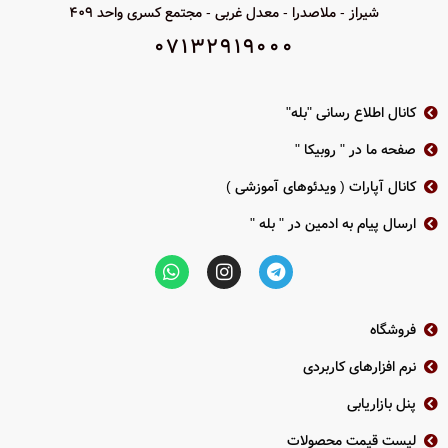
bridge برای گسترش شبکه وایرلس
شیراز - ملاصدرا - معدل غربی - مجتمع کسری واحد 409
ماکزیمم توان هر پورت 30 وات و توان
قدرت گیرندگی آنتن ۵db
07132919000
خروجی معادل 120 وات
تعداد آنتن دو عدد
مناسب تامین برق دوربین مداربسته
کلید WPS کلید ریست (Reset)
کانال اطلاع رسانی "بله"
صفحه ما در " روبیکا "
کانال آپارات ( ویدئوهای آموزشی )
ارسال پیام به ادمین در " بله "
فروشگاه
نرم افزارهای کاربردی
پنل بازاریابی
لیست قیمت محصولات