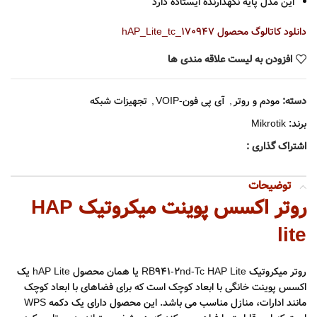
این مدل پایه نگهدارنده ایستاده دارد
دانلود کاتالوگ محصول
hAP_Lite_tc_170947
افزودن به لیست علاقه مندی ها
دسته:
مودم و روتر
,
آی پی فون-VOIP
,
تجهیزات شبکه
برند:
Mikrotik
اشتراک گذاری :
توضیحات
روتر اکسس پوینت میکروتیک HAP
lite
روتر میکروتیک RB941-2nd-Tc HAP Lite یا همان محصول hAP Lite یک
اکسس پوینت خانگی با ابعاد کوچک است که برای فضاهای با ابعاد کوچک
مانند ادارات، منازل مناسب می باشد. این محصول دارای یک دکمه WPS