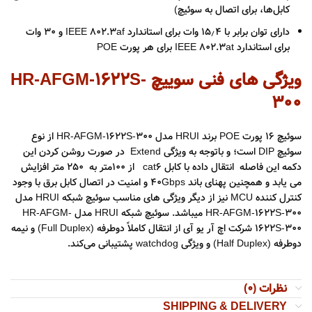
کابل‌ها، برای اتصال به سوئیچ)
دارای توان برابر با ۱۵٫۴ وات برای استاندارد IEEE 802.3af و ۳۰ وات
برای استاندارد IEEE 802.3at برای هر پورت POE
ویژگی های فنی سوییچ HR-AFGM-1622S-
300
سوئیچ ۱۶ پورت POE برند HRUI مدل HR-AFGM-1622S-300 از نوع
سوئیچ DIP است؛ و باتوجه به ویژگی Extend در صورت روشن کردن این
دکمه این فاصله انتقال داده با کابل cat6 از ۱۰۰متر به ۲۵۰ متر افزایش
می یابد و همچنین پهنای باند 40Gbps و امنیت در اتصال کابل برق با وجود
کنترل کننده MCU نیز از دیگر ویژگی های مناسب سوئیچ شبکه HRUI مدل
HR-AFGM-1622S-300 میباشد. سوئیچ شبکه HRUI مدل HR-AFGM-
1622S-300 شرکت اچ آر یو آی از انتقال کاملاً دوطرفه (Full Duplex) و نیمه
دوطرفه (Half Duplex) و ویژگی watchdog پشتیبانی می‌کند.
نظرات (0)
SHIPPING & DELIVERY