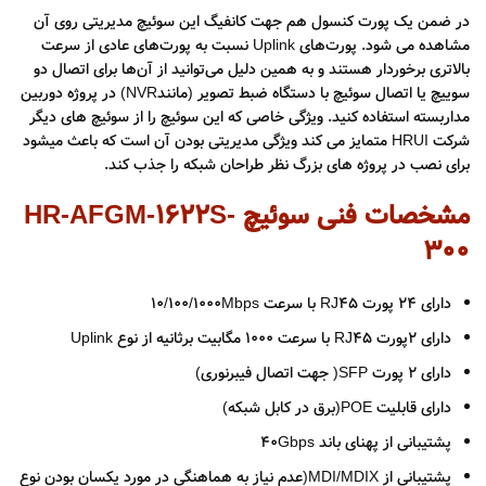
در ضمن یک پورت کنسول هم جهت کانفیگ این سوئیچ مدیریتی روی آن
مشاهده می شود. پورت‌های Uplink نسبت به پورت‌های عادی از سرعت
بالاتری برخوردار هستند و به همین دلیل می‌توانید از آن‌ها برای اتصال دو
سوییچ یا اتصال سوئیچ با دستگاه ضبط تصویر (مانندNVR) در پروژه دوربین
مداربسته استفاده کنید. ویژگی خاصی که این سوئیچ را از سوئیچ ­های دیگر
شرکت HRUI متمایز می­ کند ویژگی مدیریتی بودن آن است که باعث می­شود
برای نصب در پروژه های بزرگ نظر طراحان شبکه را جذب کند.
مشخصات فنی سوئیچ HR-AFGM-1622S-
300
دارای ۲۴ پورت RJ45 با سرعت 10/100/1000Mbps
دارای ۲پورت RJ45 با سرعت ۱۰۰۰ مگابیت برثانیه از نوع Uplink
دارای ۲ پورت SFP( جهت اتصال فیبرنوری)
دارای قابلیت POE(برق در کابل شبکه)
پشتیبانی از پهنای باند ۴۰Gbps
پشتیبانی از MDI/MDIX(عدم نیاز به هماهنگی در مورد یکسان بودن نوع