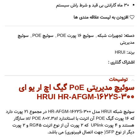
30 ماه گارانتی بی قید و شرط راش سیستم
افزودن به لیست علاقه مندی ها
دسته:
تجهیزات شبکه
,
سوئیچ 16 پورت POE
,
سوئیچ POE
,
سوئیچ
مدیریتی
برند:
HRUI
اشتراک گذاری :
توضیحات
سوئیچ مدیریتی PoE گیگ اچ ار یو ای
HRUI HR-AFGM-1622S-300
سوئیچ شبکه HRUI مدل HR-AFGM-1622S-300 در مجموع ۲۱ پورت دارد
که ۱۶ پورت گیگ POE آن اترنت با استاندارد at/ POE 802.3af سازگار
هستند و ۴ پورت UPlink که ۲ پورت آن از نوع اترنت RG45 و ۲ پورت
دیگر از نوع SFP( جهت اتصال فیبرنوری) می باشد.