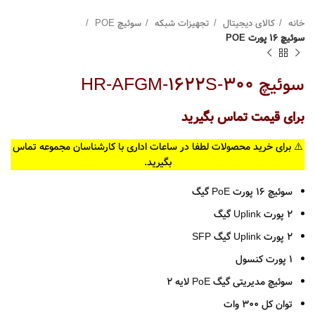
خانه
کالای دیجیتال
تجهیزات شبکه
سوئیچ POE
سوئیچ 16 پورت POE
سوئیچ HR-AFGM-1622S-300
برای قیمت تماس بگیرید
⚠️ برای خرید محصولات لطفا در ساعات اداری با کارشناسان مجموعه تماس
بگیرید.
سوئیچ 16 پورت PoE گیگ
2 پورت Uplink گیگ
2 پورت Uplink گیگ SFP
1 پورت کنسول
سوئیچ مدیریتی گیگ PoE لایه 2
توان کل 300 وات