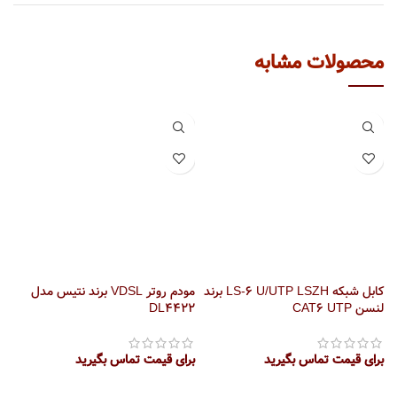
محصولات مشابه
کابل شبکه LS-6 U/UTP LSZH برند
مودم روتر VDSL برند نتیس مدل
را
لنسن CAT6 UTP
DL4422
ب
برای قیمت تماس بگیرید
برای قیمت تماس بگیرید