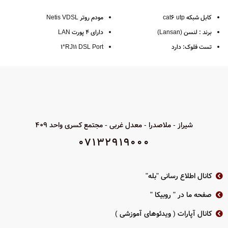
کابل شبکه cat6 utp
مودم روتر Netis VDSL
برند : لنسن (Lansan)
دارای 4 پورت LAN
تست فلوک: دارد
1*RJ11 DSL Port
ضمانت ۳ ساله کیفیت
4x10/100Mbps Auto MDI/MDIX
حلقه 305 متری
دارای 2 آنتن ثابت
5dBi
فرکانس 250 مگاهرتز
دکمه POWER / Reset / WPS
سرعت : 1000 مگابیت بر ثانیه
چراغ LED
Signal Rate:Up to 300Mbps
شیراز - ملاصدرا - معدل غربی - مجتمع کسری واحد 409
انتقال داده تا 100Mbps
07132919000
کانال اطلاع رسانی "بله"
صفحه ما در " روبیکا "
کانال آپارات ( ویدئوهای آموزشی )