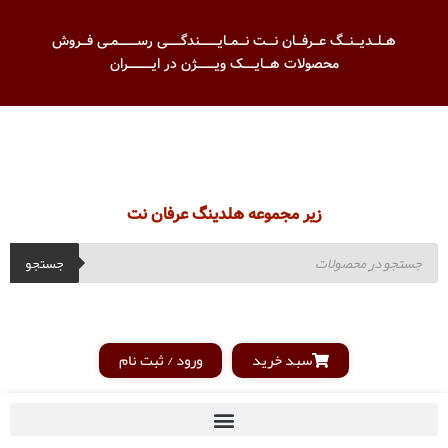
هــلــدیـــنـــگ عـــرفـــان نــــت نـــمــایـــــــــندگـــــــی رســـــــــمــی فـــروش
محصولات هـــایــــــک ویـــــــــژن در ایــــــــــــران
زیر مجموعه هلدینگ عرفان نت
جستجو
سبد خرید
ورود / ثبت نام