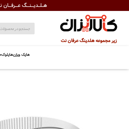
هــلــدیـــنـــگ عـــرفـــان نـ
زیر مجموعه هلدینگ عرفان نت
هایک ویژن
هایلوک
ح