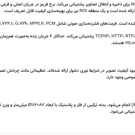
G.711، G.722.1، و AAC-LC هستند و نرخ نمونه‌برداری نیز ۸ یا ۱۶ کیلوهرتز می‌باشد.
دوربین از پروتکل‌های متنوعی همچون ، DHCP، FTP، SMTP، IGMP
 دیجیتال، کاهش نویز سه‌بعدی (3D DNR)، BLC و HLC برای بهبود کیفیت تصویر در شرایط نوری دشوار ارائه شده‌اند.