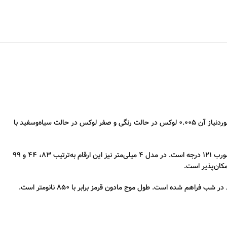
IPC-T220HA-LU مجهز به سنسور ۱/۲.۹ اینچ CMOS با اسکن پیش‌رونده است و تصاویر را با وضوح ۲ مگاپیکسل (۱۹۲۰×۱۰۸۰) ارائه می‌دهد. حداقل روشنایی موردنیاز آن 0.005 لوکس در حالت رنگی و صفر لوکس در حالت سیاه‌وسفید با
دوربین IPC-T220HA-LU با لنز ثابت در دو مدل ۲.۸ و ۴ میلی‌متر عرضه می‌شود. زاویه دید برای لنز ۲.۸ میلی‌متر به‌صورت افقی ۱۰۳ درجه، عمودی ۵۶ درجه و مورب ۱۲۱ درجه است. در مدل ۴ میلی‌متر نیز این ارقام به‌ترتیب ۸۳، ۴۴ و ۹۹