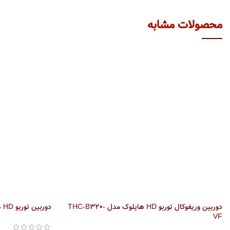
محصولات مشابه
دوربین وریفوکال توربو HD هایلوک مدل THC-B320-
دوربین توربو HD هایلوک مدل THC-T220-P
VF