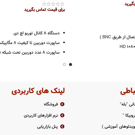
گیرید
برای قیمت تماس بگیرید
اطلاعات بیشتر
دستگاه 8 کانال توربو اچ دی
ال از طریق BNC )
ساپورت دوربین تا کیفیت 8 مگاپیکسل
ساپورت 8 عدد دوربین تحت شبکه تا 8 مگاپیکسل
خروجی HDMI – VGA
 متر
فرمت ضبط H265 PRO +
پشتیانی از 1 عدد هارد دیسک حداکثر 10 ترابایت
TVI-CV
باطی
لینک های کاربردی
ضبط حساس به حرکت
سازگاری با سیست
نی "بله"
فروشگاه
ANDROID-IOS-MAC
وبیکا "
نرم افزارهای کاربردی
بدنه فلزی
 ویدئوهای آموزشی )
پنل بازاریابی
دانلود کاتالوگ محصول DVR-208U-K1