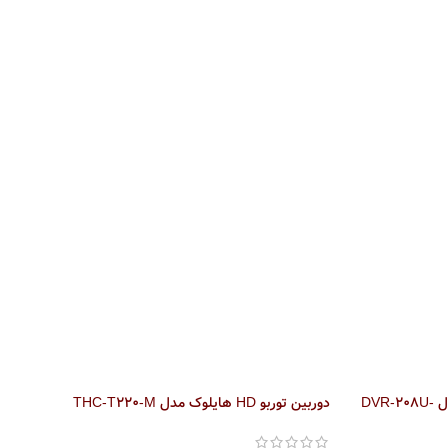
دستگاه ضبط 8 کانال DVR هایلوک مدل DVR-208U-
دوربین توربو HD هایلوک مدل THC-T220-M