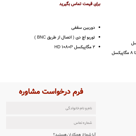
برای قیمت تماس بگیرید
اطلاعات بیشتر
دوربین سقفی
توربو اچ دی ( اتصال از طریق BNC )
2 مگاپیکسل HD 1080P
رزولوشن 1080*1920
لنز 2.8 / 3.6
قدرت دید در شب 40 متر
بدنه فلزی
فرم درخواست مشاوره
پشتیبانی از فرمت TVI-CVI-AHD-ANALOG
م عامل های WINDOWS-
استاندارد IP66
2سال گارانتی پارس ارتباط
دانلود کاتالوگ محصول THC-T220-M
آیا شما از همکاران هستید؟