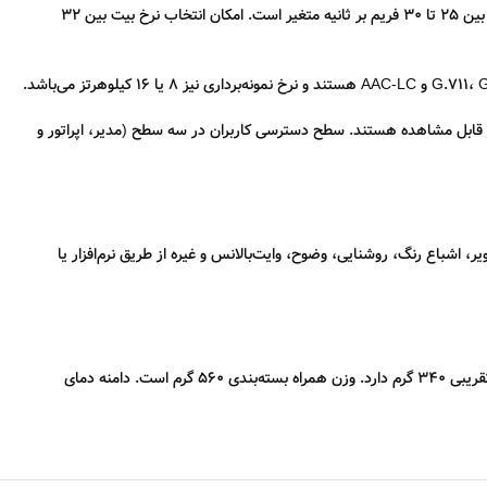
دوربین از فشرده‌سازی‌های پیشرفته H.265+/H.265/H.264+/H.264 و MJPEG برای ذخیره و انتقال تصاویر پشتیبانی می‌کند. نرخ فریم در جریان اصلی و فرعی بین ۲۵ تا ۳۰ فریم بر ثانیه متغیر است. امکان انتخاب نرخ بیت بین ۳۲
TCP/IP، HTTP، RTP، RTSP پشتیبانی می‌کند. حداکثر ۶ جریان زنده به‌صورت هم‌زمان قابل مشاهده هستند. سطح دسترسی کاربران در سه سطح (مدیر، اپراتور و
 تنظیماتی مانند چرخش تصویر، اشباع رنگ، روشنایی، وضوح، وایت‌بالانس و غیره از طریق نرم‌افزار یا
تأمین برق از طریق آداپتور ۱۲ ولت DC یا فناوری PoE (مطابق با IEEE 802.3af) انجام می‌شود. بدنه ترکیبی از فلز و پلاستیک با ابعاد Ø112×82 میلی‌متر و وزن تقریبی ۳۴۰ گرم دارد. وزن همراه بسته‌بندی ۵۶۰ گرم است. دامنه دمای