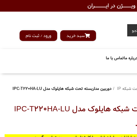
ـــــــژن در ایــــــــــــران
جو
سبد خرید
ورود / ثبت نام
رباره ما
تماس با ما
ت شبکه IP
دوربین مداربسته تحت شبکه هایلوک مدل IPC-T220HA-LU
 هایلوک مدل IPC-T220HA-LU