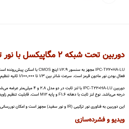
دوربین تحت شبکه ۲ مگاپیکسل با نور ترکیبی هوشمند
فعال بودن نور مادون قرمز است. سرعت شاتر بین ۱/۳ تا ۱/۱۰۰٬۰۰۰ ثانیه تنظیم می‌شود. فیلتر IR به‌صورت خودکار برای دید در شب فعال می‌شود.
درجه می‌باشد. نوع لنز ثابت با دهانه F1.6 و پایه M12 است. قابلیت تنظیم زاویه به صورت افقی ۰ تا ۳۶۰ درجه، عمودی ۰ تا ۷۵ درجه و چرخش ۰ تا ۳۶۰ درجه امکان‌پذیر است.
این دوربین به فناوری نور ترکیبی (IR و نور سفید) مجهز است و امکان نوررسانی تا فاصله ۳۰ متر را دارد. همچنین، فناوری نور هوشمند برای بهینه‌سازی نور محیط در شب فراهم شده است. طول موج مادون قرمز برابر با ۸۵۰ نانومتر است.
ویدیو و فشرده‌سازی