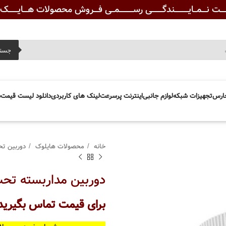
ـــت نـــمــایـــــــــندگـــــــی رســـــــــمــی فـــروش محصولات هـــایــــــک ویــ
جست
ارس
تجهیزات شبکه
لوازم جانبی
اینترنت پرسرعت
لینک های کاربردی
دانلود لیست قیمت
د
خانه
محصولات هایلوک
دوربین تح
دوربین مداربسته تحت شبکه
برای قیمت تماس بگیرید