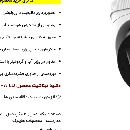
⚠️ برای خرید محصولا
تصویربرداری باکیفیت با رزولوشن ۲ مگاپیکسل
پشتیبانی از تشخیص هوشمند انسان
مجهز به فناوری پیشرفته نور ترکیبی (Smart Dual-Light) با برد ب
میکروفون داخلی برای ضبط صدای م
مقاوم در برابر آب و گردوغبار با استاندا
بهره‌مندی از فناوری فشرده‌سازی پیشرفته +H.265 برای صرفه‌جویی در پهنای باند 
دانلود دیتاشیت محصول IPC-T220HA-LU
افزودن به لیست علاقه مندی ها
دسته:
2 مگاپیکسل
,
2 مگاپیکسل
,
تح
مداربسته
,
محصولات هایلوک