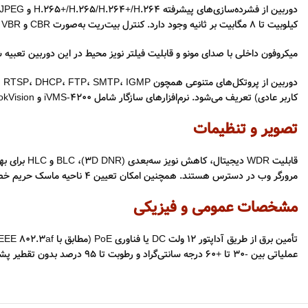
کیلوبیت تا ۸ مگابیت بر ثانیه وجود دارد. کنترل بیت‌ریت به‌صورت CBR و VBR ارائه شده است و یک منطقه ROI نیز برای بهینه‌سازی کیفیت قابل تعریف است.
میکروفون داخلی با صدای مونو و قابلیت فیلتر نویز محیط در این دوربین تعبیه شده است. فرمت‌های فشرده‌سازی صوتی شامل  G.726، MP2L2، PCM
کاربر عادی) تعریف می‌شود. نرم‌افزارهای سازگار شامل iVMS-4200 و HiLookVision هستند.
تصویر و تنظیمات
قابلیت WDR
مرورگر وب در دسترس هستند. همچنین امکان تعیین ۴ ناحیه ماسک حریم خصوصی وجود دارد.
مشخصات عمومی و فیزیکی
عملیاتی بین -۳۰ تا +۶۰ درجه سانتی‌گراد و رطوبت تا ۹۵ درصد بدون تقطیر پشتیبانی می‌شود.