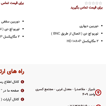
برای قیمت تماس ب
برای قیمت تماس بگیرید
اطلاعات بیشتر
اطلاعات بیشتر
دوربین سقفی
دوربین دیواری
توربو اچ دی ( اتص
توربو اچ دی ( اتصال از طریق BNC )
2 مگاپیکسل HD 1080P
2 مگاپیکسل HD 1080P
لنز 2.8 / 3.6
لنز وری فوکال ( 2.8 به 12 )
قدرت دید در شب 40
قدرت دید در شب 40 متر
بدنه پلاستیکی
بدنه فلزی
پشتیبانی از فرمت I-AHD-ANALOG
راه های ارت
پشتیبانی از فرمت TVI-CVI-AHD-ANALOG
استاندارد IP66
استاندارد IP66
کانال اطلاع رسا
2سال گارانتی پارس ارتباط
2سال گارانتی پارس ارتباط
شیراز - ملاصدرا - معدل غربی - مجتمع کسری
صفحه ما در " ر
واحد 409
کانال آپارات (