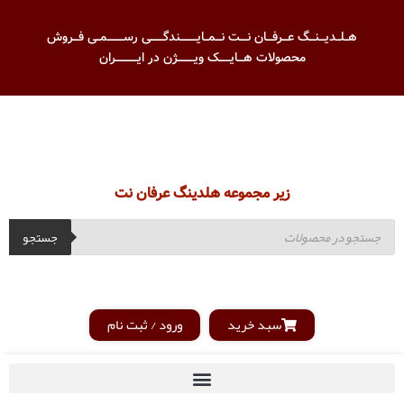
هــلــدیـــنـــگ عـــرفـــان نــــت نـــمــایـــــــــندگـــــــی رســـــــــمــی فـــروش
محصولات هـــایــــــک ویـــــــــژن در ایــــــــــــران
زیر مجموعه هلدینگ عرفان نت
جستجو
سبد خرید
ورود / ثبت نام