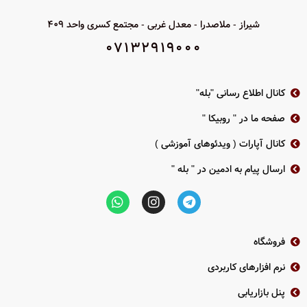
شیراز - ملاصدرا - معدل غربی - مجتمع کسری واحد 409
07132919000
کانال اطلاع رسانی "بله"
صفحه ما در " روبیکا "
کانال آپارات ( ویدئوهای آموزشی )
ارسال پیام به ادمین در " بله "
فروشگاه
نرم افزارهای کاربردی
پنل بازاریابی