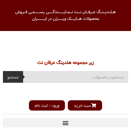
هــلــدیـــنـــگ عـــرفـــان نــــت نـــمــایـــــــــندگـــــــی رســـــــــمــی فـــروش
محصولات هـــایــــــک ویـــــــــژن در ایــــــــــــران
زیر مجموعه هلدینگ عرفان نت
جستجو
سبد خرید
ورود / ثبت نام