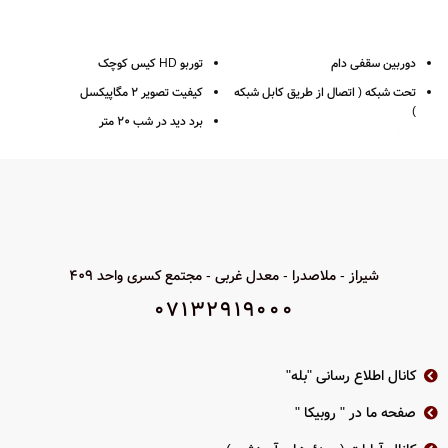
دوربین سقفی دام
توربو HD کیس کوچک
تحت شبکه ( اتصال از طریق کابل شبکه
کیفیت تصویر 2 مگاپیکسل
)
برد دید در شب 20 متر
4 مگاپیکسل 2K
جنس بدنه پلاستیک
رزولوشن 1440*2560
لنز ثابت 2.8 / 3.6
فرمت ضبط +H265
IR هوشمند
لنز وری فوکال ( 2.8 به 12 )
استاندارد IP66
قدرت دید در شب 30 متر
فرمت های پشتیبانی
شیراز - ملاصدرا - معدل غربی - مجتمع کسری واحد 409
بدنه فلزی
TVI/AHD/CVI/CVBS
07132919000
استاندارد IP67
دو سال گارانتی پارس ارتباط
2 سال گارانتی پارس ارتباط
دانلود کاتالوگ محصول THC-T120-P
کانال اطلاع رسانی "بله"
صفحه ما در " روبیکا "