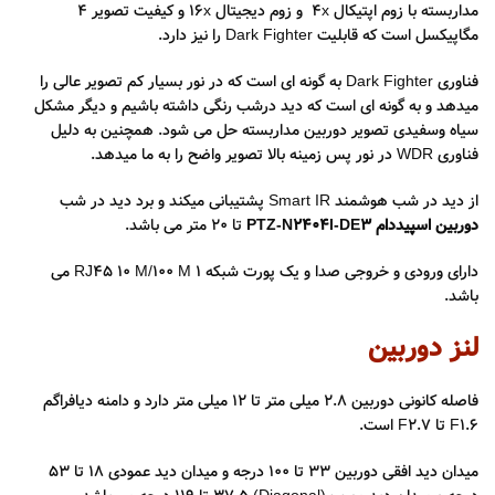
مداربسته با زوم اپتیکال 4x و زوم دیجیتال 16x و کیفیت تصویر ۴
مگاپیکسل است که قابلیت Dark Fighter را نیز دارد.
فناوری Dark Fighter به گونه ای است که در نور بسیار کم تصویر عالی را
میدهد و به گونه ای است که دید درشب رنگی داشته باشیم و دیگر مشکل
سیاه وسفیدی تصویر دوربین مداربسته حل می شود. همچنین به دلیل
فناوری WDR در نور پس زمینه بالا تصویر واضح را به ما میدهد.
از دید در شب هوشمند Smart IR پشتیبانی میکند و برد دید در شب
دوربین اسپیددام PTZ-N2404I-DE3
تا 20 متر می باشد.
دارای ورودی و خروجی صدا و یک پورت شبکه
1 RJ45 10 M/100 M
می
باشد.
لنز دوربین
فاصله کانونی دوربین 2.8 میلی متر تا ۱۲ میلی متر دارد و دامنه دیافراگم
F1.6 تا F2.7 است.
میدان دید افقی دوربین 33 تا 100 درجه و میدان دید عمودی 18 تا 53