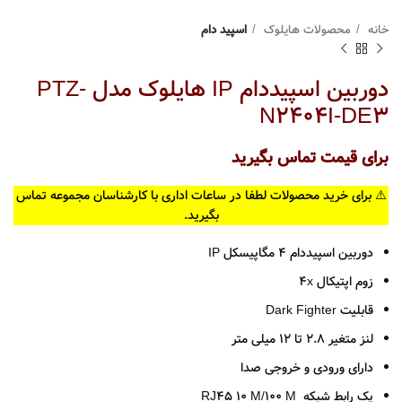
خانه
محصولات هایلوک
اسپید دام
دوربین اسپیددام IP هایلوک مدل PTZ-
N2404I-DE3
برای قیمت تماس بگیرید
⚠️ برای خرید محصولات لطفا در ساعات اداری با کارشناسان مجموعه تماس
بگیرید.
دوربین اسپیددام 4 مگاپیسکل IP
زوم اپتیکال 4x
قابلیت Dark Fighter
لنز متغیر 2.8 تا 12 میلی متر
دارای ورودی و خروجی صدا
یک رابط شبکه
RJ45 10 M/100 M