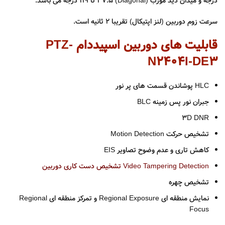
درجه و میدان دید مورب (Diagonal) 37.5 تا 119 درجه می باشد.
سرعت زوم دوربین (لنز اپتیکال) تقریبا 2 ثانیه است.
قابلیت های دوربین اسپیددام PTZ-
N2404I-DE3
HLC پوشاندن قسمت های پر نور
جبران نور پس زمینه BLC
۳D DNR
تشخیص حرکت
Motion Detection
کاهش تاری و عدم وضوح تصاویر EIS
Video Tampering Detection تشخیص دست کاری دوربین
تشخیص چهره
نمایش منطقه ای Regional Exposure و تمرکز منطقه ای Regional
Focus