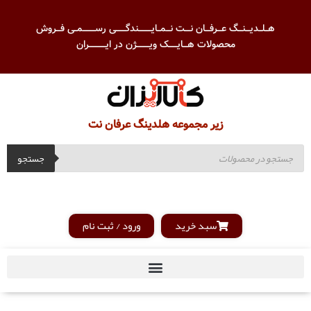
هــلــدیـــنـــگ عـــرفـــان نــــت نـــمــایـــــــــندگـــــــی رســـــــــمــی فـــروش
محصولات هـــایــــــک ویـــــــــژن در ایــــــــــــران
زیر مجموعه هلدینگ عرفان نت
جستجو
سبد خرید
ورود / ثبت نام