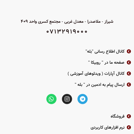
شیراز - ملاصدرا - معدل غربی - مجتمع کسری واحد 409
07132919000
کانال اطلاع رسانی "بله"
صفحه ما در " روبیکا "
کانال آپارات ( ویدئوهای آموزشی )
ارسال پیام به ادمین در " بله "
فروشگاه
نرم افزارهای کاربردی