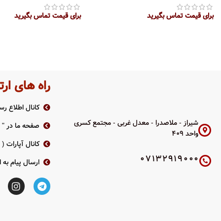
برای قیمت تماس بگیرید
برای قیمت تماس بگیرید
اطلاعات بیشتر
اطلاعات بیشتر
راه های ارت
کانال اطلاع رسا
شیراز - ملاصدرا - معدل غربی - مجتمع کسری
صفحه ما در " ر
واحد 409
کانال آپارات (
07132919000
ارسال پیام به ا