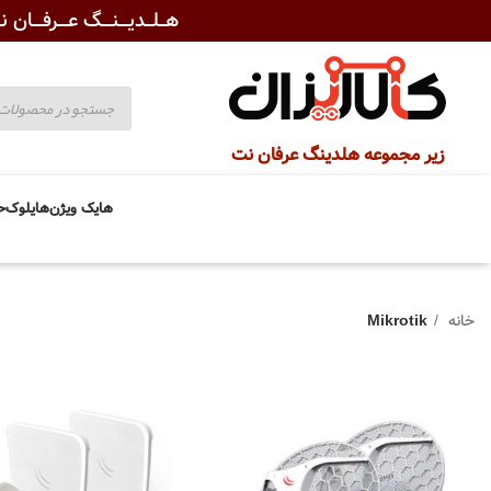
هــلــدیـــنـــگ عـــرفـــان نـ
زیر مجموعه هلدینگ عرفان نت
هایک ویژن
هایلوک
ح
خانه
Mikrotik