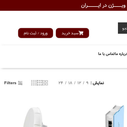
ـــــــژن در ایــــــــــــران
جو
سبد خرید
ورود / ثبت نام
رباره ما
تماس با ما
نمایش
9
12
18
24
Filters