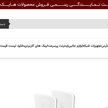
ـــت نـــمــایـــــــــندگـــــــی رســـــــــمــی فـــروش محصولات هـــایــــــک ویــ
جست
ارس
تجهیزات شبکه
لوازم جانبی
اینترنت پرسرعت
لینک های کاربردی
دانلود لیست قیمت
د