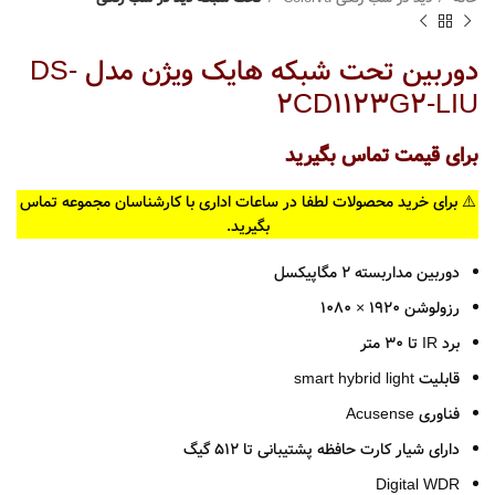
دوربین تحت شبکه هایک ویژن مدل DS-
2CD1123G2-LIU
برای قیمت تماس بگیرید
⚠️ برای خرید محصولات لطفا در ساعات اداری با کارشناسان مجموعه تماس
بگیرید.
دوربین مداربسته 2 مگاپیکسل
رزولوشن 1920 × 1080
برد IR تا 30 متر
قابلیت smart hybrid light
فناوری Acusense
دارای شیار کارت حافظه پشتیبانی تا 512 گیگ
Digital WDR