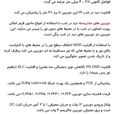
فواصل کانونی ۲/۸ ، ۴ میلی متر عرضه می گردد.
قابلیت دید در شب IR این دوربین تا برد 30 متر را پشتیبانی می کند.
دوربین های مداربسته
دید در شب با استفاده از امواج مادون قرمز امکان
رویت تصاویر در شب یا در محیط های بدون نور را میسر می سازند. این
دوربین جز دوربین های دید در شب رنگی است.
با استفاده از قابلیت WDR اختلاف سطح نور را در محیط های با کنتراست
بالای نور و یا محیط هایی که نور مستقیما به لنز دوربین می تابد برطرف کرده
و از تاریک شدن تصویر جلوگیری می کند.
قابلیت ۳D DNR (کاهش نویز دیجیتالی سه بعدی) و قابلیت BLC (تنظیم
نور پس زمینه) را دارد.
پشتیبانی از POE و همچنین یک پورت شبکه RJ45 10M/100M می باشد.
فرمت فشرده سازی دوربین H.265+, H.265, H.264+, H.264 می باشد.
ولتاژ ورودی دوربین ۱۲ ولت و جریان مصرفی ۱ یا ۲ آمپر جریان ثابت DC
است و برق مصرفی دوربین ماکزیمم ۴ وات می باشد.