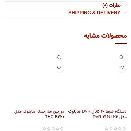
نظرات (0)
SHIPPING & DELIVERY
محصولات مشابه
دستگاه ضبط 16 کانال DVR هایلوک
دوربین مداربسته هایلوک مدل
مدل DVR-216U-K2
THC-B220
M