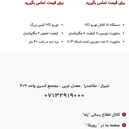
برای قیمت تماس بگیرید
برای قیمت تماس بگیرید
ب
دستگاه 16 کانال توربو HD
توربو HD کیس بزرگ
ساپورت دوربین تا کیفیت 8 مگاپیکسل
کیفیت تصویر 2 مگاپیکسل
ساپورت 8 عدد دوربین تحت شبکه IP تا
برد دید در شب 40 متر
8 مگاپیکسل
جنس بدنه فلز پلاستیک
1 عدد ورودی صدا
لنز ثابت 2.8 / 3.6
خروجی HDMI – VGA
IR هوشمند
فرمت ضبط H265 PRO +
استاندارد IP66
پشتیانی از 2 عدد هارد دیسک حداکثر
فرمت های پشتیبانی
شیراز - ملاصدرا - معدل غربی - مجتمع کسری واحد 409
10 ترابایت
TVI/AHD/CVI/CVBS
07132919000
ضبط حساس به حرکت
دو سال گارانتی پارس ارتباط
بدنه فلزی
2 سال گارانتی پارس ارتباط
کانال اطلاع رسانی "بله"
دا
صفحه ما در " روبیکا "