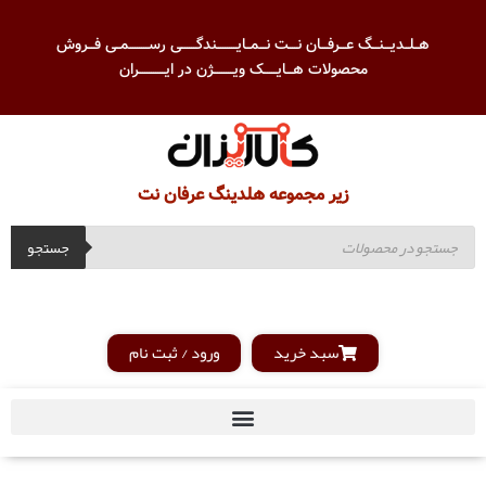
هــلــدیـــنـــگ عـــرفـــان نــــت نـــمــایـــــــــندگـــــــی رســـــــــمــی فـــروش
محصولات هـــایــــــک ویـــــــــژن در ایــــــــــــران
زیر مجموعه هلدینگ عرفان نت
جستجو
سبد خرید
ورود / ثبت نام