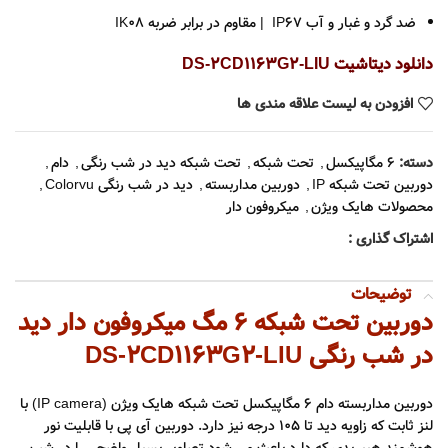
ضد گرد و غبار و آب IP67 | مقاوم در برابر ضربه IK08
دانلود دیتاشیت DS-2CD1163G2-LIU
افزودن به لیست علاقه مندی ها
دسته:
6 مگاپیکسل
,
تحت شبکه
,
تحت شبکه دید در شب رنگی
,
دام
,
دوربین تحت شبکه IP
,
دوربین مداربسته
,
دید در شب رنگی Colorvu
,
محصولات هایک ویژن
,
میکروفون دار
اشتراک گذاری :
توضیحات
دوربین تحت شبکه 6 مگ میکروفون دار دید
در شب رنگی DS-2CD1163G2-LIU
دوربین مداربسته دام 6 مگاپیکسل تحت شبکه هایک ویژن (IP camera) با
لنز ثابت که زاویه دید تا 105 درجه نیز دارد. دوربین آی پی با قابلیت نور