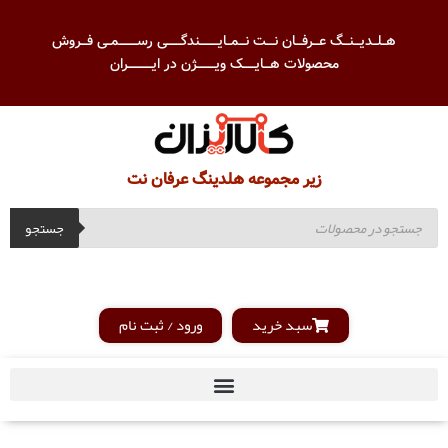
هــلــدیـــنـــگ عـــرفـــان نــــت نـــمــایـــــــــندگـــــــی رســـــــــمــی فـــروش
محصولات هـــایــــــک ویـــــــــژن در ایــــــــــــران
زیر مجموعه هلدینگ عرفان نت
جستجو
سبد خرید
ورود / ثبت نام