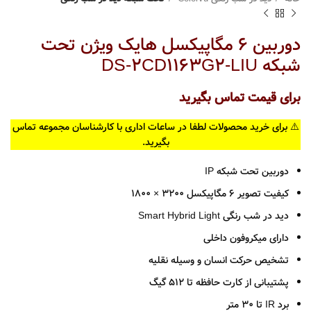
دوربین 6 مگاپیکسل هایک ویژن تحت
شبکه DS-2CD1163G2-LIU
برای قیمت تماس بگیرید
⚠️ برای خرید محصولات لطفا در ساعات اداری با کارشناسان مجموعه تماس
بگیرید.
دوربین تحت شبکه IP
کیفیت تصویر 6 مگاپیکسل 3200 × 1800
دید در شب رنگی Smart Hybrid Light
دارای میکروفون داخلی
تشخیص حرکت انسان و وسیله نقلیه
پشتیبانی از کارت حافظه تا 512 گیگ
برد IR تا 30 متر