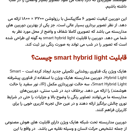
هوشمند هیبریدی که دارد باعث می شود تصاویر بسیار واضحی را در شب
داشته باشیم.
این دوربین کیفیت تصویر 6 مگاپیکسل با رزولوشن 3200 × 1800 ارائه می
دهد. از نظر تصویر برداری بسیار عالی است. جز یکی از بهترین دوربین های
مداربسته می باشد که تصویری کاملا شفاف و واضح از محل مورد نظر به
شما می دهد. دوربین با قابلیت smart hybrid light به گونه ای طراحی شده
است که تصویر را در شب می تواند به صورت رنگی نیز ثبت کند.
قابلیت smart hybrid light چیست؟
هایک ویژن یک فناوری روشنایی تکمیلی جدید ایجاد کرده است – Smart
Hybrid Light. دوربین مداربسته هایک ویژن با استفاده از فناوری پیشرفته
Smart Hybrid Light، سه حالت نورپردازی مکمل (IR، نور سفید یا حالت
هوشمند) را ارائه می دهد. برخلاف دید در شب سنتی، دوربین‌های
مداربسته ما می‌توانند تصاویر رنگی با وضوح بالا و جزئیات را حتی در شرایط
نوری چالش برانگیز ارائه دهند و در عین حال تجربه کاربری خوبی را برای
کاربران فراهم کنند.
دوربین مداربسته تحت شبکه هایک ویژن دارای قابلیت های هوش مصنوعی
از جمله تشخیص حرکت انسان و وسیله نقلیه می باشد. در واقع با این