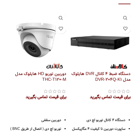
دستگاه ضبط 4 کانال DVR هایلوک
دوربین توربو HD هایلوک مدل
مدل DVR-204Q-K1
THC-T120-M
مدل 
برای قیمت تماس بگیرید
برای قیمت تماس بگیرید
ب
دستگاه 4 کانال توربو اچ دی
دوربین سقفی
ساپورت دوربین تا کیفیت 4 مگاپیکسل
توربو اچ دی ( اتصال از طریق BNC )