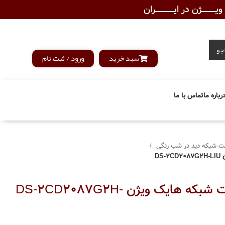
ـــــــژن در ایــــــــــــران
جو
سبد خرید
ورود / ثبت نام
رباره ما
تماس با ما
ت شبکه دید در شب رنگی
DS
دوربین مداربسته تحت شبکه هایک ویژن DS-2CD2087G2H-