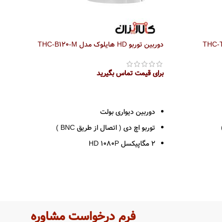
دوربین توربو HD هایلوک مدل THC-B120-M
برای قیمت تماس بگیرید
اطلاعات بیشتر
دوربین دیواری بولت
توربو اچ دی ( اتصال از طریق BNC )
2 مگاپیکسل HD 1080P
رزولوشن 1080*1920
لنز 3.6 / 2.8
قدرت دید در شب 20 متر
بدنه فلزی
فرم درخواست مشاوره