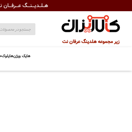
هــلــدیـــنـــگ عـــرفـــان نـ
زیر مجموعه هلدینگ عرفان نت
هایک ویژن
هایلوک
ح