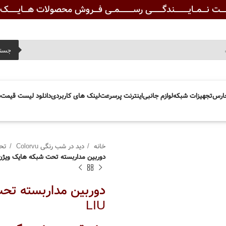
ـــت نـــمــایـــــــــندگـــــــی رســـــــــمــی فـــروش محصولات هـــایــــــک ویــ
جست
ارس
تجهیزات شبکه
لوازم جانبی
اینترنت پرسرعت
لینک های کاربردی
دانلود لیست قیمت
د
خانه
دید در شب رنگی Colorvu
تح
دوربین مداربسته تحت شبکه هایک ویژن -2CD2087G2H-LIU
LIU