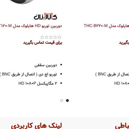
دوربین توربو HD هایلوک مدل THC-T120-M
گیرید
برای قیمت تماس بگیرید
اطلاعات بیشتر
دوربین سقفی
ال از طریق BNC )
توربو اچ دی ( اتصال از طریق BNC )
2 مگاپیکسل HD 1080P
رزولوشن 1080*1920
لنز 2.8 / 3.6
 متر
قدرت دید در شب 20 متر
بدنه فلزی
باطی
لینک های کاربردی