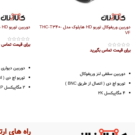
دوربین وریفوکال توربو HD هایلوک مدل THC-T340-
دوربین توربو HD هایلوک مدل THC-B220-M
VF
برای قیمت تماس ب
برای قیمت تماس بگیرید
اطلاعات بیشتر
اطلاعات بیشتر
دوربین دیواری
دوربین سقفی لنز وریفوکال
توربو اچ دی ( اتص
توربو اچ دی ( اتصال از طریق BNC )
2 مگاپیکسل HD 1080P
4 مگاپیکسل 2K
رزولوشن 1080*1920
رزولوشن 1440*2560
لنز 2.8 / 3.6
لنز متغییر ( 2.8 به 12 )
قدرت دید در شب 40
قدرت دید در شب 40 متر
بدنه فلزی
راه های ارت
بدنه فلزی