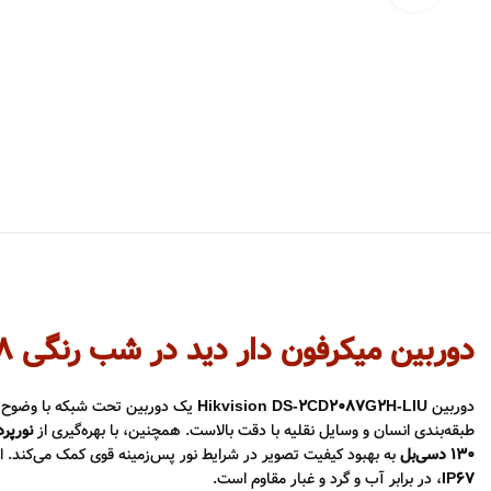
دوربین میکرفون دار دید در شب رنگی 8 مگاپیکسل تحت شبکه
دوربین
Hikvision DS-2CD2087G2H-LIU
یک دوربین تحت شبکه با وضوح 8 مگاپیکسل (3840 × 2160 پیکسل) است که از حسگر 1/1.8 اینچی CMOS بهره می‌برد. این دوربین با استفاده از فناو
طبقه‌بندی انسان و وسایل نقلیه با دقت بالاست. همچنین، با بهره‌گیری از
نورپر
130 دسی‌بل
به بهبود کیفیت تصویر در شرایط نور پس‌زمینه قوی کمک می‌کند. ا
IP67
، در برابر آب و گرد و غبار مقاوم است.