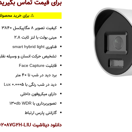
برای قیمت تماس بگیرید
⚠️ برای خرید محصولا
کیفیت تصویر 8 مگاپیکسل 3840 × 2160
مینی بولت با لنز ثابت 2.8
فناوری smart hybrid light
تشخیص حرکت انسان و وسیله نقلیه usense
قابلیت Face Capture
برد دید در شب تا 40 متر
دید در شب رنگی با 0.0005 Lux
دارای میکروفون داخلی
تصویربرداری با 130db WDR
گارانتی پارس ارتباط
دانلود دیتاشیت DS-2CD2087G2H-LIU