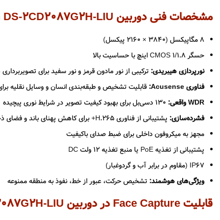
مشخصات فنی دوربین Hikvision DS-2CD2087G2H-LIU
8 مگاپیکسل (3840 × 2160 پیکسل)
حسگر CMOS 1/1.8 اینچ با حساسیت بالا
نورپردازی هیبریدی:
ترکیبی از نور مادون قرمز و نور سفید برای تصویربرداری
فناوری Acusense:
قابلیت تشخیص و طبقه‌بندی انسان و وسایل نقلیه برا
WDR واقعی:
130 دسی‌بل برای بهبود کیفیت تصویر در شرایط نوری پیچیده
فشرده‌سازی:
پشتیبانی از فناوری H.265+ برای کاهش پهنای باند و فضای ذخیره‌سازی
مجهز به میکروفون داخلی برای ضبط صدای باکیفیت
پشتیبانی از تغذیه PoE یا منبع تغذیه 12 ولت DC
IP67 (مقاوم در برابر آب و گردوغبار)
ویژگی‌های هوشمند:
تشخیص حرکت، عبور از خط، نفوذ به منطقه ممنوعه
قابلیت
Face Capture
در دوربین
087G2H-LIU