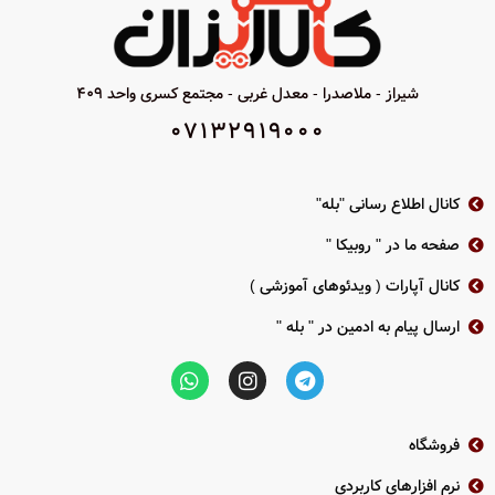
قابلیت تشخیص چهره و دو آنالیز رفتاری
دارای قابلیت دید در شب تا 30 متر
شیار کارت حافظه ظرفیت تا 128GB
استاندارد IP66
شیراز - ملاصدرا - معدل غربی - مجتمع کسری واحد 409
قابلیت تنظیم حول سه محور
2 سال گارانتی پارس ارتباط
07132919000
2 سال گارانتی پارس ارتباط
کانال اطلاع رسانی "بله"
صفحه ما در " روبیکا "
کانال آپارات ( ویدئوهای آموزشی )
ارسال پیام به ادمین در " بله "
فروشگاه
نرم افزارهای کاربردی