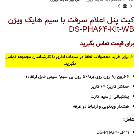
کیت پنل اعلام سرقت با سیم هایک ویژن
DS-PHA64-Kit-WB
برای قیمت تماس بگیرید
⚠️ برای خرید محصولات لطفا در ساعات اداری با کارشناسان مجموعه تماس
بگیرید.
64زون (8 زون روی برد/56 زون بی سیم/ سیمی قابل ارتقاء)
حداکثر کاربر: 64 کاربر
پشتیبانی از سیم کارت
هشدار ویدئویی و ارتباط دو طرفه
شامل:
DS-PHA64-LP *1