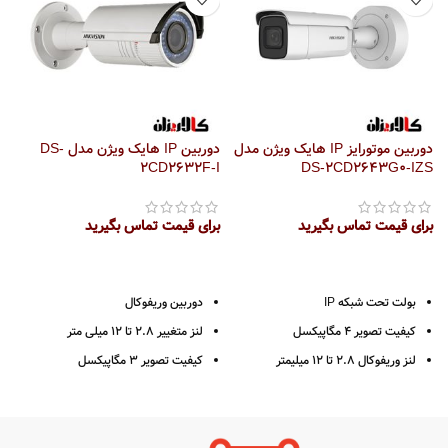
دوربین موتورایز IP هایک ویژن مدل
دوربین IP هایک ویژن مدل DS-
S
2CD2632F-I
DS-2CD2643G0-IZS
برای قیمت تماس بگیرید
برای قیمت تماس بگیرید
ب
بولت تحت شبکه IP
دوربین وریفوکال
کیفیت تصویر 4 مگاپیکسل
لنز متغییر 2.8 تا 12 میلی متر
لنز وریفوکال 2.8 تا 12 میلیمتر
کیفیت تصویر 3 مگاپیکسل
فرمت فشرده سازی H.265+
دارای تکنولوژی 3D DNR
استاندارد مقاومتی IP66 / IK10
دارای قابلیت POE
تکنولوژی‌های BLC /3D DNR/HLC
دارای استاندارد جهانی ONVIF