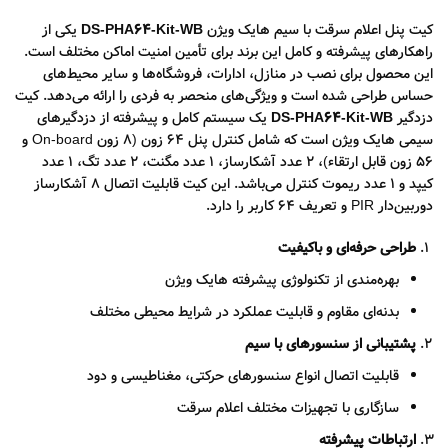
کیت پنل اعلام سرقت با سیم هایک ویژن
DS-PHA64-Kit-WB
یکی از
راهکارهای پیشرفته و کامل این برند برای تأمین امنیت اماکن مختلف است.
این محصول برای نصب در منازل، ادارات، فروشگاه‌ها و سایر محیط‌های
حساس طراحی شده است و ویژگی‌های منحصر به فردی را ارائه می‌دهد. کیت
دزدگیر
DS-PHA64-Kit-WB
یک سیستم کامل و پیشرفته از دزدگیرهای
سیمی هایک ویژن است که شامل کنترل پنل 64 زون (8 زون On-board و
56 زون قابل ارتقاء)، 2 عدد آشکارساز، 1 عدد مگنت، 2 عدد تگ، 1 عدد
کیپد و 1 عدد ریموت کنترل می‌باشد. این کیت قابلیت اتصال 8 آشکارساز
دوربین‌دار PIR و تعریف 64 کاربر را دارد.
طراحی حرفه‌ای و باکیفیت
بهره‌مندی از تکنولوژی پیشرفته‌ هایک ویژن
بدنه‌ای مقاوم و قابلیت عملکرد در شرایط محیطی مختلف
پشتیبانی از سنسورهای با سیم
قابلیت اتصال انواع سنسورهای حرکتی، مغناطیسی و دود
سازگاری با تجهیزات مختلف اعلام سرقت
ارتباطات پیشرفته