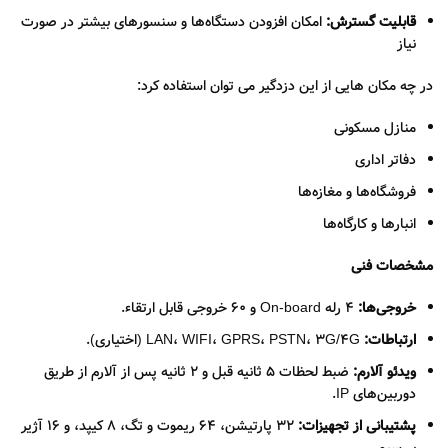
قابلیت گسترش:
امکان افزودن دستگاه‌ها و سنسورهای بیشتر در صورت
نیاز
در چه مکان هایی از این دزدگیر می توان استفاده کرد:
منازل مسکونی
دفاتر اداری
فروشگاه‌ها و مغازه‌ها
انبارها و کارگاه‌ها
مشخصات فنی
خروجی‌ها:
4 رله On-board و 60 خروجی قابل ارتقاء.
ارتباطات:
LAN، WIFI، GPRS، PSTN، 3G/4G (اختیاری).
ویدئو آلارم:
ضبط لحظات 5 ثانیه قبل و 2 ثانیه پس از آلارم از طریق
دوربین‌های IP.
پشتیبانی از تجهیزات:
32 پارتیشن، 64 ریموت و تگ، 8 کیپد، و 16 آژیر