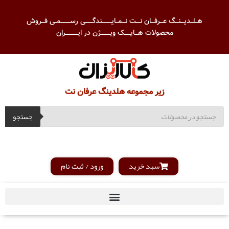
هــلــدیـــنـــگ عـــرفـــان نــــت نـــمــایـــــــــندگـــــــی رســـــــــمــی فـــروش
محصولات هـــایــــــک ویـــــــــژن در ایــــــــــــران
زیر مجموعه هلدینگ عرفان نت
جستجو
سبد خرید
ورود / ثبت نام