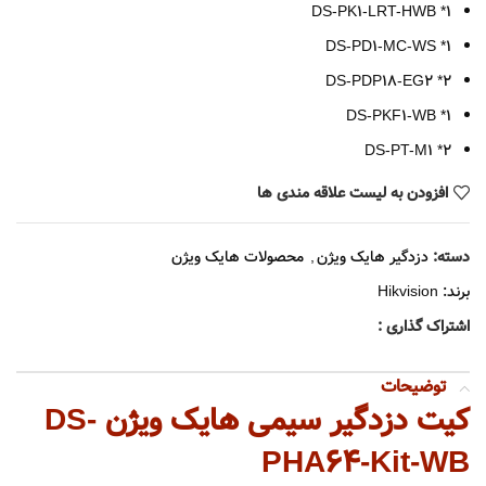
DS-PK1-LRT-HWB *1
DS-PD1-MC-WS *1
DS-PDP18-EG2 *2
DS-PKF1-WB *1
DS-PT-M1 *2
افزودن به لیست علاقه مندی ها
دسته:
دزدگیر هایک ویژن
,
محصولات هایک ویژن
برند:
Hikvision
اشتراک گذاری :
توضیحات
کیت دزدگیر سیمی هایک ویژن DS-
PHA64-Kit-WB