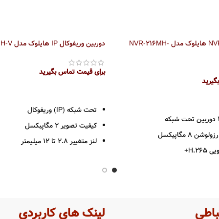
دستگاه 16 کانال NVR هایلوک مدل NVR-216MH-
دوربین وریفوکال IP هایلوک مدل IPC-D620H-V
برای قیمت تماس بگیرید
گیرید
اطلاعات بیشتر
تحت شبکه (IP) وریفوکال
کیفیت تصویر 2 مگاپبکسل
ن 8 مگاپیکسل
لنز متغییر 2.8 تا 12 میلیمتر
H.26+
فرمت فشرده سازی H.265+
 HDMI و VGA
RJ45 10M/100M
SAT
برد دید در شب تا 30 متر
رم تشخیص VCA
تأمین انرژی از طریق PoE
باطی
لینک های کاربردی