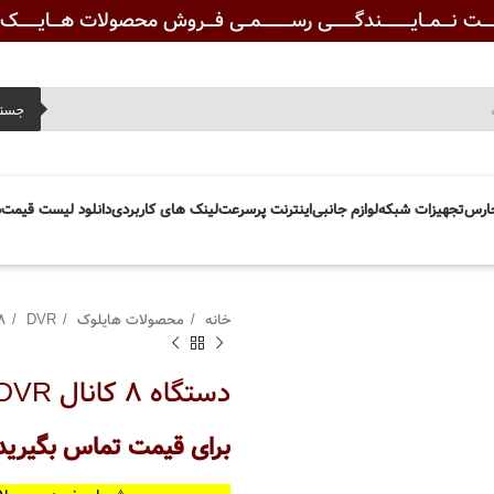
ـــت نـــمــایـــــــــندگـــــــی رســـــــــمــی فـــروش محصولات هـــایــــــک ویــ
جست
ارس
تجهیزات شبکه
لوازم جانبی
اینترنت پرسرعت
لینک های کاربردی
دانلود لیست قیمت
د
خانه
محصولات هایلوک
DVR
8 کانال
دستگاه 8 کانال DVR هایلوک مدل DVR-208Q-M1
برای قیمت تماس بگیرید