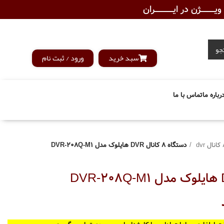
ـــــــژن در ایــــــــــــران
جو
سبد خرید
ورود / ثبت نام
رباره ما
تماس با ما
 dvr
دستگاه 8 کانال DVR هایلوک مدل DVR-208Q-M1