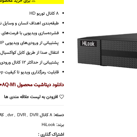
⚠️ برای خرید محصولا
8 کانال توربو HD
طبقه‌بندی اهداف انسان و وسایل نقلیه بر پایه
فشرده‌سازی ویدیویی با فرمت‌های H.265 Pro+ / H.265 Pro / H.265
پشتیبانی از ورودی‌های ویدیویی HDTVI / AHD / CVI / CVBS / IP
انتقال صدا از طریق کابل کواکسیال
پشتیبانی از حداکثر ۱۲ کانال ورودی دوربین IP (تا وضوح 6 مگاپیکسل)
قابلیت رمزگذاری ویدیو تا کیفیت 1080p با نرخ 15 فریم بر ثانیه
دانلود دیتاشیت محصول DVR-208Q-M1
افزودن به لیست علاقه مندی ها
دسته:
8 کانال dvr
DVR
,
DVR
,
,
کال
برند:
HiLook
اشتراک گذاری :