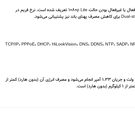
فشرده‌سازی ویدیویی در این دستگاه با فرمت‌های H.265 Pro+/H.265 Pro/H.265/H.264+/H.264 انجام می‌شود. قابلیت ضبط در وضوح‌های مختلف بسته به فعال یا غیرفعال بودن حالت 1080p Lite تعریف شده است. نرخ فریم در
یه و حداکثر 64 اتصال راه دور پشتیبانی می‌کند. پروتکل‌های شبکه شامل TCP/IP، PPPoE، DHCP، HiLookVision، DNS، DDNS، NTP، SADP، NFS، iSCSI، UPnP، HTTPS
درگاه‌های کمکی شامل یک رابط SATA با ظرفیت پشتیبانی تا 10 ترابایت برای هر هارد دیسک و دو درگاه USB 2.0 در پنل پشتی هستند. تغذیه دستگاه با ولتاژ 12 ولت و جریان 1.33 آمپر انجام می‌شود و مصرف انرژی آن (بدون هارد) کمتر از