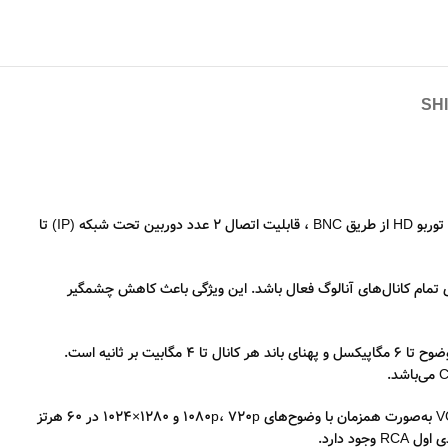
SH
است که کیفیت تصویر ذخیره سازی آن 2 مگاپیکسل 1080p است. علاوه بر اتصال 8 عدد دوربین توربو HD از طریق BNC ، قابلیت اتصال 2 عدد دوربین تحت شبکه (IP) تا
ده و به‌طور پیش‌فرض روی تمام کانال‌های آنالوگ فعال باشد. این ویژگی باعث کاهش چشمگیر
این دستگاه دارای ورودی ویدیوی IP در حالت عادی تا 2 کانال (قابل ارتقا تا 10 کانال) و در حالت Enhanced IP تا 4 کانال (قابل ارتقا تا 12 کانال) با پشتیبانی از وضوح تا 6 مگاپیکسل و پهنای باند هر کانال تا 4 مگابیت بر ثانیه است.
پشتیبانی از انواع ورودی‌های HDTVI، AHD، HDCVI و CVBS با وضوح‌های مختلف تا حداکثر 5 مگاپیکسل امکان‌پذیر است. خروجی تصویر از طریق HDMI و VGA به‌صورت همزمان با وضوح‌های 1080p، 720p و 1280×1024 در 60 هرتز