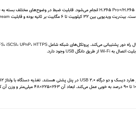
در بخش شبکه، دستگاه از پهنای باند کلی 96 مگابیت بر ثان