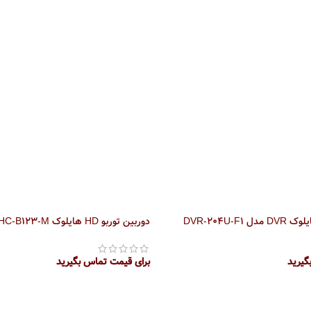
دوربین توربو HD هایلوک THC-B123-M
گیرید
برای قیمت تماس بگیرید
اطلاعات بیشتر