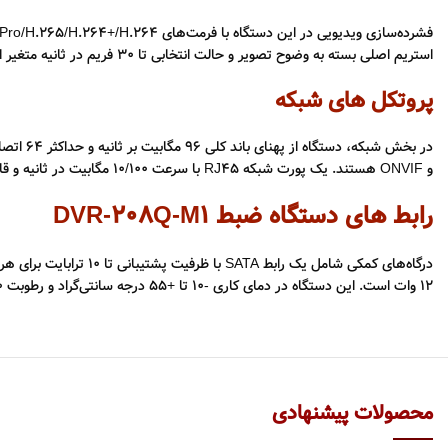
استریم اصلی بسته به وضوح تصویر و حالت انتخابی تا 30 فریم در ثانیه متغیر است. بیت‌ریت ویدیویی بین 32 کیلوبیت تا 6 مگابیت بر ثانیه بوده و قابلیت Dual-stream برای کاهش مصرف پهنای باند نیز پشتیبانی می‌شود.
پروتکل های شبکه
و ONVIF هستند. یک پورت شبکه RJ45 با سرعت 10/100 مگابیت در ثانیه و قابلیت اتصال به Wi-Fi از طریق دانگل USB وجود دارد.
رابط های دستگاه ضبط DVR-208Q-M1
12 وات است. این دستگاه در دمای کاری -10 تا +55 درجه سانتی‌گراد و رطوبت 10 تا 90 درصد به خوبی عمل می‌کند. ابعاد آن 263×225×48 میلی‌متر و وزن آن کمتر از 1 کیلوگرم (بدون هارد) است.