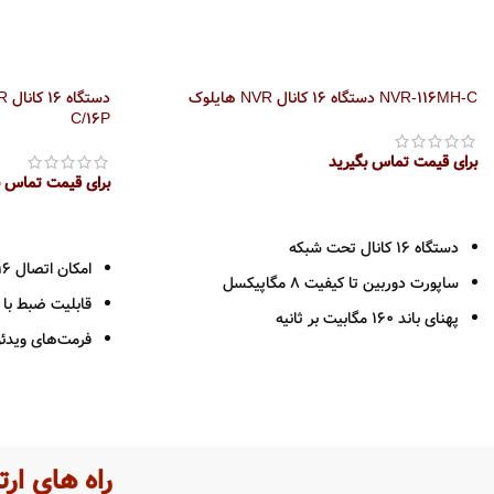
NVR-116MH-C دستگاه 16 کانال NVR هایلوک
C/16P
برای قیمت تماس بگیرید
برای قیمت تماس ب
اطلاعات بیشتر
اطلاعات بیشتر
دستگاه 16 کانال تحت شبکه
امکان اتصال 16 دوربین تحت شبکه
ساپورت دوربین تا کیفیت 8 مگاپیکسل
قابلیت ضبط با رزولوش
پهنای باند 160 مگابیت بر ثانیه
فرمت‌‌های ویدئویی 5
دارای 1 عدد پورت شبکه 10/100/1000
دارای دو خروجی مجزای
خروجی HDMI – VGA
دو عدد هارد رابط A
فرمت ضبط H265 +
پشتیبانی از آلا
پشتیانی از 1 عدد هارد دیسک حداکثر 8 ترابایت
راه های ارت
2 سال گارانتی پارس ارتباط