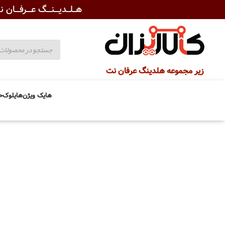
هــلــدیـــنـــگ عـــرفـــان نـ
زیر مجموعه هلدینگ عرفان نت
هایک ویژن
هایلوک
ح