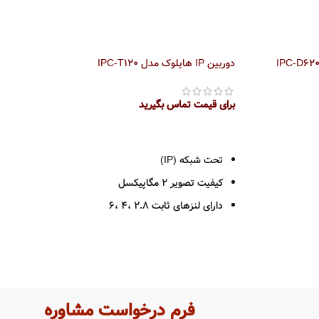
دوربین IP هایلوک مدل IPC-T120
برای قیمت تماس بگیرید
اطلاعات بیشتر
تحت شبکه (IP)
کیفیت تصویر 2 مگاپیکسل
دارای لنزهای ثابت 2.8 ،4 ،6
فاصله مادون قرمز تا 10 متر
فرمت فشرده سازی H.264
رابط شبکه 10/100M
قابلیت تشخیص حرکت
فرم درخواست مشاوره