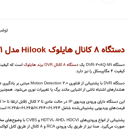
توضی
دستگاه 8 کانال هایلوک Hilook مدل DVR-208Q-M1
دستگاه DVR-208Q-M1 یک
دستگاه 8 کانال DVR برند هایلوک
کیفیت 4 مگاپیسکل را نیز دارد.
دستگاه DVR با پشتیبانی ا
هشدارهای اشتباه ناشی از اشیایی مانند برگ یا تغییرات نوری می‌شود. همچن
فرمت‌های ویدیویی پشتیبانی‌شده شامل H.265+/H.265/H.264+/H.264 است. ورودی آنالوگ شامل 8 کانال از طریق رابط BNC با پشتیبانی از اتصال Coaxitron می‌باشد.
صورت می‌گیرد. صدا نیز از طریق یک ورودی RCA و 8 کانال از طریق کابل کواکسیال منتقل می‌شود و یک کانال خروجی صدا به همراه صدای دوطرفه از طریق ورودی اول RCA وجود دارد.