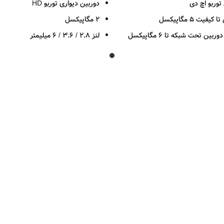
دوربین دیواری توربو HD
یت 5 مگاپیکسل
2 مگاپیکسل
لنز 2.8 / 3.6 / 6 میلیمتر
قدرت دید در شب 30 متر
دید در شب رنگی در نور بسیار کم
بدنه فلزی
پشتیبانی از فرمت
/AHD/CVI/CVBS
 حرکت
استاندارد IP66
سازگاری با سیستم عامل های WINDOWS-
2 سال گارانتی پارس ارتباط
ANDRO