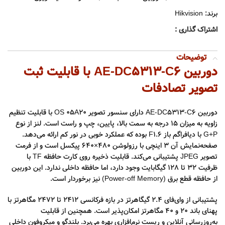
برند:
Hikvision
اشتراک گذاری :
توضیحات
دوربین AE-DC5313-C6 با قابلیت ثبت
تصویر تصادفات
دوربین AE-DC5313-C6 دارای سنسور تصویر OS 05A20 با قابلیت تنظیم
زاویه به میزان ۱۵ درجه به سمت بالا، پایین، چپ و راست است. لنز از نوع
G+P با دیافراگم باز F1.6 بوده که عملکرد خوبی در نور کم ارائه می‌دهد.
صفحه‌نمایش آن ۳ اینچی با رزولوشن ۴۸۰×۶۴۰ پیکسل است و از فرمت
تصویر JPEG پشتیبانی می‌کند. قابلیت ذخیره روی کارت حافظه TF با
ظرفیت ۳۲ تا ۱۲۸ گیگابایت وجود دارد، اما حافظه داخلی ندارد. این دوربین
از حافظه قطع برق (Power-off Memory) نیز برخوردار است.
پشتیبانی از وای‌فای ۲.۴ گیگاهرتز در بازه فرکانسی ۲۴۱۲ تا ۲۴۷۲ مگاهرتز با
پهنای باند ۲۰ و ۴۰ مگاهرتز امکان‌پذیر است. همچنین از قابلیت
به‌روزرسانی آنلاین و ریست نرم‌افزاری بهره می‌برد. بلندگو و میکروفون داخلی