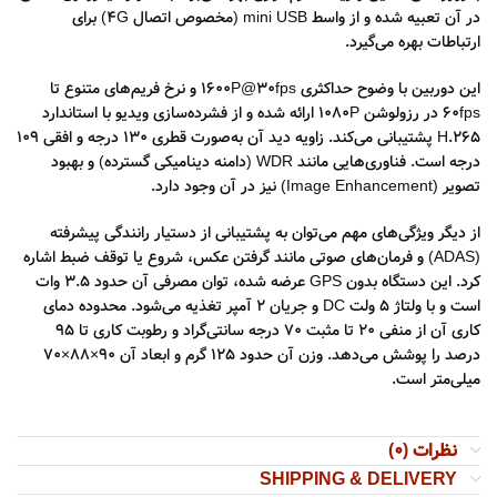
در آن تعبیه شده و از واسط mini USB (مخصوص اتصال 4G) برای
ارتباطات بهره می‌گیرد.
این دوربین با وضوح حداکثری 1600P@30fps و نرخ فریم‌های متنوع تا
60fps در رزولوشن 1080P ارائه شده و از فشرده‌سازی ویدیو با استاندارد
H.265 پشتیبانی می‌کند. زاویه دید آن به‌صورت قطری 130 درجه و افقی 109
درجه است. فناوری‌هایی مانند WDR (دامنه دینامیکی گسترده) و بهبود
تصویر (Image Enhancement) نیز در آن وجود دارد.
از دیگر ویژگی‌های مهم می‌توان به پشتیبانی از دستیار رانندگی پیشرفته
(ADAS) و فرمان‌های صوتی مانند گرفتن عکس، شروع یا توقف ضبط اشاره
کرد. این دستگاه بدون GPS عرضه شده، توان مصرفی آن حدود ۳.۵ وات
است و با ولتاژ ۵ ولت DC و جریان ۲ آمپر تغذیه می‌شود. محدوده دمای
کاری آن از منفی ۲۰ تا مثبت ۷۰ درجه سانتی‌گراد و رطوبت کاری تا ۹۵
درصد را پوشش می‌دهد. وزن آن حدود ۱۲۵ گرم و ابعاد آن ۹۰×۸۸×۷۰
میلی‌متر است.
نظرات (0)
SHIPPING & DELIVERY