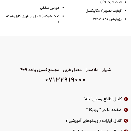
تحت شبکه (IP)
دوربین سقفی
کیفیت تصویر 2 مگاپیکسل
تحت شبکه ( اتصال از طریق کابل شبکه
رزولوشن 1080*1920
)
لنز ثابت 2.8 / 4 /6
4 مگاپیکسل 2K
فرمت فشرده سازی H.264+
رزولوشن 1440*2560
تکنولوژی WDR
فرمت ضبط +H265
فاصله مادون قرمز تا 30 متر
لنز 2.8 ( زاویه دید 98 درجه )
دارای PoE
قدرت دید در شب 30 متر
شیراز - ملاصدرا - معدل غربی - مجتمع کسری واحد 409
استاندارد مقاومتی IP67
بدنه فلز پلاستیک
07132919000
2 سال گارانتی پارس ارتباط
استاندارد IP67
2 سال گارانتی پارس ارتباط
دانلود کاتالوگ محصول IPC-B120
کانال اطلاع رسانی "بله"
صفحه ما در " روبیکا "
کانال آپارات ( ویدئوهای آموزشی )