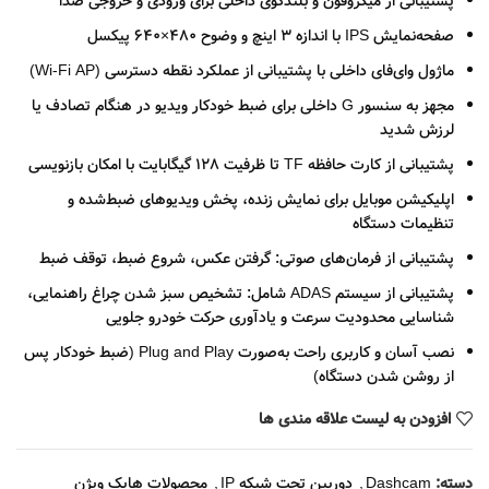
پشتیبانی از میکروفون و بلندگوی داخلی برای ورودی و خروجی صدا
صفحه‌نمایش IPS با اندازه 3 اینچ و وضوح 480×640 پیکسل
ماژول وای‌فای داخلی با پشتیبانی از عملکرد نقطه دسترسی (Wi-Fi AP)
مجهز به سنسور G داخلی برای ضبط خودکار ویدیو در هنگام تصادف یا
لرزش شدید
پشتیبانی از کارت حافظه TF تا ظرفیت 128 گیگابایت با امکان بازنویسی
اپلیکیشن موبایل برای نمایش زنده، پخش ویدیوهای ضبط‌شده و
تنظیمات دستگاه
پشتیبانی از فرمان‌های صوتی: گرفتن عکس، شروع ضبط، توقف ضبط
پشتیبانی از سیستم ADAS شامل: تشخیص سبز شدن چراغ راهنمایی،
شناسایی محدودیت سرعت و یادآوری حرکت خودرو جلویی
نصب آسان و کاربری راحت به‌صورت Plug and Play (ضبط خودکار پس
از روشن شدن دستگاه)
افزودن به لیست علاقه مندی ها
دسته:
Dashcam
,
دوربین تحت شبکه IP
,
محصولات هایک ویژن