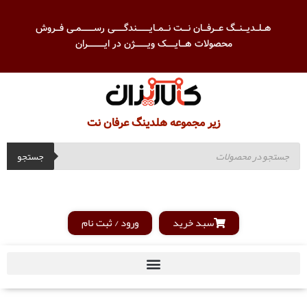
هــلــدیـــنـــگ عـــرفـــان نــــت نـــمــایـــــــــندگـــــــی رســـــــــمــی فـــروش
محصولات هـــایــــــک ویـــــــــژن در ایــــــــــــران
زیر مجموعه هلدینگ عرفان نت
جستجو
سبد خرید
ورود / ثبت نام