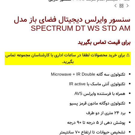
سنسور وایرلس دیجیتال فضای باز مدل
SPECTRUM DT WS STD AM
برای قیمت تماس بگیرید
⚠️ برای خرید محصولات لطفا در ساعات اداری با کارشناسان مجموعه تماس
بگیرید.
تکنولوژی سه گانه Microwave + IR Double
تکنولوژی آنتی ماسک با IR active
همراه با فرستنده وایرلس AVS
تکنولوژی دوگانه مادون قرمز پسیو
برد 24 متری از دو طرف
پوشش دهی از 5 درجه تا 90 درجه
تشخیص حیوانات تا ارتفاع 70 سانتیمتر