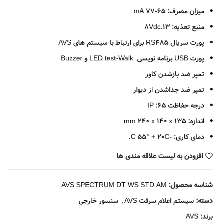
میزان مصرف: 65-77 mA
منبع تعذیه: 8Vdc.13
پورت سریال RS485 برای ارتباط با سیستم های AVS
پورت USB برنامه نویسی LED test-Walk و Buzzer
تمپر ضد بازشدن کاور
تمپر ضد جداشدن از دیوار
درجه حفاظت 65: IP
اندازه: 135 mm 240 x 140 x
دمای کاری: -C 55° + 20C.
افزودن به لیست علاقه مندی ها
شناسه محصول:
AVS SPECTRUM DT WS STD AM
دسته:
سیستم اعلام سرقت AVS
,
سنسور خارجی
برند:
AVS