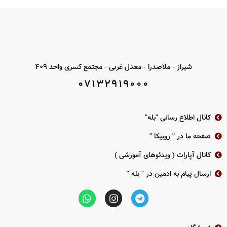
LED آنتى فوم (براى جلوگیرى از
فلاشر و تمپر دوگانه
تخریب)
LED آنتى فوم (براى جلوگیرى از
آژیرهاى آدرس پذیر با قابلیت تغییر نوع
تخریب)
صدا و بلندى صدا
آژیرهاى آدرس پذیر با قابلیت تغییر نوع
آژیرهاى صنعتى مقاوم (استاندارد 10K)
صدا و بلندى صدا
شیراز - ملاصدرا - معدل غربی - مجتمع کسری واحد 409
تکنولوژى جدید جهت تشخیص تخریب
آژیرهاى صنعتى مقاوم (استاندارد 10K)
آژیر
07132919000
تکنولوژى جدید جهت تشخیص تخریب
آژیر
کانال اطلاع رسانی "بله"
صفحه ما در " روبیکا "
کانال آپارات ( ویدئوهای آموزشی )
ارسال پیام به ادمین در " بله "