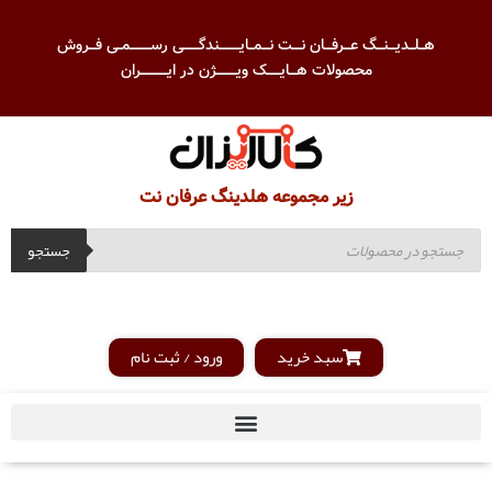
هــلــدیـــنـــگ عـــرفـــان نــــت نـــمــایـــــــــندگـــــــی رســـــــــمــی فـــروش
محصولات هـــایــــــک ویـــــــــژن در ایــــــــــــران
زیر مجموعه هلدینگ عرفان نت
جستجو
سبد خرید
ورود / ثبت نام